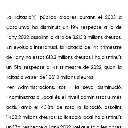
La
licitació
pública d’obres durant el 2023 a
[1]
Catalunya ha disminuït un 19% respecte a la de
l’any 2022
,
assolint la xifra de 3.213,8 milions d’euros.
E
n evolució interanual, la licitació del 4t trimestre
de l’any ha estat 813,3 milions d’euros i ha disminuït
un 51% respecte al 4t trimestre de 2022, quan la
licitació va ser de 1.661,2 milions d’euros.
Per Administracions, tot i la seva disminució,
l’Administració Local és el nivell administratiu més
actiu, amb el 43,8% de tota la licitació, assolint
1.408,2 milions d’euros. La licitació local ha disminuït
un 17% respecte a l’any 2022. Pel que fa a les obres