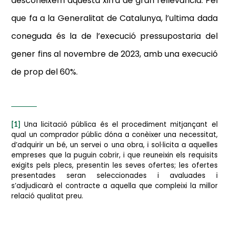
desconeixem aquesta xifra de gran rellevància. Pel
que fa a la Generalitat de Catalunya, l’ultima dada
coneguda és la de l’execució pressupostaria del
gener fins al novembre de 2023, amb una execució
de prop del 60%.
Una licitació pública és el procediment mitjançant el
[1]
qual un comprador públic dóna a conèixer una necessitat,
d’adquirir un bé, un servei o una obra, i sol·licita a aquelles
empreses que la puguin cobrir, i que reuneixin els requisits
exigits pels plecs, presentin les seves ofertes; les ofertes
presentades seran seleccionades i avaluades i
s’adjudicarà el contracte a aquella que compleixi la millor
relació qualitat preu.