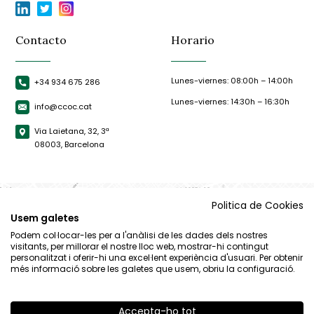
Contacto
Horario
Lunes-viernes: 08:00h – 14:00h
+34 934 675 286
Lunes-viernes: 14:30h – 16:30h
info@ccoc.cat
Via Laietana, 32, 3ª
08003, Barcelona
Politica de Cookies
Usem galetes
Podem col·locar-les per a l'anàlisi de les dades dels nostres
visitants, per millorar el nostre lloc web, mostrar-hi contingut
personalitzat i oferir-hi una excel·lent experiència d'usuari. Per obtenir
més informació sobre les galetes que usem, obriu la configuració.
Accepta-ho tot