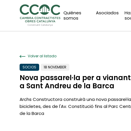
Quiénes
Asociados
Ha
somos
so
Volver al listado
SOCIOS
18 NOVEMBER
Nova passarel·la per a vianants
a Sant Andreu de la Barca
Archs Constructora construirà una nova passarel·la 
bicicletes, des de l'Av. Constitució fins al Parc Cen
de la Barca