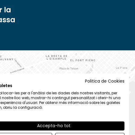
 la
rassa
Politica de Cookies
aletes
·locar-les per a l'anàlisi de les dades dels nostres visitants, per
el nostre lloc web, mostrar-hi contingut personalitzat i oferir-hi una
t experiència d'usuari. Per obtenir més informació sobre les galetes
 obriu la configuració.
Accepta-ho tot