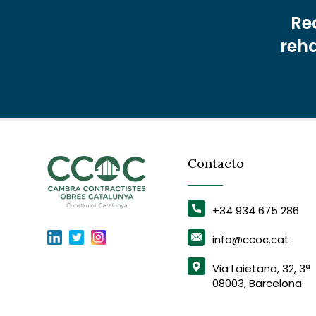
Re
reha
Contacto
+34 934 675 286
info@ccoc.cat
Via Laietana, 32, 3ª
08003, Barcelona