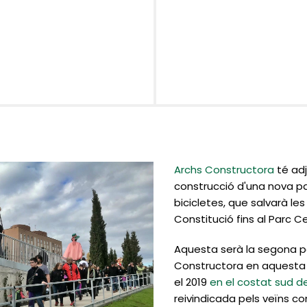
Archs Constructora
té adju
construcció d'una nova pas
bicicletes, que salvarà les
Constitució fins al Parc C
Aquesta serà la segona pa
Constructora en aquesta 
el 2019
en el costat sud d
reivindicada pels veïns c