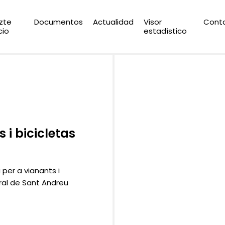
zte
Documentos
Actualidad
Visor
Cont
cio
estadístico
 i bicicletas
per a vianants i
tral de Sant Andreu