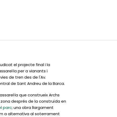
dicat el projecte final i la
sarel·la per a vianants i
 vies de tren des de l'Av.
entral de Sant Andreu de la Barca.
ssarel·la que construeix Archs
zona després de la construïda en
el parc
; una obra llargament
om a alternativa al soterrament