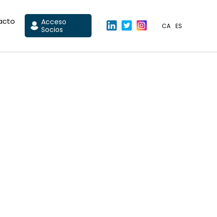
acto
Acceso
CA
ES
Socios