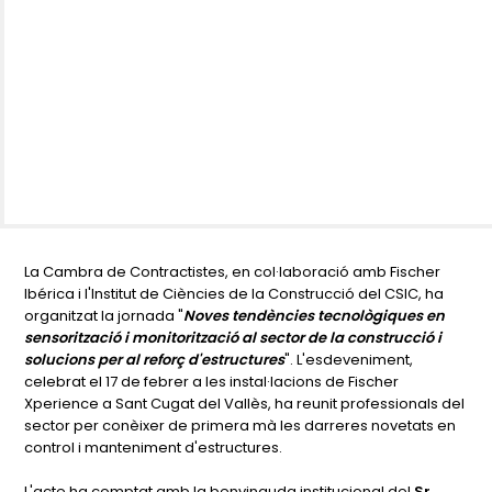
La Cambra de Contractistes, en col·laboració amb Fischer
Ibérica i l'Institut de Ciències de la Construcció del CSIC, ha
organitzat la jornada "
Noves tendències tecnològiques en
sensorització i monitorització al sector de la construcció i
solucions per al reforç d'estructures
". L'esdeveniment,
celebrat el 17 de febrer a les instal·lacions de Fischer
Xperience a Sant Cugat del Vallès, ha reunit professionals del
sector per conèixer de primera mà les darreres novetats en
control i manteniment d'estructures.
L'acte ha comptat amb la benvinguda institucional del
Sr.