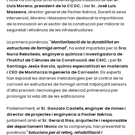
Lluís Moreno
,
president de la CCOC
, i del
Sr. José Luis
Massana
, director general de Fischer Ibérica. Durant la seva
intervenció, Moreno i Massana han destacat la importància
de la innovació en el sector de la construcció per millorar la
seguretat i eficiència de les infraestructures.
La primera ponència, "
Monitorització de la durabilitat en
estructures de formigó armat
", ha estat impartida per la
Sra.
Nuria Rebolledo
,
enginyera química i investigadora de
l'Institut de Ciències de la Construcció del CSIC
, i pel
Sr.
Santiago Jesús García
,
químic especialitzat en materials
i CEO de Monitoriza Ingeniería de Corrosión
. Els experts
han exposat les darreres metodologies per al control de la
corrosió en estructures de formigó armat mitjançant sensors
d'alta precisió i tecnologies de detecció primerenca per
prolongar la vida útil de les edificacions.
Posteriorment, el
Sr. Gonzalo Castells, enginyer de mines i
director de projectes i enginyeria a Fischer Ibérica
,
juntament amb el
Sr. Gerard Illas, arquitecte i responsable
del departament tècnic
de la companyia, han presentat la
ponència "
Solucions per al reforç, rehabilitació i