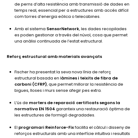
de perns d’alta resistència amb transmissió de dades en
temps real, essencial per a estructures amb accés difícil
com torres d’energia eòlica o telecabines.
Amb el sistema
SensorNetwork
, les dades recopilades
es poden gestionar a través del núvol, cosa que permet
una anàlisi continuada de l’estat estructural.
Reforç estructural amb materials avançats
Fischer ha presentat la seva nova línia de reforç
estructural basada en l
àmines i teixits de fibra de
carboni (CFRP)
, que permet millorar la resistència de
bigues, lloses i murs sense afegir pes extra.
L’ús de
morters de reparació certificats segons la
normativa EN 1504
garanteix una restauració òptima de
les estructures de formigó degradades.
El
programari Reinforce-Fix
facilita el càlcul i disseny de
reforços estructurals amb una interfície intuïtiva i resultats