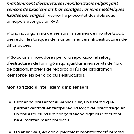
manteniment d'estructures i monitorització mitjançant
sensors de fixacions amb ancoratges i unions metàl·liques
fixades per cargols
". Fischer ha presentat dos dels seus
principals avenços en R+D:
✅ Una nova gamma de sensors i sistemes de monitorització
per reduir les tasques de manteniment en infraestructures de
difícil accés.
✅ Solucions innovadores per a la reparació i el reforç
d'estructures de formigó mitjançant làmines i teixits de fibra
de carboni, morters de reparació i l'ús del programari
Reinforce-Fix
per a càlculs estructurals.
Monitorització intel·ligent amb sensors
Fischer ha presentat el
SensorDisc
, un sistema que
permet verificar en temps real la força de precàrrega en
unions estructurals mitjançant tecnologia NFC, facilitant-
ne el manteniment predictiu.
El
SensorBolt
, en canvi, permet la monitorització remota