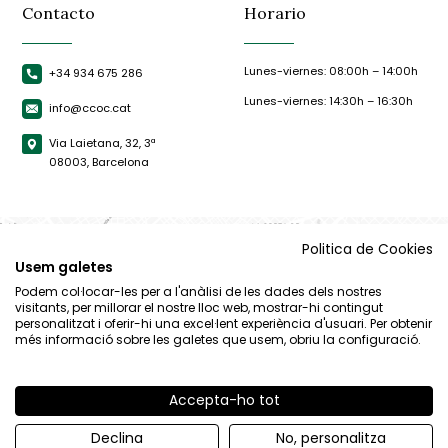
Contacto
Horario
Lunes-viernes: 08:00h – 14:00h
+34 934 675 286
Lunes-viernes: 14:30h – 16:30h
info@ccoc.cat
Via Laietana, 32, 3ª
08003, Barcelona
Politica de Cookies
Usem galetes
Podem col·locar-les per a l'anàlisi de les dades dels nostres
visitants, per millorar el nostre lloc web, mostrar-hi contingut
personalitzat i oferir-hi una excel·lent experiència d'usuari. Per obtenir
més informació sobre les galetes que usem, obriu la configuració.
Accepta-ho tot
© CCOC |
Aviso Legal
|
Política de privacidad
|
Política de cookies
Declina
No, personalitza