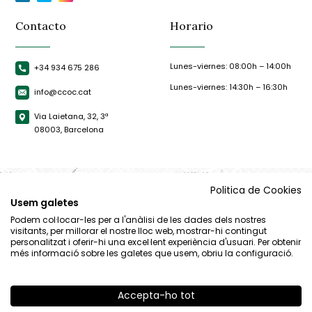
Contacto
Horario
Lunes-viernes: 08:00h – 14:00h
+34 934 675 286
Lunes-viernes: 14:30h – 16:30h
info@ccoc.cat
Via Laietana, 32, 3ª
08003, Barcelona
Politica de Cookies
Usem galetes
Podem col·locar-les per a l'anàlisi de les dades dels nostres
visitants, per millorar el nostre lloc web, mostrar-hi contingut
personalitzat i oferir-hi una excel·lent experiència d'usuari. Per obtenir
més informació sobre les galetes que usem, obriu la configuració.
Accepta-ho tot