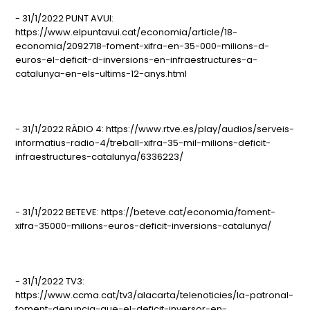
- 31/1/2022 PUNT AVUI:
https://www.elpuntavui.cat/economia/article/18-
economia/2092718-foment-xifra-en-35-000-milions-d-
euros-el-deficit-d-inversions-en-infraestructures-a-
catalunya-en-els-ultims-12-anys.html
- 31/1/2022 RÀDIO 4: https://www.rtve.es/play/audios/serveis-
informatius-radio-4/treball-xifra-35-mil-milions-deficit-
infraestructures-catalunya/6336223/
- 31/1/2022 BETEVE: https://beteve.cat/economia/foment-
xifra-35000-milions-euros-deficit-inversions-catalunya/
- 31/1/2022 TV3:
https://www.ccma.cat/tv3/alacarta/telenoticies/la-patronal-
foment-denuncia-que-el-deficit-inversor-en-