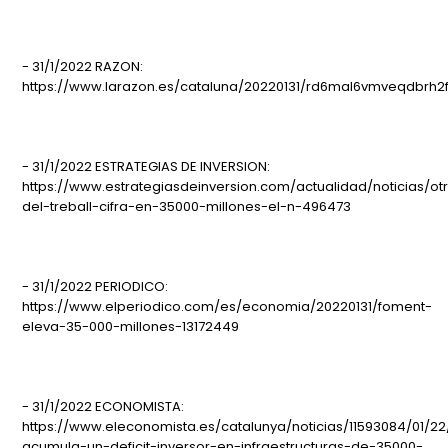
- 31/1/2022 RAZON:
https://www.larazon.es/cataluna/20220131/rd6mal6vmveqdbrh2fk
- 31/1/2022 ESTRATEGIAS DE INVERSION:
https://www.estrategiasdeinversion.com/actualidad/noticias/ot
del-treball-cifra-en-35000-millones-el-n-496473
- 31/1/2022 PERIODICO:
https://www.elperiodico.com/es/economia/20220131/foment-
eleva-35-000-millones-13172449
- 31/1/2022 ECONOMISTA:
https://www.eleconomista.es/catalunya/noticias/11593084/01/2
acumula-un-deficit-inversor-en-infraestructuras-de-35000-