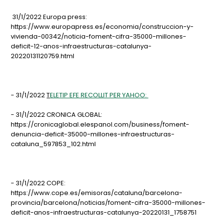
31/1/2022 Europa press:
https://www.europapress.es/economia/construccion-y-
vivienda-00342/noticia-foment-cifra-35000-millones-
deficit-12-anos-infraestructuras-catalunya-
20220131120759.html
- 31/1/2022
T
ELETIP EFE RECOLLIT PER YAHOO:
- 31/1/2022 CRONICA GLOBAL:
https://cronicaglobal.elespanol.com/business/foment-
denuncia-deficit-35000-millones-infraestructuras-
cataluna_597853_102.html
- 31/1/2022 COPE:
https://www.cope.es/emisoras/cataluna/barcelona-
provincia/barcelona/noticias/foment-cifra-35000-millones-
deficit-anos-infraestructuras-catalunya-20220131_1758751