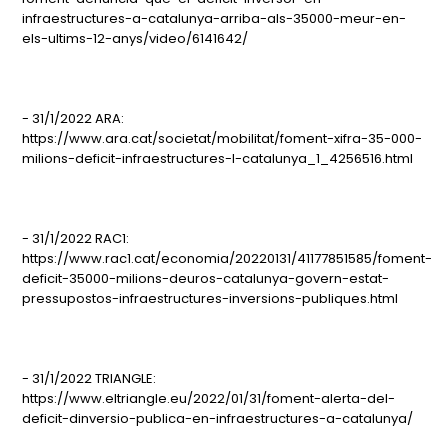
infraestructures-a-catalunya-arriba-als-35000-meur-en-
els-ultims-12-anys/video/6141642/
- 31/1/2022 ARA:
https://www.ara.cat/societat/mobilitat/foment-xifra-35-000-
milions-deficit-infraestructures-l-catalunya_1_4256516.html
- 31/1/2022 RAC1:
https://www.rac1.cat/economia/20220131/41177851585/foment-
deficit-35000-milions-deuros-catalunya-govern-estat-
pressupostos-infraestructures-inversions-publiques.html
- 31/1/2022 TRIANGLE:
https://www.eltriangle.eu/2022/01/31/foment-alerta-del-
deficit-dinversio-publica-en-infraestructures-a-catalunya/