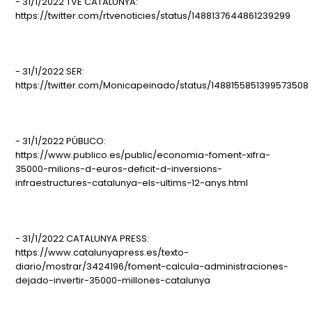
- 31/1/2022 TVE CATALUNYA:
https://twitter.com/rtvenoticies/status/1488137644861239299
- 31/1/2022 SER:
https://twitter.com/Monicapeinado/status/1488155851399573508
- 31/1/2022 PÚBLICO:
https://www.publico.es/public/economia-foment-xifra-
35000-milions-d-euros-deficit-d-inversions-
infraestructures-catalunya-els-ultims-12-anys.html
- 31/1/2022 CATALUNYA PRESS:
https://www.catalunyapress.es/texto-
diario/mostrar/3424196/foment-calcula-administraciones-
dejado-invertir-35000-millones-catalunya