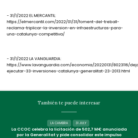
- 31/1/2022 EL MERCANTIL:
https://elmercantil.com/2022/01/31/foment-del-treball-
reclama-triplicar-la-inversion-en-infraestructuras-para-
una-catalunya-competitiva/
- 31/1/2022 LA VANGUARDIA:
https://www.lavanguardia.com/economia/20220131/8023116/dej
ejecutar-33-inversiones-catalunya-generalitat-23-2013.html
También te puede interesar
LA CAMBRA
31 JULY
La CCOC celebra la licitación de 502,7 M€ anunciada
por la Generalitat y pide consolidar este impulso