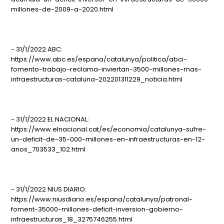
millones-de-2009-a-2020.html
- 31/1/2022 ABC:
https://www.abc.es/espana/catalunya/politica/abci-
fomento-trabajo-reclama-inviertan-3500-millones-mas-
infraestructuras-cataluna-202201311229_noticia.html
- 31/1/2022 EL NACIONAL:
https://www.elnacional.cat/es/economia/catalunya-sufre-
un-deficit-de-35-000-millones-en-infraestructuras-en-12-
anos_703533_102.html
- 31/1/2022 NIUS DIARIO:
https://www.niusdiario.es/espana/catalunya/patronal-
foment-35000-millones-deficit-inversion-gobierno-
infraestructuras_18_3275746255.html