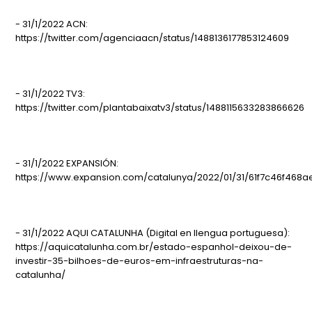
- 31/1/2022 ACN:
https://twitter.com/agenciaacn/status/1488136177853124609
- 31/1/2022 TV3:
https://twitter.com/plantabaixatv3/status/1488115633283866626
- 31/1/2022 EXPANSIÓN:
https://www.expansion.com/catalunya/2022/01/31/61f7c46f468
- 31/1/2022 AQUI CATALUNHA (Digital en llengua portuguesa):
https://aquicatalunha.com.br/estado-espanhol-deixou-de-
investir-35-bilhoes-de-euros-em-infraestruturas-na-
catalunha/