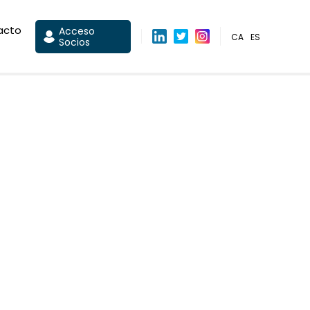
acto
Acceso
CA
ES
Socios