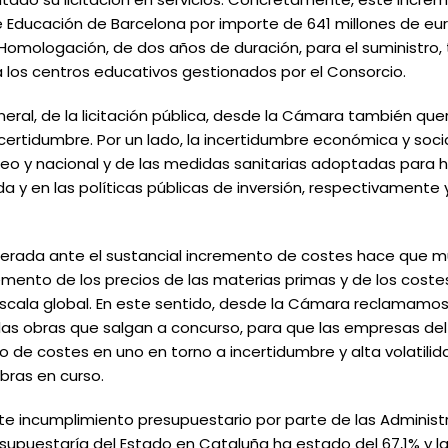
 de Educación de Barcelona por importe de 641 millones de eur
 Homologación, de dos años de duración, para el suministro
los centros educativos gestionados por el Consorcio.
eneral, de la licitación pública, desde la Cámara también q
ertidumbre. Por un lado, la incertidumbre económica y socia
o y nacional y de las medidas sanitarias adoptadas para ha
a y en las políticas públicas de inversión, respectivamente y,
generada ante el sustancial incremento de costes hace que
emento de los precios de las materias primas y de los coste
cala global. En este sentido, desde la Cámara reclamamos
 las obras que salgan a concurso, para que las empresas d
o de costes en uno en torno a incertidumbre y alta volatili
obras en curso.
e incumplimiento presupuestario por parte de las Administr
esupuestaría del Estado en Cataluña ha estado del 67,1% y l