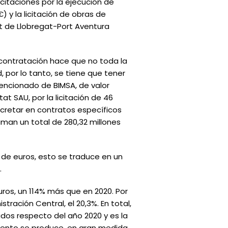
icitaciones por la ejecución de
) y la licitación de obras de
et de Llobregat-Port Aventura
 contratación hace que no toda la
, por lo tanto, se tiene que tener
mencionado de BIMSA, de valor
at SAU, por la licitación de 46
ncretar en contratos específicos
man un total de 280,32 millones
es de euros, esto se traduce en un
.
euros, un 114% más que en 2020. Por
stración Central, el 20,3%. En total,
ados respecto del año 2020 y es la
mento se produce, en gran medida,