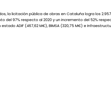
s, la licitación pública de obras en Cataluña logra los 2.95
nto del 97% respecto al 2020 y un incremento del 52% respect
n estado ADIF (467,62 M€), BIMSA (320,75 M€) e Infraestruct