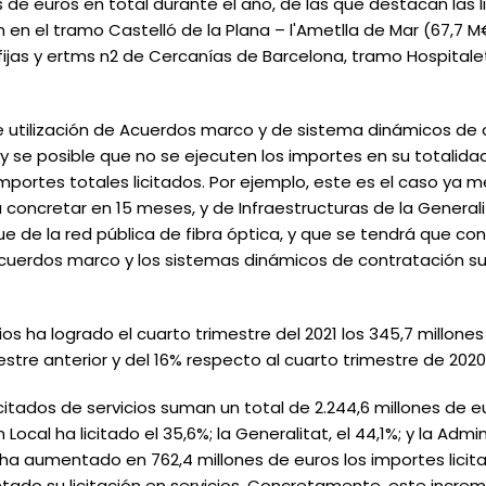
es de euros en total durante el año, de las que destacan las l
 en el tramo Castelló de la Plana – l'Ametlla de Mar (67,7 M€
fijas y ertms n2 de Cercanías de Barcelona, tramo Hospital
e utilización de Acuerdos marco y de sistema dinámicos de
y se posible que no se ejecuten los importes en su totalidad
importes totales licitados. Por ejemplo, este es el caso ya 
concretar en 15 meses, y de Infraestructuras de la Generalit
ue de la red pública de fibra óptica, y que se tendrá que co
Acuerdos marco y los sistemas dinámicos de contratación su
icios ha logrado el cuarto trimestre del 2021 los 345,7 millon
tre anterior y del 16% respecto al cuarto trimestre de 2020
icitados de servicios suman un total de 2.244,6 millones de 
ocal ha licitado el 35,6%; la Generalitat, el 44,1%; y la Admini
t ha aumentado en 762,4 millones de euros los importes licit
ado su licitación en servicios. Concretamente, este incre