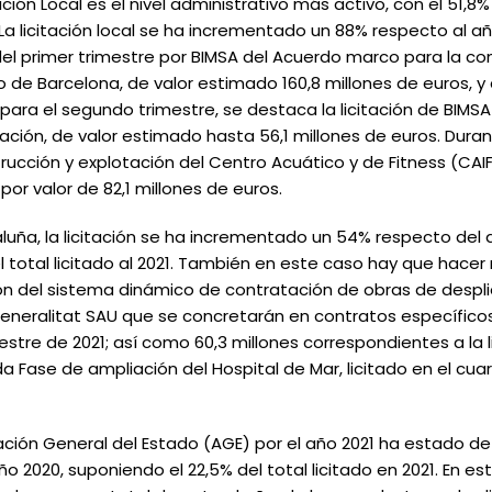
ión Local es el nivel administrativo más activo, con el 51,8% d
. La licitación local se ha incrementado un 88% respecto al 
ón del primer trimestre por BIMSA del Acuerdo marco para la c
o de Barcelona, de valor estimado 160,8 millones de euros, y
para el segundo trimestre, se destaca la licitación de BIMSA
zación, de valor estimado hasta 56,1 millones de euros. Dura
rucción y explotación del Centro Acuático y de Fitness (CAIF
or valor de 82,1 millones de euros.
luña, la licitación se ha incrementado un 54% respecto del 
del total licitado al 2021. También en este caso hay que hac
ión del sistema dinámico de contratación de obras de despli
 Generalitat SAU que se concretarán en contratos específico
mestre de 2021; así como 60,3 millones correspondientes a la 
a Fase de ampliación del Hospital de Mar, licitado en el cu
tración General del Estado (AGE) por el año 2021 ha estado de
o 2020, suponiendo el 22,5% del total licitado en 2021. En es