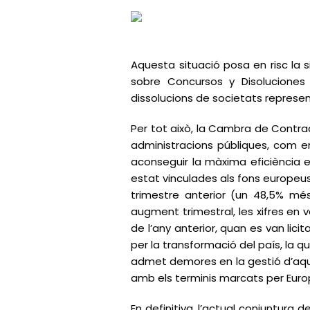
Aquesta situació posa en risc la 
sobre Concursos y Disoluciones r
dissolucions de societats represen
Per tot això, la Cambra de Contrac
administracions públiques, com en
aconseguir la màxima eficiència en
estat vinculades als fons europeu
trimestre anterior (un 48,5% més),
augment trimestral, les xifres en 
de l’any anterior, quan es van lic
per la transformació del país, la 
admet demores en la gestió d’aqu
amb els terminis marcats per Euro
En definitiva, l’actual conjuntura