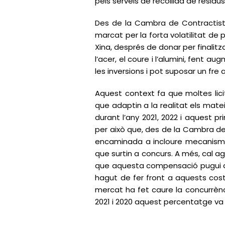
pels serveis de recollida de residus,
Des de la Cambra de Contractiste
marcat per la forta volatilitat de 
Xina, després de donar per finalit
l’acer, el coure i l’alumini, fent 
les inversions i pot suposar un fre
Aquest context fa que moltes lici
que adaptin a la realitat els mate
durant l’any 2021, 2022 i aquest p
per això que, des de la Cambra de 
encaminada a incloure mecanismes 
que surtin a concurs. A més, cal agi
que aquesta compensació pugui ar
hagut de fer front a aquests cost
mercat ha fet caure la concurrènci
2021 i 2020 aquest percentatge va 