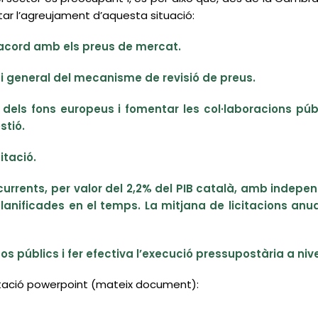
tar l’agreujament d’aquesta situació:
d’acord amb els preus de mercat.
va i general del mecanisme de revisió de preus.
ó dels fons europeus i fomentar les col·laboracions pú
stió.
itació.
ecurrents, per valor del 2,2% del PIB català, amb indep
 planificades en el temps. La mitjana de licitacions anu
 públics i fer efectiva l’execució pressupostària a nive
ntació powerpoint (mateix document):