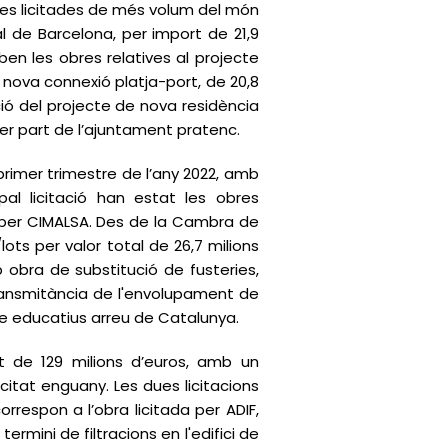
obres licitades de més volum del món
l de Barcelona, per import de 21,9
ben les obres relatives al projecte
i nova connexió platja-port, de 20,8
ció del projecte de nova residència
 per part de l’ajuntament pratenc.
primer trimestre de l’any 2022, amb
ipal licitació han estat les obres
at per CIMALSA. Des de la Cambra de
ts per valor total de 26,7 milions
 obra de substitució de fusteries,
transmitància de l'envolupament de
re educatius arreu de Catalunya.
at de 129 milions d’euros, amb un
icitat enguany. Les dues licitacions
rrespon a l’obra licitada per ADIF,
rmini de filtracions en l'edifici de