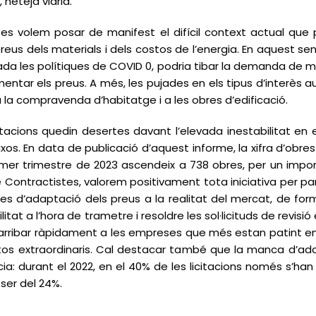
 neteja viària.
s volem posar de manifest el difícil context actual que pa
preus dels materials i dels costos de l’energia. En aquest se
zada les polítiques de COVID 0, podria tibar la demanda de m
augmentar els preus. A més, les pujades en els tipus d’interè
 a la compravenda d’habitatge i a les obres d’edificació.
tacions quedin desertes davant l’elevada inestabilitat en 
ixos. En data de publicació d’aquest informe, la xifra d’obr
rimer trimestre de 2023 ascendeix a 738 obres, per un import
Contractistes, valorem positivament tota iniciativa per pa
d’adaptació dels preus a la realitat del mercat, de forma
litat a l’hora de trametre i resoldre les sol·licituds de revi
ribar ràpidament a les empreses que més estan patint en aq
os extraordinaris. Cal destacar també que la manca d’adap
a: durant el 2022, en el 40% de les licitacions només s’han 
ser del 24%.