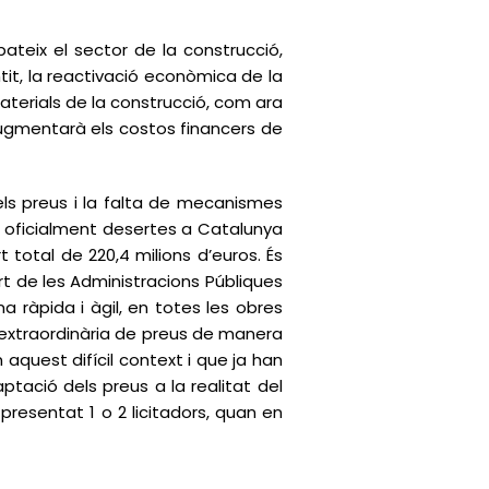
teix el sector de la construcció,
ntit, la reactivació econòmica de la
aterials de la construcció, com ara
s augmentarà els costos financers de
els preus i la falta de mecanismes
es oficialment desertes a Catalunya
 total de 220,4 milions d’euros. És
rt de les Administracions Públiques
 ràpida i àgil, en totes les obres
sió extraordinària de preus de manera
uest difícil context i que ja han
tació dels preus a la realitat del
presentat 1 o 2 licitadors, quan en