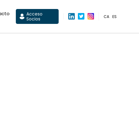
acto
Acceso
CA
ES
Socios