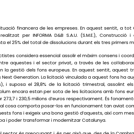
situació financera de les empreses. En aquest sentit, a tot
ealitzat per INFORMA D&B S.A.U. (S.M.E.), Construcció i 
ta el 25% del total de dissolucions durant els tres primers m
tistes considera essencial assolir el màxim consens i coordi
tre aquestes i el sector privat, a través de les col·labora
 la gestió dels fons europeus. En aquest sentit, aquest tr
s Next Generation. La licitació vinculada a aquest fons ha
 i suposa el 28,8% de la licitació trimestral, assolint el
volum encara estan per sota de les licitacions amb fons eu
itar 273,7 i 230,5 milions d’euros respectivament. És fonamen
qual cosa comporta posar-los en funcionament tan aviat com 
ests fons i exigeix una bona gestió d’aquests, així com me
pa i poder transformar i modernitzar Catalunya.
 del sector és preocupant i, és per això que, des de la Cam