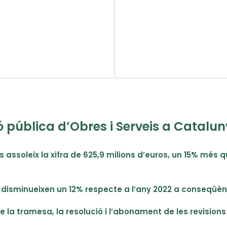
ó pública d’Obres i Serveis a Catalun
es assoleix la xifra de 625,9 milions d’euros, un 15% més 
l disminueixen un 12% respecte a l’any 2022 a conseqüènci
de la tramesa, la resolució i l’abonament de les revision