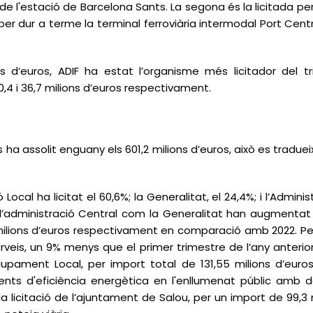
a de l'estació de Barcelona Sants. La segona és la licitada per
, per dur a terme la terminal ferroviària intermodal Port C
s d’euros, ADIF ha estat l’organisme més licitador del t
,4 i 36,7 milions d’euros respectivament.
eis ha assolit enguany els 601,2 milions d’euros, això es tra
Local ha licitat el 60,6%; la Generalitat, el 24,4%; i l’Adminis
 l’administració Central com la Generalitat han augmentat s
ilions d’euros respectivament en comparació amb 2022. Per 
erveis, un 9% menys que el primer trimestre de l’any anterior.
upament Local, per import total de 131,55 milions d’euro
ents d'eficiència energètica en l'enllumenat públic amb de
a licitació de l’ajuntament de Salou, per un import de 99,3 