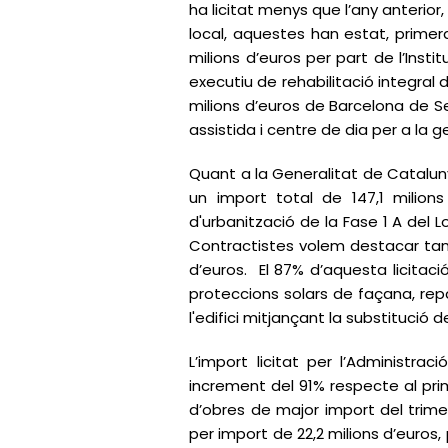
ha licitat menys que l’any anterior
local, aquestes han estat, primer
milions d’euros per part de l’Inst
executiu de rehabilitació integral 
milions d’euros de Barcelona de Se
assistida i centre de dia per a la 
Quant a la Generalitat de Cataluny
un import total de 147,1 milions 
d'urbanització de la Fase 1 A del 
Contractistes volem destacar tamb
d’euros. El 87% d’aquesta licitac
proteccions solars de façana, rep
l'edifici mitjançant la substituci
L’import licitat per l’Administr
increment del 91% respecte al prime
d’obres de major import del trimes
per import de 22,2 milions d’euros,