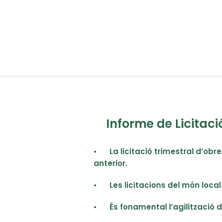
Informe de Licitaci
•
La licitació trimestral d’obr
anterior.
•
Les licitacions del món loca
•
És fonamental l’agilització 