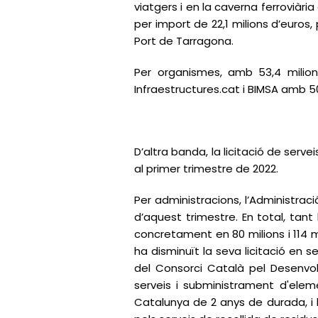
viatgers i en la caverna ferroviàri
per import de 22,1 milions d’euros
Port de Tarragona.
Per organismes, amb 53,4 milion
Infraestructures.cat i BIMSA amb 50
D’altra banda, la licitació de serv
al primer trimestre de 2022.
Per administracions, l’Administració 
d’aquest trimestre. En total, tant
concretament en 80 milions i 114 m
ha disminuït la seva licitació en s
del Consorci Català pel Desenvol
serveis i subministrament d'elem
Catalunya de 2 anys de durada, i l