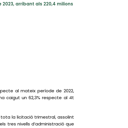
 2023, arribant als 220,4 milions
specte al mateix període de 2022,
ió ha caigut un 62,3% respecte al 4t
ota la licitació trimestral, assolint
dels tres nivells d’administració que