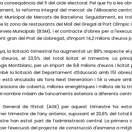
, a conseqüència del fi del cicle electoral. Pel que fa a les 
ament, la reforma integral del mercat de l'Albaceria centra
itut Municipal de Mercats de Barcelona. Seguidament, es tro
de la zona de restaurants del Moll del Gregal al Port Olímpic 
rveis Municipals (B:SM), i el contracte d'obres per a l'execu
gent gran del Prat de Llobregat, d’import 14,2 milions d’euros
a, la licitació trimestral ha augmentat un 88% respecte el 
d’euros, el 23,5% del total licitat el trimestre. La princ
Logis Montblanc, per un import de 9,8 milions d’euros i licit
é la licitació del Departament d’Educació amb 151 obres/lo
ió està vinculada als fons Next Generation i té a veure amb
aracions de coberta, millores energètiques i millora de la 
ó del nombre màxim de tancaments exteriors a diferents cent
ació General de l’Estat (AGE) per aquest trimestre ha est
r trimestre de l’any anterior, suposant el 20,6% del total l
tre han estat part de l’administració central. La primera co
 per l’execució del projecte de construcció d'esmena a mitjà te