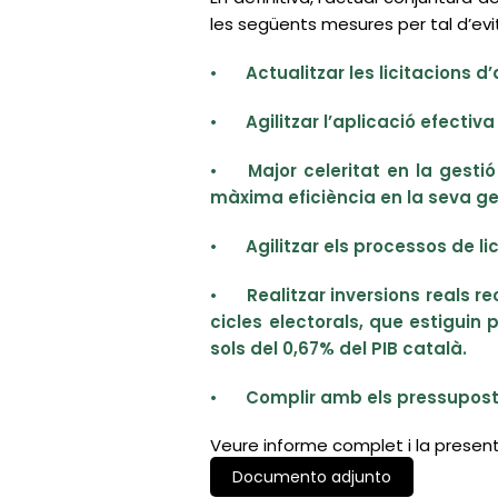
les següents mesures per tal d’evi
•
Actualitzar les licitacions 
•
Agilitzar l’aplicació efecti
•
Major celeritat en la gesti
màxima eficiència en la seva ge
•
Agilitzar els processos de lic
•
Realitzar inversions reals r
cicles electorals, que estiguin
sols del 0,67% del PIB català.
•
Complir amb els pressupostos
Veure informe complet i la prese
Documento adjunto