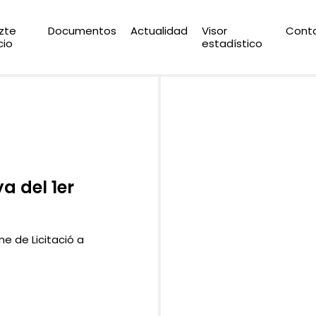
zte
Documentos
Actualidad
Visor
Cont
cio
estadístico
a del 1er
e de Licitació a