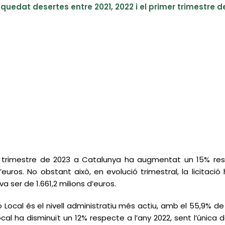
 quedat desertes entre 2021, 2022 i el primer trimestre de
 1r trimestre de 2023 a Catalunya ha augmentat un 15% re
d’euros. No obstant això, en evolució trimestral, la licitac
va ser de 1.661,2 milions d’euros.
 Local és el nivell administratiu més actiu, amb el 55,9% de t
local ha disminuït un 12% respecte a l’any 2022, sent l’única 