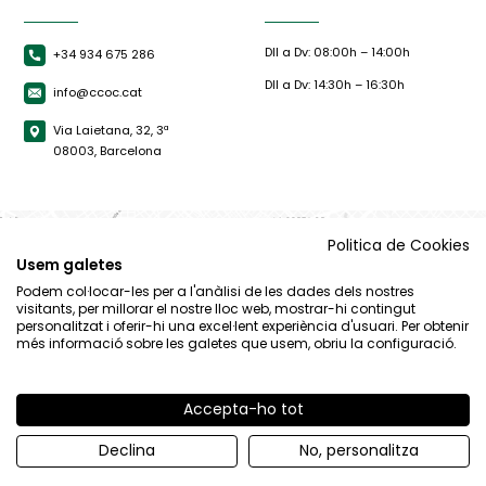
Dll a Dv: 08:00h – 14:00h
+34 934 675 286
Dll a Dv: 14:30h – 16:30h
info@ccoc.cat
Via Laietana, 32, 3ª
08003, Barcelona
Politica de Cookies
Usem galetes
Podem col·locar-les per a l'anàlisi de les dades dels nostres
visitants, per millorar el nostre lloc web, mostrar-hi contingut
personalitzat i oferir-hi una excel·lent experiència d'usuari. Per obtenir
més informació sobre les galetes que usem, obriu la configuració.
Accepta-ho tot
© CCOC |
Avís Legal
|
Política de privacitat
|
Política de cookies
Declina
No, personalitza
By 100x100.net