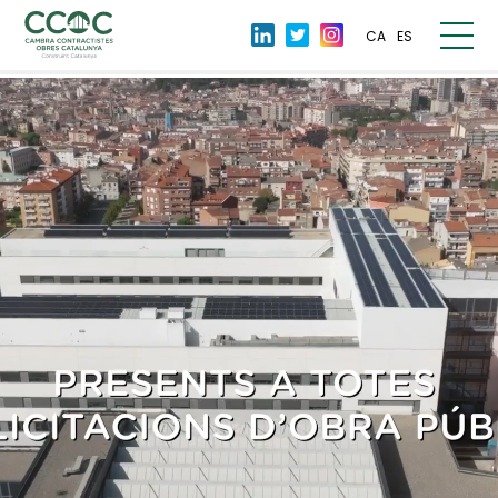
CA
ES