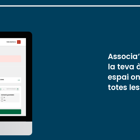
Associa’
la teva 
espai on
totes le