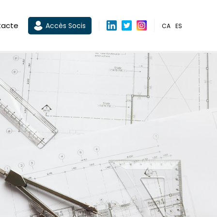
tacte
Accès Socis
CA
ES