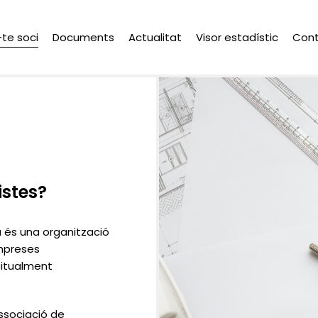
-te soci
Documents
Actualitat
Visor estadístic
Con
istes?
 és una organització
empreses
bitualment
ssociació de