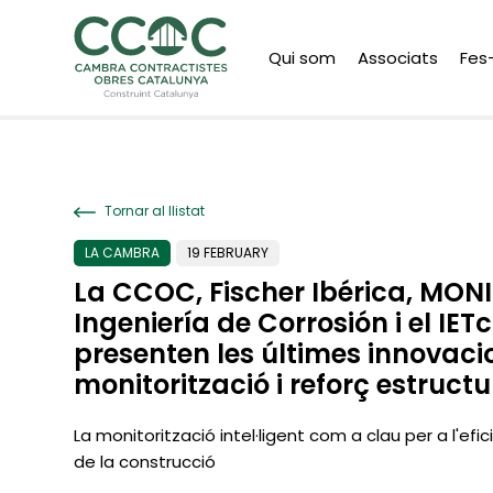
Qui som
Associats
Fes
Tornar al llistat
LA CAMBRA
19 FEBRUARY
La CCOC, Fischer Ibérica, MON
Ingeniería de Corrosión i el IE
presenten les últimes innovaci
monitorització i reforç estructu
La monitorització intel·ligent com a clau per a l'efi
de la construcció