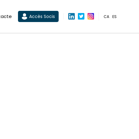
tacte
Accès Socis
CA
ES