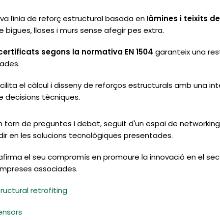
va línia de reforç estructural basada en l
àmines i teixits d
e bigues, lloses i murs sense afegir pes extra.
certificats segons la normativa EN 1504
garanteix una res
ades.
cilita el càlcul i disseny de reforços estructurals amb una inter
e decisions tècniques.
torn de preguntes i debat, seguit d'un espai de networking
ndir en les solucions tecnològiques presentades.
rma el seu compromís en promoure la innovació en el sector
empreses associades.
uctural retrofiting
ensors