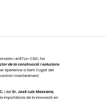
rosión i el IETcc-CSIC, ha
tor de la construcció i solucions
scher Xperience a Sant Cugat del
 control i manteniment
OC
, i del
Sr. José Luis Massana
,
 la importància de la innovació en