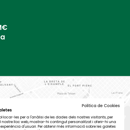
 M€
na
Politica de Cookies
aletes
·locar-les per a l'anàlisi de les dades dels nostres visitants, per
el nostre lloc web, mostrar-hi contingut personalitzat i oferir-hi una
t experiència d'usuari. Per obtenir més informació sobre les galetes