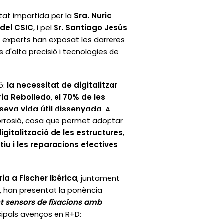
stat impartida per la
Sra. Nuria
 del CSIC
, i pel
Sr. Santiago Jesús
ls experts han exposat les darreres
d'alta precisió i tecnologies de
ó:
la necessitat de digitalitzar
ria Rebolledo
,
el 70% de les
seva vida útil dissenyada
. A
corrosió, cosa que permet adoptar
igitalització de les estructures
,
tiu i les reparacions efectives
ria a Fischer Ibérica
, juntament
 han presentat la ponència
nt sensors de fixacions amb
ncipals avenços en R+D: