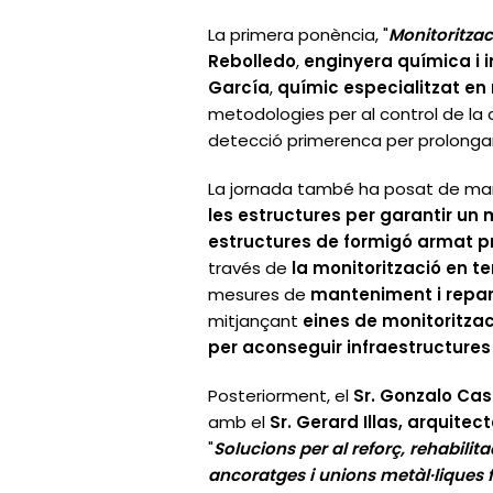
La primera ponència, "
Monitoritzac
Rebolledo
,
enginyera química i i
García
,
químic especialitzat en 
metodologies per al control de la 
detecció primerenca per prolongar l
La jornada també ha posat de manif
les estructures per garantir un
estructures de formigó armat p
través de
la monitorització en t
mesures de
manteniment i repara
mitjançant
eines de monitoritzac
per aconseguir infraestructures
Posteriorment, el
Sr. Gonzalo Cast
amb el
Sr. Gerard Illas, arquite
"
Solucions per al reforç, rehabili
ancoratges i unions metàl·liques 