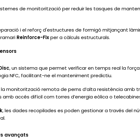
temes de monitorització per reduir les tasques de mantenim
paració i el reforç d'estructures de formigó mitjançant làmine
ogramari
Reinforce-Fix
per a càlculs estructurals.
sensors
Disc
, un sistema que permet verificar en temps real la forç
gia NFC, facilitant-ne el manteniment predictiu.
t la monitorització remota de perns d’alta resistència amb
es amb accés difícil com torres d’energia eòlica o telecabine
k
, les dades recopilades es poden gestionar a través del nú
al.
ls avançats