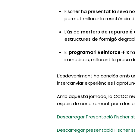
Fischer ha presentat la seva no
permet millorar la resistència d
L’ús de
morters de reparació 
estructures de formigó degrad
El
programari Reinforce-Fix
fa
immediats, millorant la presa d
L'esdeveniment ha conclòs amb un 
intercanviar experiències i aprofu
Amb aquesta jornada, la CCOC reafi
espais de coneixement per a les 
Descarregar Presentació Fischer str
Descarregar presentació Fischer s