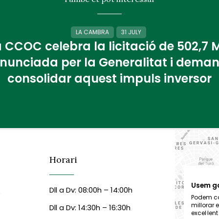
LA CAMBRA
31 JULY
 CCOC celebra la licitació de 502,7
nunciada per la Generalitat i dema
consolidar aquest impuls inversor
Horari
Usem g
Dll a Dv: 08:00h – 14:00h
6
Podem col
millorar 
Dll a Dv: 14:30h – 16:30h
excel·len