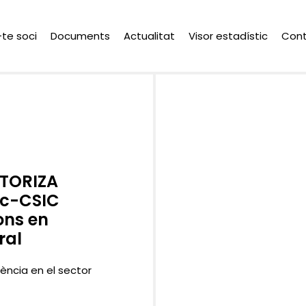
-te soci
Documents
Actualitat
Visor estadístic
Con
ITORIZA
Tcc-CSIC
ons en
ral
ciència en el sector