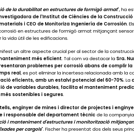
ió de la durabilitat en estructures de formigó armat
", ha e
nvestigadora de l'Institut de Ciències de la Construcció
materials i CEO de Monitoriza Ingeniería de Corrosión
. E
corrosió en estructures de formigó armat mitjançant sensors 
a vida útil de les edificacions.
est un altre aspecte crucial per al sector de la construcci
 manteniment més eficient
. Tal com va destacar la
Sra. Nu
resentaran problemes per corrosió abans de complir la 
emps real
, es pot eliminar la incertesa relacionada amb la 
ció eficients, amb un estalvi potencial del 60-70%
. La
d
ió
de variables durables
,
facilita el manteniment predic
 més sostenibles i segures
.
ells, enginyer de mines i director de projectes i enginye
cte i responsable del departament tècnic
de la companyia,
tació i manteniment d'estructures i monitorització mitjança
fixades per cargols
". Fischer ha presentat dos dels seus pri