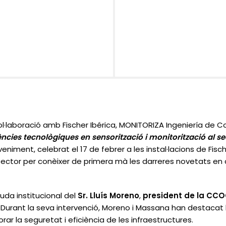
·laboració amb Fischer Ibérica, MONITORIZA Ingeniería de Cor
cies tecnològiques en sensorització i monitorització al sec
eveniment, celebrat el 17 de febrer a les instal·lacions de Fi
l sector per conèixer de primera mà les darreres novetats en
da institucional del
Sr. Lluís Moreno
,
president de la CC
a. Durant la seva intervenció, Moreno i Massana han destacat
orar la seguretat i eficiència de les infraestructures.