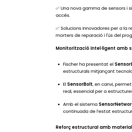
✅ Una nova gamma de sensors i sis
accés.
✅ Solucions innovadores per a la re
morters de reparació i l'ús del pr
Monitorització intel·ligent amb 
Fischer ha presentat el
Sensor
estructurals mitjançant tecnolo
El
SensorBolt
, en canvi, perme
real, essencial per a estructur
Amb el sistema
SensorNetwor
continuada de l’estat estructur
Reforç estructural amb materia