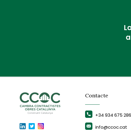
La
a
Contacte
+34 934 675 28
info@ccoc.cat