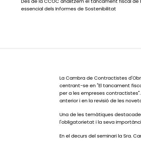
Des de la CCOC analitzem el tancament fiscal de l'
essencial dels Informes de Sostenibilitat
La Cambra de Contractistes d'Obre
centrant-se en "El tancament fiscal
per a les empreses contractistes".
anterior i en la revisió de les nov
Una de les temàtiques destacades e
l'obligatorietat i la seva importàn
En el decurs del seminari la Sra. C