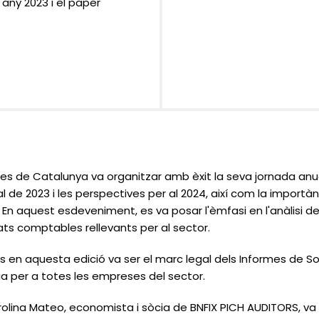
any 2023 i el paper
s de Catalunya va organitzar amb èxit la seva jornada anual
 de 2023 i les perspectives per al 2024, així com la importàn
 En aquest esdeveniment, es va posar l'èmfasi en l'anàlisi de
etats comptables rellevants per al sector.
n aquesta edició va ser el marc legal dels Informes de Sost
cia per a totes les empreses del sector.
arolina Mateo, economista i sòcia de BNFIX PICH AUDITORS, va