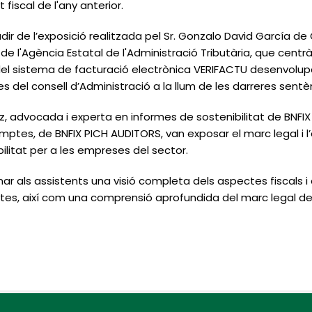
iscal de l'any anterior.
dir de l’exposició realitzada pel Sr. Gonzalo David García de 
 l'Agència Estatal de l'Administració Tributària, que centrà 
del sistema de facturació electrònica VERIFACTU desenvolupat
del consell d’Administració a la llum de les darreres sentè
z, advocada i experta en informes de sostenibilitat de BNFIX PI
mptes, de BNFIX PICH AUDITORS, van exposar el marc legal i l’
ilitat per a les empreses del sector.
nar als assistents una visió completa dels aspectes fiscals i
es, així com una comprensió aprofundida del marc legal dels