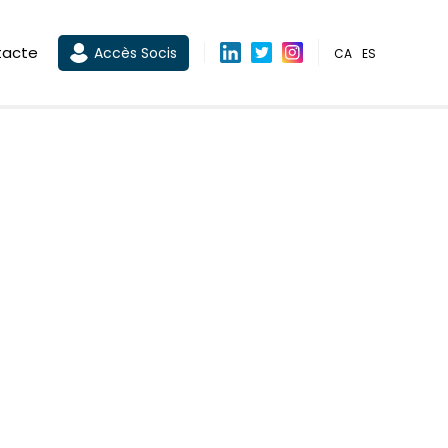
tacte
Accès Socis
CA
ES