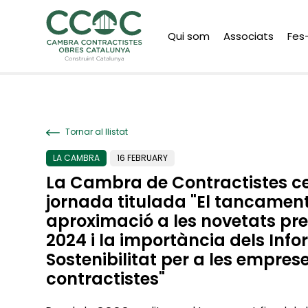
Qui som
Associats
Fes
Tornar al llistat
LA CAMBRA
16 FEBRUARY
La Cambra de Contractistes ce
jornada titulada "El tancament 
aproximació a les novetats prev
2024 i la importància dels Inf
Sostenibilitat per a les empres
contractistes"