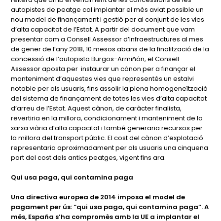
autopistes de peatge cal implantar el més aviat possible un
nou model de finançament i gestió per al conjunt de les vies
d’alta capacitat de l’Estat. A partir del document que vam
presentar com a Consell Assessor d’Infraestructures al mes
de gener de l’any 2018, 10 mesos abans de la finalització de la
concessió de l’autopista Burgos-Armiñón, el Consell
Assessor aposta per instaurar un cànon per a finançar el
manteniment d’aquestes vies que representés un estalvi
notable per als usuaris, fins assolir la plena homogeneïtzació
del sistema de finançament de totes les vies d’alta capacitat
d’arreu de l’Estat. Aquest cànon, de caràcter finalista,
revertiria en la millora, condicionament i manteniment de la
xarxa viària d’alta capacitat i també generaria recursos per
la millora del transport públic. El cost del cànon d’explotació
representaria aproximadament per als usuaris una cinquena
part del cost dels antics peatges, vigent fins ara.
Qui usa paga, qui contamina paga
Una directiva europea de 2014 imposa el model de
pagament per ús: “qui usa paga, qui contamina paga”. A
més, España s’ha compromès amb la UE a implantar el