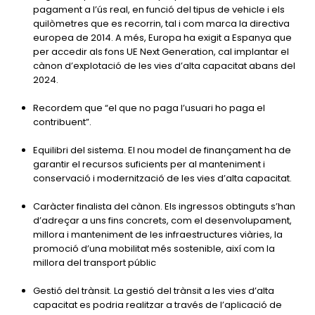
pagament a l’ús real, en funció del tipus de vehicle i els
quilòmetres que es recorrin, tal i com marca la directiva
europea de 2014. A més, Europa ha exigit a Espanya que
per accedir als fons UE Next Generation, cal implantar el
cànon d’explotació de les vies d’alta capacitat abans del
2024.
Recordem que “el que no paga l’usuari ho paga el
contribuent”.
Equilibri del sistema. El nou model de finançament ha de
garantir el recursos suficients per al manteniment i
conservació i modernització de les vies d’alta capacitat.
Caràcter finalista del cànon. Els ingressos obtinguts s’han
d’adreçar a uns fins concrets, com el desenvolupament,
millora i manteniment de les infraestructures viàries, la
promoció d’una mobilitat més sostenible, així com la
millora del transport públic
Gestió del trànsit. La gestió del trànsit a les vies d’alta
capacitat es podria realitzar a través de l’aplicació de