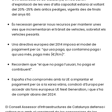
d’explotació de les vies d’alta capacitat estaria al voltant
del 20%-25% dels antics peatges, vigents des de finals
del anys 60.
És necessari generar nous recursos per mantenir unes
vies que incrementaran el trànsit de vehicles, sobretot els
vehicles pesants.
Una directiva europea del 2014 imposa el model de
pagament per ús: “qui usa paga, qui contamina paga i
qui usa més, paga més (€/Km)”.
Recordem que “el que no paga l’usuari, ho paga el
contribuent”.
España s’ha compromès amb la UE a implantar el
pagament per ús a la xarxa viària, condició d’Europa per
accedir als fons europeus UE Next Generation, i que s’ha
de complir abans del 2024.
El Consell Assessor d’Infraestructures de Catalunya defensa i
reitera que amb el venciment de les concessions de les