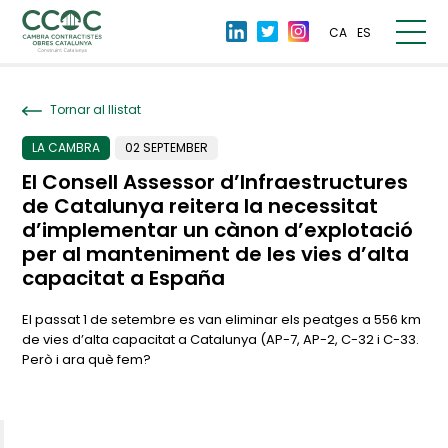
CA
ES
Tornar al llistat
LA CAMBRA
02 SEPTEMBER
El Consell Assessor d’Infraestructures
de Catalunya reitera la necessitat
d’implementar un cànon d’explotació
per al manteniment de les vies d’alta
capacitat a España
El passat 1 de setembre es van eliminar els peatges a 556 km
de vies d’alta capacitat a Catalunya (AP-7, AP-2, C-32 i C-33.
Però i ara què fem?