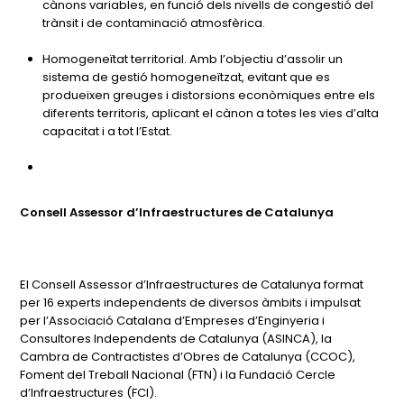
cànons variables, en funció dels nivells de congestió del
trànsit i de contaminació atmosfèrica.
Homogeneïtat territorial. Amb l’objectiu d’assolir un
sistema de gestió homogeneïtzat, evitant que es
produeixen greuges i distorsions econòmiques entre els
diferents territoris, aplicant el cànon a totes les vies d’alta
capacitat i a tot l’Estat.
Consell Assessor d’Infraestructures de Catalunya
El Consell Assessor d’Infraestructures de Catalunya format
per 16 experts independents de diversos àmbits i impulsat
per l’Associació Catalana d’Empreses d’Enginyeria i
Consultores Independents de Catalunya (ASINCA), la
Cambra de Contractistes d’Obres de Catalunya (CCOC),
Foment del Treball Nacional (FTN) i la Fundació Cercle
d’Infraestructures (FCI).