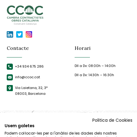
Contacte
Horari
Dll a Dv: 08:00h – 14:00h
+34 934 675 286
Dll a Dv: 14:30h – 16:30h
info@ccoc.cat
Via Laietana, 32, 3ª
08003, Barcelona
Politica de Cookies
Usem galetes
Podem col·locar-les per a l'anàlisi de les dades dels nostres