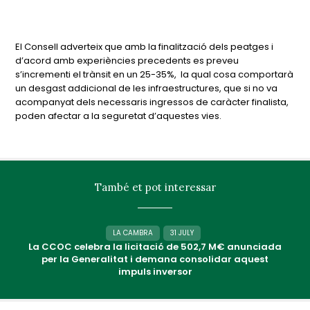
El Consell adverteix que amb la finalització dels peatges i
d’acord amb experiències precedents es preveu
s’incrementi el trànsit en un 25-35%, la qual cosa comportarà
un desgast addicional de les infraestructures, que si no va
acompanyat dels necessaris ingressos de caràcter finalista,
poden afectar a la seguretat d’aquestes vies.
També et pot interessar
LA CAMBRA
31 JULY
La CCOC celebra la licitació de 502,7 M€ anunciada
per la Generalitat i demana consolidar aquest
impuls inversor