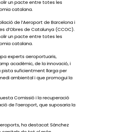
olir un pacte entre totes les
nomia catalana.
liació de l’Aeroport de Barcelona i
stes d’Obres de Catalunya (CCOC).
olir un pacte entre totes les
nomia catalana.
upa experts aeroportuaris,
amp acadèmic, de la innovació, i
a pista suficientment llarga per
medi ambiental i que promogui la
uesta Comissió i la recuperació
ació de l’aeroport, que suposaria la
aeroports, ha destacat Sánchez
 capitals de tot el món.