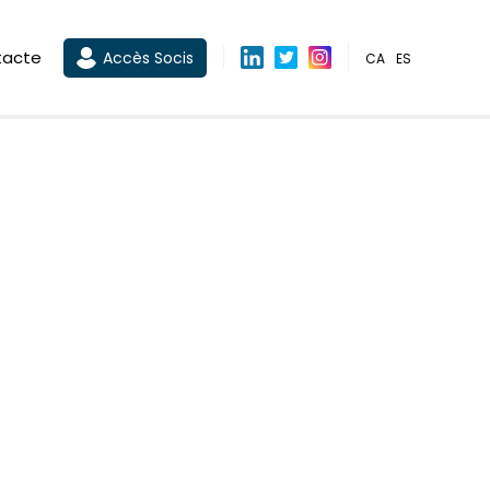
tacte
Accès Socis
CA
ES