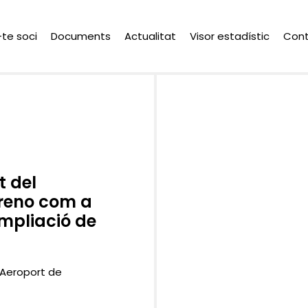
-te soci
Documents
Actualitat
Visor estadístic
Con
 del
oreno com a
Ampliació de
l’Aeroport de