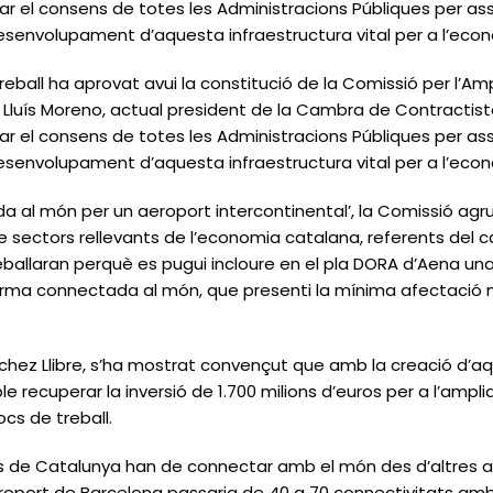
car el consens de totes les Administracions Públiques per ass
desenvolupament d’aquesta infraestructura vital per a l’eco
eball ha aprovat avui la constitució de la Comissió per l’Amp
 Lluís Moreno, actual president de la Cambra de Contracti
car el consens de totes les Administracions Públiques per ass
desenvolupament d’aquesta infraestructura vital per a l’eco
a al món per un aeroport intercontinental’, la Comissió agr
 sectors rellevants de l’economia catalana, referents del c
 treballaran perquè es pugui incloure en el pla DORA d’Aena un
forma connectada al món, que presenti la mínima afectació 
chez Llibre, s’ha mostrat convençut que amb la creació d’aq
le recuperar la inversió de 1.700 milions d’euros per a l’ampli
cs de treball.
rs de Catalunya han de connectar amb el món des d’altres 
eroport de Barcelona passaria de 40 a 70 connectivitats amb