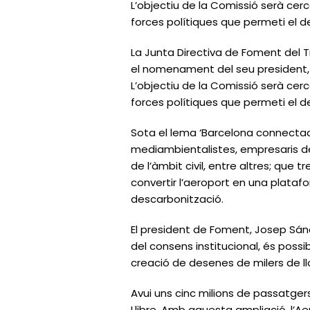
L’objectiu de la Comissió serà cer
forces polítiques que permeti el 
La Junta Directiva de Foment del Tr
el nomenament del seu president,
L’objectiu de la Comissió serà cer
forces polítiques que permeti el 
Sota el lema ‘Barcelona connectad
mediambientalistes, empresaris de
de l’àmbit civil, entre altres; que
convertir l’aeroport en una plata
descarbonització.
El president de Foment, Josep Sán
del consens institucional, és possib
creació de desenes de milers de llo
Avui uns cinc milions de passatge
Llibre. Amb aquesta ampliació, l’A