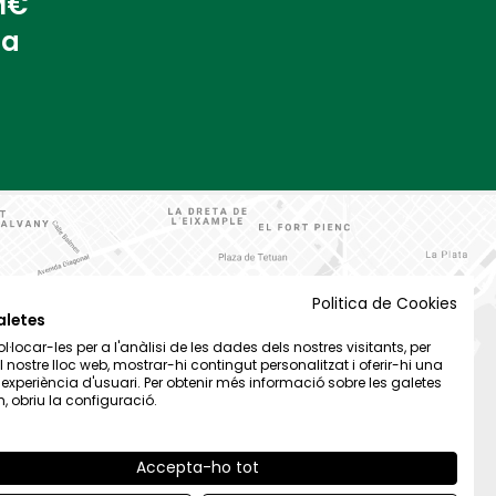
 M€
na
Politica de Cookies
aletes
·locar-les per a l'anàlisi de les dades dels nostres visitants, per
el nostre lloc web, mostrar-hi contingut personalitzat i oferir-hi una
t experiència d'usuari. Per obtenir més informació sobre les galetes
 obriu la configuració.
Accepta-ho tot