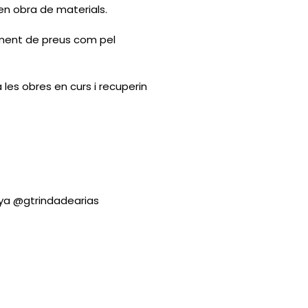
en obra de materials.
crement de preus com pel
es obres en curs i recuperin
nya @gtrindadearias