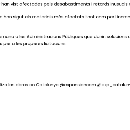
’han vist afectades pels desabastiments i retards inusuals 
 coure han sigut els materials més afectats tant com per l’in
ana a les Administracions Públiques que donin solucions a l
per a les properes licitacions.
araliza las obras en Catalunya @expansioncom @exp_catalu