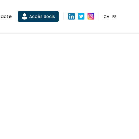
tacte
Accès Socis
CA
ES