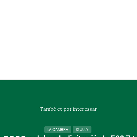
També et pot interessar
LA CAMBRA
31 JULY