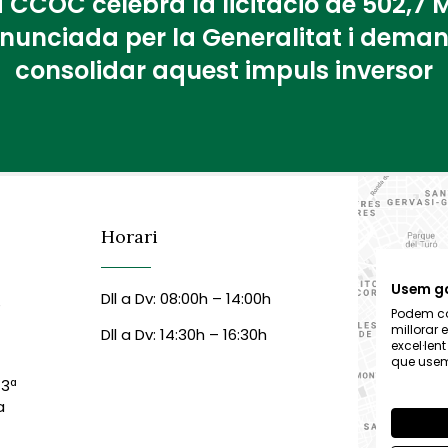
 CCOC celebra la licitació de 502,7
nunciada per la Generalitat i dema
consolidar aquest impuls inversor
Horari
Usem g
Dll a Dv: 08:00h – 14:00h
6
Podem col
millorar 
Dll a Dv: 14:30h – 16:30h
excel·len
que usem,
 3ª
a