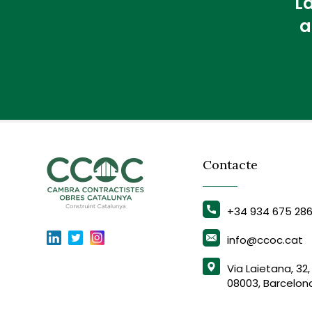
La
a
Contacte
+34 934 675 28
info@ccoc.cat
Via Laietana, 32,
08003, Barcelon