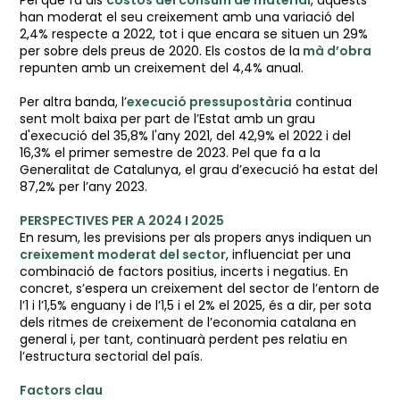
Pel que fa als
costos del consum de material
, aquests
han moderat el seu creixement amb una variació del
2,4% respecte a 2022, tot i que encara se situen un 29%
per sobre dels preus de 2020. Els costos de la
mà d’obra
repunten amb un creixement del 4,4% anual.
Per altra banda, l’
execució pressupostària
continua
sent molt baixa per part de l’Estat amb un grau
d'execució del 35,8% l'any 2021, del 42,9% el 2022 i del
16,3% el primer semestre de 2023. Pel que fa a la
Generalitat de Catalunya, el grau d’execució ha estat del
87,2% per l’any 2023.
PERSPECTIVES PER A 2024 I 2025
En resum, les previsions per als propers anys indiquen un
creixement moderat del sector
, influenciat per una
combinació de factors positius, incerts i negatius. En
concret, s’espera un creixement del sector de l’entorn de
l’1 i l’1,5% enguany i de l’1,5 i el 2% el 2025, és a dir, per sota
dels ritmes de creixement de l’economia catalana en
general i, per tant, continuarà perdent pes relatiu en
l’estructura sectorial del país.
Factors clau