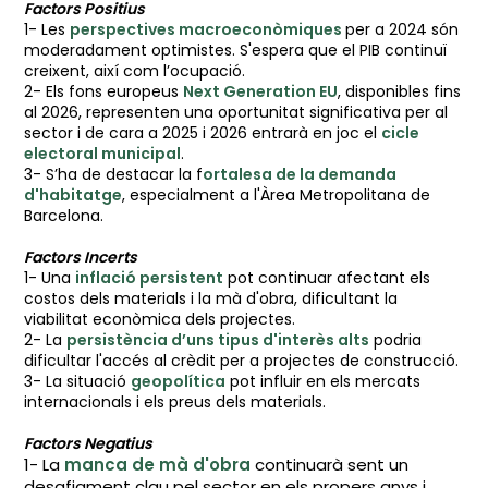
Factors Positius
1- Les
perspectives macroeconòmiques
per a 2024 són
moderadament optimistes. S'espera que el PIB continuï
creixent, així com l’ocupació.
2- Els fons europeus
Next Generation EU
, disponibles fins
al 2026, representen una oportunitat significativa per al
sector i de cara a 2025 i 2026 entrarà en joc el
cicle
electoral municipal
.
3- S’ha de destacar la f
ortalesa de la demanda
d'habitatge
, especialment a l'Àrea Metropolitana de
Barcelona.
Factors Incerts
1- Una
inflació persistent
pot continuar afectant els
costos dels materials i la mà d'obra, dificultant la
viabilitat econòmica dels projectes.
2- La
persistència d’uns tipus d'interès alts
podria
dificultar l'accés al crèdit per a projectes de construcció.
3- La situació
geopolítica
pot influir en els mercats
internacionals i els preus dels materials.
Factors Negatius
1- La
manca de mà d'obra
continuarà sent un
desafiament clau pel sector en els propers anys i