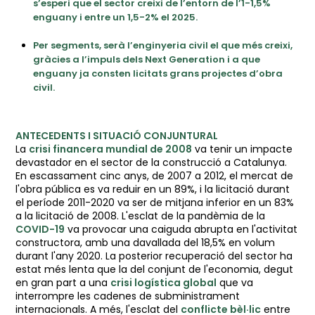
s’esperi que el sector creixi de l’entorn de l’1-1,5%
enguany i entre un 1,5-2% el 2025.
Per segments, serà l’enginyeria civil el que més creixi,
gràcies a l’impuls dels Next Generation i a que
enguany ja consten licitats grans projectes d’obra
civil.
ANTECEDENTS I SITUACIÓ CONJUNTURAL
La
crisi financera mundial de 2008
va tenir un impacte
devastador en el sector de la construcció a Catalunya.
En escassament cinc anys, de 2007 a 2012, el mercat de
l'obra pública es va reduir en un 89%, i la licitació durant
el període 2011-2020 va ser de mitjana inferior en un 83%
a la licitació de 2008. L'esclat de la pandèmia de la
COVID-19
va provocar una caiguda abrupta en l'activitat
constructora, amb una davallada del 18,5% en volum
durant l'any 2020. La posterior recuperació del sector ha
estat més lenta que la del conjunt de l'economia, degut
en gran part a una
crisi logística global
que va
interrompre les cadenes de subministrament
internacionals. A més, l'esclat del
conflicte bèl·lic
entre