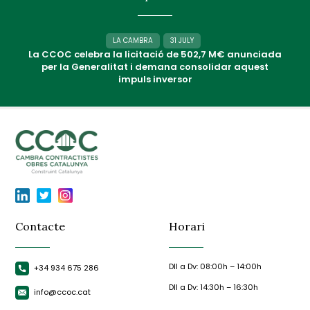
LA CAMBRA
31 JULY
La CCOC celebra la licitació de 502,7 M€ anunciada
per la Generalitat i demana consolidar aquest
impuls inversor
Contacte
Horari
Dll a Dv: 08:00h – 14:00h
+34 934 675 286
Dll a Dv: 14:30h – 16:30h
info@ccoc.cat