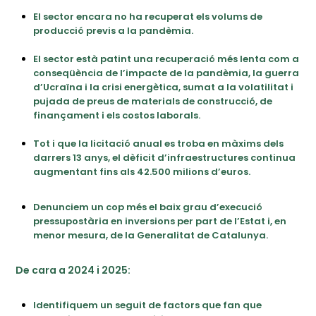
El sector encara no ha recuperat els volums de
producció previs a la pandèmia.
El sector està patint una recuperació més lenta com a
conseqüència de l’impacte de la pandèmia, la guerra
d’Ucraïna i la crisi energètica, sumat a la volatilitat i
pujada de preus de materials de construcció, de
finançament i els costos laborals.
Tot i que la licitació anual es troba en màxims dels
darrers 13 anys, el dèficit d’infraestructures continua
augmentant fins als 42.500 milions d’euros.
Denunciem un cop més el baix grau d’execució
pressupostària en inversions per part de l’Estat i, en
menor mesura, de la Generalitat de Catalunya.
De cara a 2024 i 2025:
Identifiquem un seguit de factors que fan que