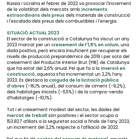
Rússia i Ucraïna el febrer de 2022 va provocar l'increment
de la volatilitat dels mercats amb
increments
extraordinaris dels preus
dels materials de construcció
i l'escalada dels preus dels combustibles i l'energia.
SITUACIÓ ACTUAL 2023
El sector de la construcció a Catalunya ha viscut un any
2023 marcat per un
creixement de l’1,8% en volum
, una
dada positiva, però encara insuficient per recuperar els
nivells de producció prepandèmics de 2019 i per sota del
creixement del Producte Interior Brut (PIB) de Catalunya
que ha estat del 2,6% anual. Pel que fa a la
inversió en
construcció
, aquesta s’ha incrementat un 2,2% l’any
2023. Es destaca la
caiguda de la licitació pública
d’obres
(-16,1% anual), del consum de ciment (-9,2%),
dels habitatges iniciats (-11,5%) i de la compra-venda
d’habitatges (-10,1%).
Tot i el creixement modest del sector, les dades del
mercat de treball
són positives i el sector ocupa a
153.827 afiliats a la seguretat social a finals de l’any 2023,
un increment del 2,2% respecte a l’afiliació de 2022.