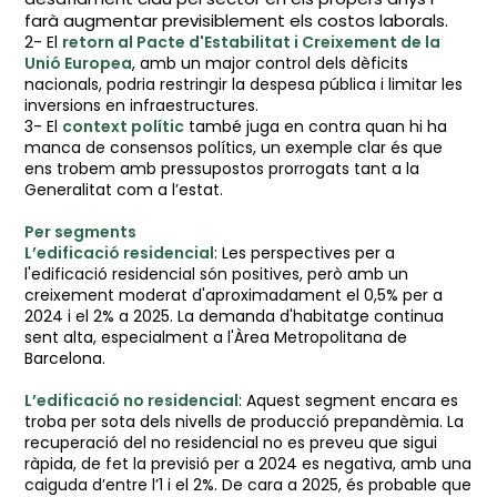
farà augmentar previsiblement els costos laborals.
2- El
retorn al Pacte d'Estabilitat i Creixement de la
Unió Europea
, amb un major control dels dèficits
nacionals, podria restringir la despesa pública i limitar les
inversions en infraestructures.
3- El
context polític
també juga en contra quan hi ha
manca de consensos polítics, un exemple clar és que
ens trobem amb pressupostos prorrogats tant a la
Generalitat com a l’estat.
Per segments
L’edificació residencial
: Les perspectives per a
l'edificació residencial són positives, però amb un
creixement moderat d'aproximadament el 0,5% per a
2024 i el 2% a 2025. La demanda d'habitatge continua
sent alta, especialment a l'Àrea Metropolitana de
Barcelona.
L’edificació no residencial
: Aquest segment encara es
troba per sota dels nivells de producció prepandèmia. La
recuperació del no residencial no es preveu que sigui
ràpida, de fet la previsió per a 2024 es negativa, amb una
caiguda d’entre l’1 i el 2%. De cara a 2025, és probable que