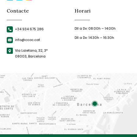
Contacte
Horari
Dll a Dv: 08:00h – 14:00h
+34 934 675 286
Dll a Dv: 14:30h – 16:30h
info@ccoc.cat
Via Laietana, 32, 3ª
08003, Barcelona