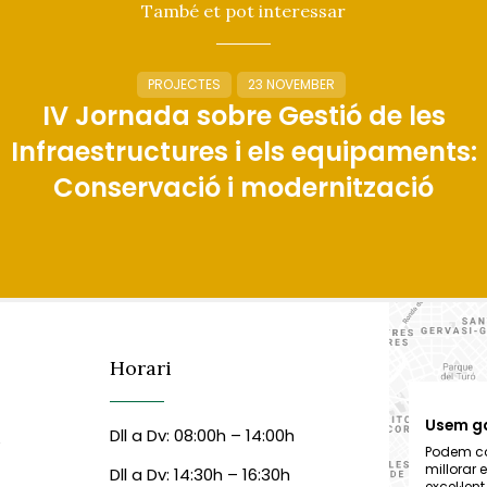
També et pot interessar
PROJECTES
23 NOVEMBER
IV Jornada sobre Gestió de les
Infraestructures i els equipaments:
Conservació i modernització
Horari
Usem g
Dll a Dv: 08:00h – 14:00h
6
Podem col
millorar 
Dll a Dv: 14:30h – 16:30h
excel·len