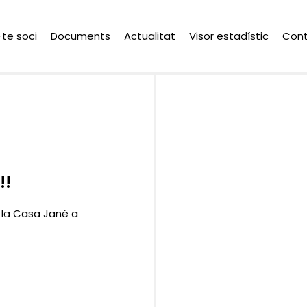
-te soci
Documents
Actualitat
Visor estadístic
Con
!!
e la Casa Jané a