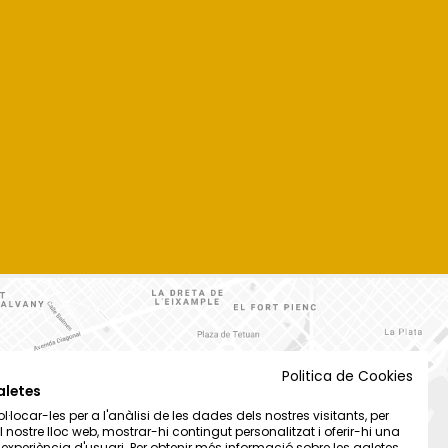
Politica de Cookies
aletes
·locar-les per a l'anàlisi de les dades dels nostres visitants, per
el nostre lloc web, mostrar-hi contingut personalitzat i oferir-hi una
t experiència d'usuari. Per obtenir més informació sobre les galetes