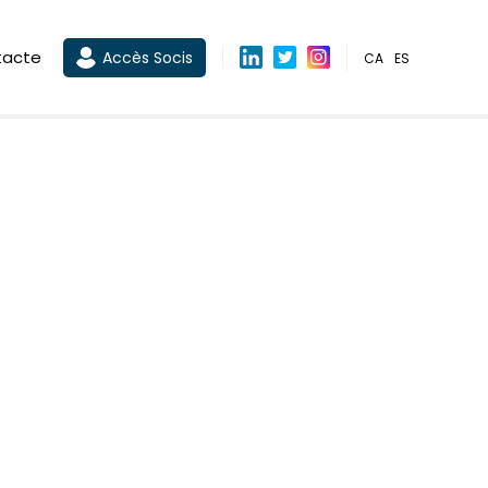
tacte
Accès Socis
CA
ES