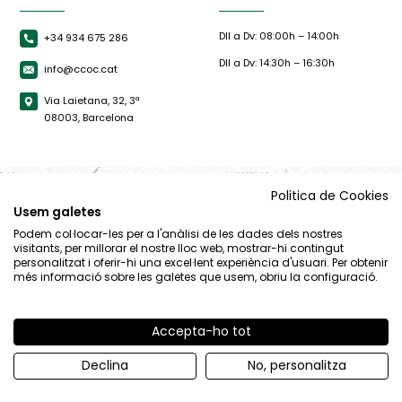
Dll a Dv: 08:00h – 14:00h
+34 934 675 286
Dll a Dv: 14:30h – 16:30h
info@ccoc.cat
Via Laietana, 32, 3ª
08003, Barcelona
Politica de Cookies
Usem galetes
Podem col·locar-les per a l'anàlisi de les dades dels nostres
visitants, per millorar el nostre lloc web, mostrar-hi contingut
personalitzat i oferir-hi una excel·lent experiència d'usuari. Per obtenir
més informació sobre les galetes que usem, obriu la configuració.
Accepta-ho tot
© CCOC |
Avís Legal
|
Política de privacitat
|
Política de cookies
Declina
No, personalitza
By 100x100.net