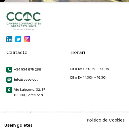
Contacte
Horari
Dll a Dv: 08:00h – 14:00h
+34 934 675 286
Dll a Dv: 14:30h – 16:30h
info@ccoc.cat
Via Laietana, 32, 3ª
08003, Barcelona
Politica de Cookies
Usem galetes