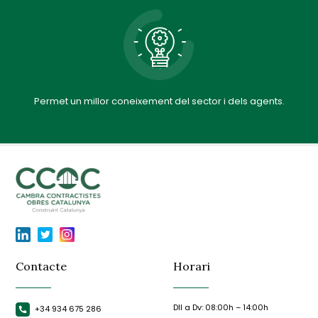
Permet un millor coneixement del sector i dels agents.
Contacte
Horari
Dll a Dv: 08:00h – 14:00h
+34 934 675 286