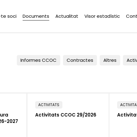
-te soci
Documents
Actualitat
Visor estadístic
Con
Informes CCOC
Contractes
Altres
Acti
ACTIVITATS
ACTIVIT
tura
Activitats CCOC 29/2026
Activit
026-2027