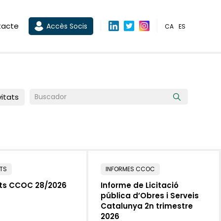
tacte
Accès Socis
CA
ES
vitats
ATS
INFORMES CCOC
ats CCOC 28/2026
Informe de Licitació
pública d’Obres i Serveis
Catalunya 2n trimestre
2026