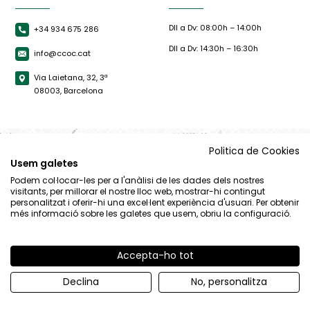
Dll a Dv: 08:00h – 14:00h
+34 934 675 286
Dll a Dv: 14:30h – 16:30h
info@ccoc.cat
Via Laietana, 32, 3ª
08003, Barcelona
Politica de Cookies
Usem galetes
Podem col·locar-les per a l'anàlisi de les dades dels nostres
visitants, per millorar el nostre lloc web, mostrar-hi contingut
personalitzat i oferir-hi una excel·lent experiència d'usuari. Per obtenir
més informació sobre les galetes que usem, obriu la configuració.
Accepta-ho tot
© CCOC |
Avís Legal
|
Política de privacitat
|
Política de cookies
Declina
No, personalitza
By 100x100.net