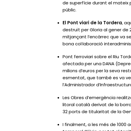
de superfície durant el mateix pe
públic.
El Pont viari de la Tordera
, aq
destruït per Gloria al gener de
mitjançant l’encàrrec que va se
bona col·laboració interadmini
Pont ferroviari sobre el Riu To
afectada per una DANA (Depressió
milions d’euros per la seva resta
esmentat, que també es va veu
l’Administrador d’Infraestructura
Les Obres d’emergència realitz
litoral català derivat de la borr
32 ports de titularitat de la G
I finalment, a les més de 1000