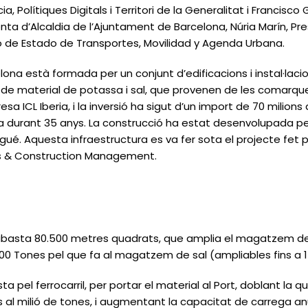
 Polítiques Digitals i Territori de la Generalitat i Francisco
ta d’Alcaldia de l’Ajuntament de Barcelona, Núria Marín, Pr
io de Estado de Transportes, Movilidad y Agenda Urbana.
lona està formada per un conjunt d’edificacions i instal·laci
de material de potassa i sal, que provenen de les comarques
a ICL Iberia, i la inversió ha sigut d’un import de 70 milions
a durant 35 anys. La construcció ha estat desenvolupada p
ué. Aquesta infraestructura es va fer sota el projecte fet per
cts & Construction Management.
abasta 80.500 metres quadrats, que amplia el magatzem de 
.000 Tones pel que fa al magatzem de sal (ampliables fins a 1
a pel ferrocarril, per portar el material al Port, doblant la 
ins al milió de tones, i augmentant la capacitat de carrega anu