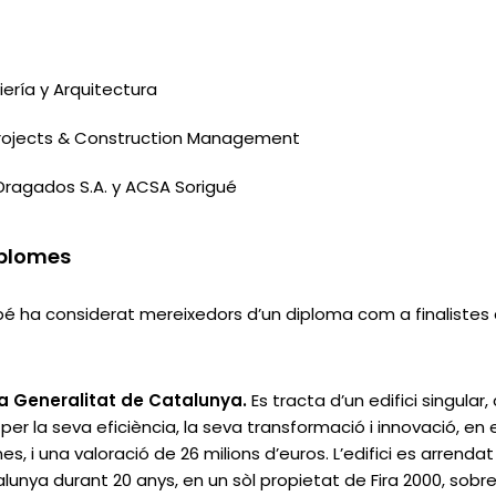
niería y Arquitectura
i Projects & Construction Management
 Dragados S.A. y ACSA Sorigué
iplomes
ambé ha considerat mereixedors d’un diploma com a finaliste
 la Generalitat de Catalunya.
Es tracta d’un edifici singula
per la seva eficiència, la seva transformació i innovació, en
s, i una valoració de 26 milions d’euros. L’edifici es arrenda
lunya durant 20 anys, en un sòl propietat de Fira 2000, sobre 