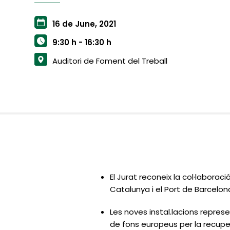
16 de June, 2021
9:30 h - 16:30 h
Auditori de Foment del Treball
El Jurat reconeix la col·laborac
Catalunya i el Port de Barcelon
Les noves instal.lacions repres
de fons europeus per la recupe