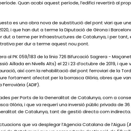
ríode. Quan acabi aquest període, l’edifici revertirà al propie
uesta es una obra nova de substitució del pont viari que un
 2020, i que han dut a terme la Diputació de Girona i Barcelon
r dut a terme per Infraestructures de Catalunya, i per tant, 
strativa per dur a terme aquest nou pont.
rdera al PK 059/183 de la línia 726 Bifurcació Sagrera - Maçan
 Aïllada en Nivells Alts) el 22 i 23 d’octubre de 2019, i que 
uració, així com la rehabilitació del pont ferroviari de la Tor
re fortament afectat per la borrasca Glòria, obres que va
 Ferroviària (ADIF).
ades per Ports de la Generalitat de Catalunya, com a conse
asca Glòria, i que va requerí una inversió públic privada de 36
eneralitat de Catalunya, tant de gestió directa com indirecta
 actuacions que va desplegar l’Agencia Catalana de l’Aigua