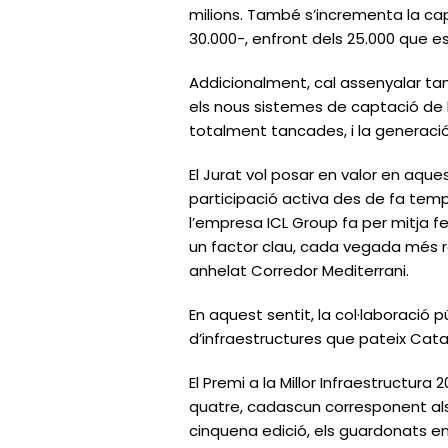
milions. També s’incrementa la capa
30.000-, enfront dels 25.000 que e
Addicionalment, cal assenyalar tam
els nous sistemes de captació de l
totalment tancades, i la generació 
El Jurat vol posar en valor en aqu
participació activa des de fa temps
l’empresa ICL Group fa per mitja fe
un factor clau, cada vegada més r
anhelat Corredor Mediterrani.
En aquest sentit, la col·laboració 
d’infraestructures que pateix Ca
El Premi a la Millor Infraestructura
quatre, cadascun corresponent als
cinquena edició, els guardonats e