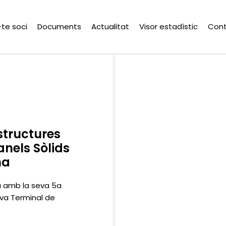
-te soci
Documents
Actualitat
Visor estadístic
Con
estructures
nels Sòlids
na
ya amb la seva 5a
ova Terminal de