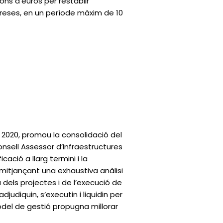
ons d’euros per restablir
reses, en un període màxim de 10
a 2020, promou la consolidació del
sell Assessor d’Infraestructures
ació a llarg termini i la
 mitjançant una exhaustiva anàlisi
ra dels projectes i de l’execució de
judiquin, s’executin i liquidin per
model de gestió propugna millorar