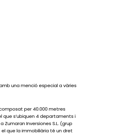
s amb una menció especial a vàries
r, composat per 40.000 metres
 el que s’ubiquen 4 departaments i
t a Zumaran Inversiones S.L. (grup
el que la immobiliària té un dret