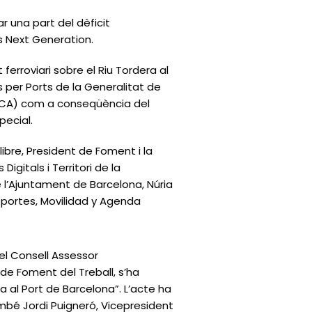
r una part del dèficit
s Next Generation.
t ferroviari sobre el Riu Tordera al
s per Ports de la Generalitat de
(ACA) com a conseqüència del
pecial.
ibre, President de Foment i la
gitals i Territori de la
 l’Ajuntament de Barcelona, Núria
sportes, Movilidad y Agenda
pel Consell Assessor
i de Foment del Treball, s’ha
ia al Port de Barcelona”. L’acte ha
bé Jordi Puigneró, Vicepresident