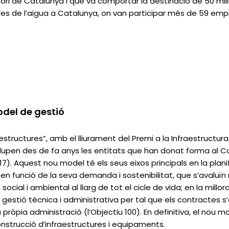
itori de Catalunya i que va comportar la destinació de 50 mili
es de l’aigua a Catalunya, on van participar més de 59 emp
odel de gestió
raestructures”, amb el lliurament del Premi a la Infraestructur
pen des de fa anys les entitats que han donat forma al Con
. Aquest nou model té els seus eixos principals en la planific
s en funció de la seva demanda i sostenibilitat, que s’avaluïn
social i ambiental al llarg de tot el cicle de vida; en la millo
 gestió tècnica i administrativa per tal que els contractes s’ad
a pròpia administració (l’Objectiu 100). En definitiva, el nou 
 construcció d’infraestructures i equipaments.