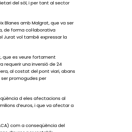
tari del sòl, i per tant al sector
eix Blanes amb Malgrat, que va ser
a, de forma col·laborativa
el Jurat vol també expressar la
et, que es veure fortament
va requerir una inversió de 24
dera, al costat del pont viari, abans
n ser promogudes per
qüència d eles afectacions al
 milions d’euros, i que va afectar a
.
 (ACA) com a conseqüència del