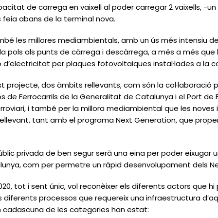
citat de carrega en vaixell al poder carregar 2 vaixells, -un
s feia abans de la terminal nova.
bé les millores mediambientals, amb un ús més intensiu del 
a pols als punts de càrrega i descàrrega, a més a més que 
d’electricitat per plaques fotovoltaiques instal·lades a la co
est projecte, dos àmbits rellevants, com són la col·laboració
 de Ferrocarrils de la Generalitat de Catalunya i el Port de
rroviari, i també per la millora mediambiental que les noves
ellevant, tant amb el programa Next Generation, que prope
públic privada de ben segur serà una eina per poder eixugar u
talunya, com per permetre un ràpid desenvolupament dels Ne
 2020, tot i sent únic, vol reconèixer els diferents actors que 
 diferents processos que requereix una infraestructura d’aq
n cadascuna de les categories han estat: