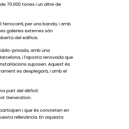
 de 70.000 tones i un altre de
ferrocarril, per una banda, i amb
les galeries externes són
berta del edificis.
 públic-privada, amb una
 Barcelona, i l’aposta renovada que
 instal·lacions suposen. Aquest és
rament es desplegarà, i amb el
na part del dèficit
xt Generation.
hi participen i que és concreten en
uesta rellevància. En aquesta