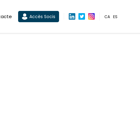
tacte
Accès Socis
CA
ES