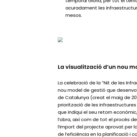
temporal Glòria, per tot el terr
acuradament les infraestructur
mesos.
La visualització d’un nou m
La celebració de la “Nit de les Inf
nou model de gestió que desenvolu
de Catalunya (creat el maig de 2017)
priorització de les infraestructure
que indiqui el seu retorn econòmic, 
l’obra, així com de tot el procés de
l’import del projecte aprovat per l
de l’eficiència en la planificació i