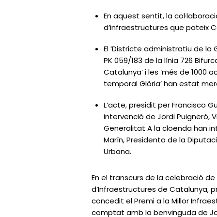
En aquest sentit, la col·laborac
d’infraestructures que pateix
El ‘Districte administratiu de la 
PK 059/183 de la línia 726 Bifu
Catalunya’ i les ‘més de 1000 
temporal Glòria’ han estat mer
L’acte, presidit per Francisco 
intervenció de Jordi Puigneró, V
Generalitat A la cloenda han i
Marín, Presidenta de la Diputa
Urbana.
En el transcurs de la celebració de 
d’Infraestructures de Catalunya, pre
concedit el Premi a la Millor Infrae
comptat amb la benvinguda de Jose