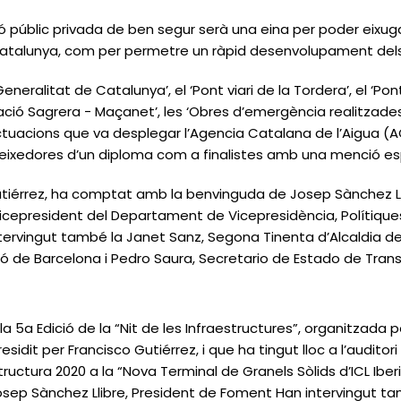
ió públic privada de ben segur serà una eina per poder eixuga
 Catalunya, com per permetre un ràpid desenvolupament del
Generalitat de Catalunya’, el ‘Pont viari de la Tordera’, el ‘Pon
rcació Sagrera - Maçanet’, les ‘Obres d’emergència realitzade
actuacions que va desplegar l’Agencia Catalana de l’Aigua 
eixedores d’un diploma com a finalistes amb una menció es
Gutiérrez, ha comptat amb la benvinguda de Josep Sànchez Ll
icepresident del Departament de Vicepresidència, Polítiques Di
ntervingut també la Janet Sanz, Segona Tinenta d’Alcaldia de
ció de Barcelona i Pedro Saura, Secretario de Estado de Tran
la 5a Edició de la “Nit de les Infraestructures”, organitzada 
sidit per Francisco Gutiérrez, i que ha tingut lloc a l’auditor
structura 2020 a la “Nova Terminal de Granels Sòlids d’ICL Iber
p Sànchez Llibre, President de Foment Han intervingut tam