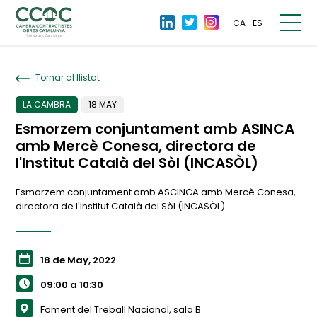
CA
ES
Tornar al llistat
LA CAMBRA
18 MAY
Esmorzem conjuntament amb ASINCA
amb Mercè Conesa, directora de
l'Institut Català del Sòl (INCASÒL)
Esmorzem conjuntament amb ASCINCA amb Mercè Conesa,
directora de l'Institut Català del Sòl (INCASÒL)
18 de May, 2022
09:00 a 10:30
Foment del Treball Nacional, sala B