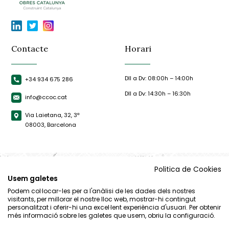
Contacte
Horari
Dll a Dv: 08:00h – 14:00h
+34 934 675 286
Dll a Dv: 14:30h – 16:30h
info@ccoc.cat
Via Laietana, 32, 3ª
08003, Barcelona
Politica de Cookies
Usem galetes
Podem col·locar-les per a l'anàlisi de les dades dels nostres
visitants, per millorar el nostre lloc web, mostrar-hi contingut
personalitzat i oferir-hi una excel·lent experiència d'usuari. Per obtenir
més informació sobre les galetes que usem, obriu la configuració.