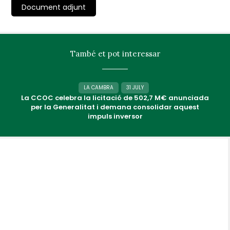
Document adjunt
També et pot interessar
LA CAMBRA
31 JULY
La CCOC celebra la licitació de 502,7 M€ anunciada
per la Generalitat i demana consolidar aquest
impuls inversor