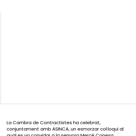
La Cambra de Contractistes ha celebrat,
conjuntament amb ASINCA, un esmorzar col·loqui al
qual es va convidar a la senyora Mercè Conesa,