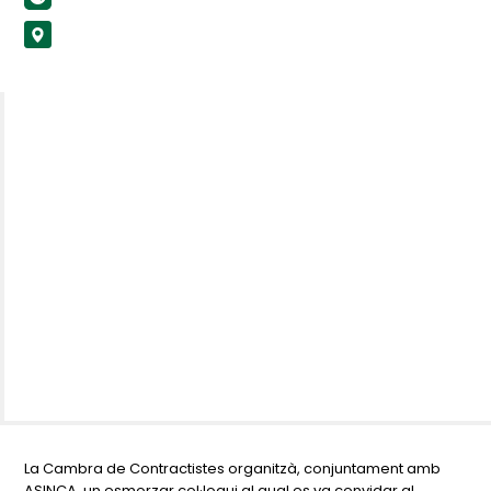
La Cambra de Contractistes organitzà, conjuntament amb
ASINCA, un esmorzar col·loqui al qual es va convidar al