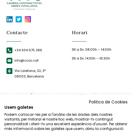
Contacte
Horari
Dll a Dv: 08:00h – 14:00h
+34 934 675 286
Dll a Dv: 14:30h – 16:30h
info@ccoc.cat
Via Laietana, 32, 3ª
08003, Barcelona
Politica de Cookies
Usem galetes
Podem col·locar-les per a l'anàlisi de les dades dels nostres
visitants, per millorar el nostre lloc web, mostrar-hi contingut
personalitzat i oferir-hi una excel·lent experiència d'usuari. Per obtenir
més informació sobre les galetes que usem, obriu la configuració.