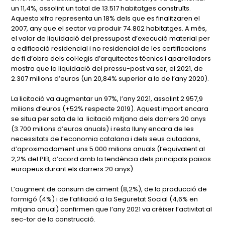
un 11,4%, assolint un total de 13.517 habitatges construïts.
Aquesta xifra representa un 18% dels que es finalitzaren el
2007, any que el sector va produir 74.802 habitatges. A més,
el valor de liquidació del pressupost d’execució material per
a edificació residencial i no residencial de les certificacions
de fi d’obra dels col·legis d’arquitectes tècnics i aparelladors
mostra que la liquidació del pressu-post va ser, el 2021, de
2.307 milions d’euros (un 20,84% superior a la de l’any 2020).
La licitació va augmentar un 97%, l’any 2021, assolint 2.957,9
milions d’euros (+52% respecte 2019). Aquest import encara
se situa per sota de la licitació mitjana dels darrers 20 anys
(3.700 milions d’euros anuals) i resta lluny encara de les
necessitats de l’economia catalana i dels seus ciutadans,
d’aproximadament uns 5.000 milions anuals (l’equivalent al
2,2% del PIB, d’acord amb la tendència dels principals països
europeus durant els darrers 20 anys).
L’augment de consum de ciment (8,2%), de la producció de
formigó (4%) i de l’afiliació a la Seguretat Social (4,6% en
mitjana anual) confirmen que l’any 2021 va créixer l’activitat al
sec-tor de la construcció.