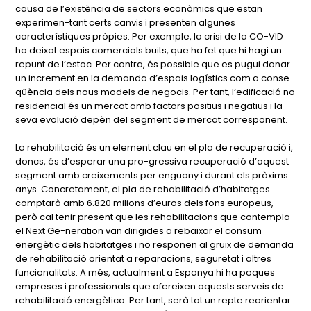
causa de l’existència de sectors econòmics que estan
experimen-tant certs canvis i presenten algunes
característiques pròpies. Per exemple, la crisi de la CO-VID
ha deixat espais comercials buits, que ha fet que hi hagi un
repunt de l’estoc. Per contra, és possible que es pugui donar
un increment en la demanda d’espais logístics com a conse-
qüència dels nous models de negocis. Per tant, l’edificació no
residencial és un mercat amb factors positius i negatius i la
seva evolució depèn del segment de mercat corresponent.
La rehabilitació és un element clau en el pla de recuperació i,
doncs, és d’esperar una pro-gressiva recuperació d’aquest
segment amb creixements per enguany i durant els pròxims
anys. Concretament, el pla de rehabilitació d’habitatges
comptarà amb 6.820 milions d’euros dels fons europeus,
però cal tenir present que les rehabilitacions que contempla
el Next Ge-neration van dirigides a rebaixar el consum
energètic dels habitatges i no responen al gruix de demanda
de rehabilitació orientat a reparacions, seguretat i altres
funcionalitats. A més, actualment a Espanya hi ha poques
empreses i professionals que ofereixen aquests serveis de
rehabilitació energètica. Per tant, serà tot un repte reorientar