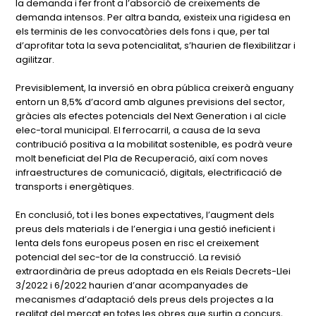
la demanda i fer front a l’absorció de creixements de
demanda intensos. Per altra banda, existeix una rigidesa en
els terminis de les convocatòries dels fons i que, per tal
d’aprofitar tota la seva potencialitat, s’haurien de flexibilitzar i
agilitzar.
Previsiblement, la inversió en obra pública creixerà enguany
entorn un 8,5% d’acord amb algunes previsions del sector,
gràcies als efectes potencials del Next Generation i al cicle
elec-toral municipal. El ferrocarril, a causa de la seva
contribució positiva a la mobilitat sostenible, es podrà veure
molt beneficiat del Pla de Recuperació, així com noves
infraestructures de comunicació, digitals, electrificació de
transports i energètiques.
En conclusió, tot i les bones expectatives, l’augment dels
preus dels materials i de l’energia i una gestió ineficient i
lenta dels fons europeus posen en risc el creixement
potencial del sec-tor de la construcció. La revisió
extraordinària de preus adoptada en els Reials Decrets-Llei
3/2022 i 6/2022 haurien d’anar acompanyades de
mecanismes d’adaptació dels preus dels projectes a la
realitat del mercat en totes les obres que surtin a concurs,