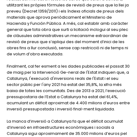
utilitzant les pròpies fórmules de revisió de preus que la llei ja
preveu (Decret 1359/2011) i els índexs oficials de preus dels
materials que aprova periòdicament el Ministerio de
Hacienda y Función Pública. A més, cal establir amb caràcter
general que tota obra que surti a licitació inclogui al seu plec
de clàusules administratives un mecanisme extraordinari de
revisió de preus que s’apliqui des del moment d’inici de les
obres fins a llur conclusió, sense cap restricció ni de temps ni
de volum d’obra executada.
Finalment, cal fer esment a les dades publicades el passat 30
de maig per la Intervenció Ge-neral de l'Estat indiquen que, a
Catalunya, l'execució d'inversions reals de l'Estat i el seu
sector públic per l'any 2021 ha estat del 35,8%, la xifra més
baixa de totes les comunitats. Des de 2013 a 2021, l’execució
pressupostaria de l’Estat a Catalunya ha estat del 61,4%,
acumulant un dèficit aproximat de 4.400 milions d’euros entre
inversió pressupostada i inversió final-ment liquidada.
La manca d’inversió a Catalunya fa que el dèficit acumulat
d’inversió en infraestructures econòmiques i socials a
Catalunya sigui aproximament de 35.000 milions d’euros pel