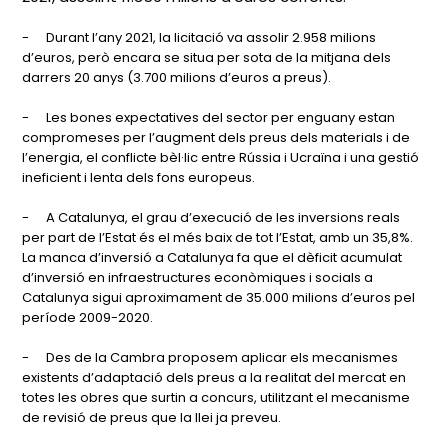
-
Durant l’any 2021, la licitació va assolir 2.958 milions
d’euros, però encara se situa per sota de la mitjana dels
darrers 20 anys (3.700 milions d’euros a preus).
-
Les bones expectatives del sector per enguany estan
compromeses per l’augment dels preus dels materials i de
l’energia, el conflicte bèl·lic entre Rússia i Ucraïna i una gestió
ineficient i lenta dels fons europeus.
-
A Catalunya, el grau d’execució de les inversions reals
per part de l’Estat és el més baix de tot l’Estat, amb un 35,8%.
La manca d’inversió a Catalunya fa que el dèficit acumulat
d’inversió en infraestructures econòmiques i socials a
Catalunya sigui aproximament de 35.000 milions d’euros pel
període 2009-2020.
-
Des de la Cambra proposem aplicar els mecanismes
existents d’adaptació dels preus a la realitat del mercat en
totes les obres que surtin a concurs, utilitzant el mecanisme
de revisió de preus que la llei ja preveu.