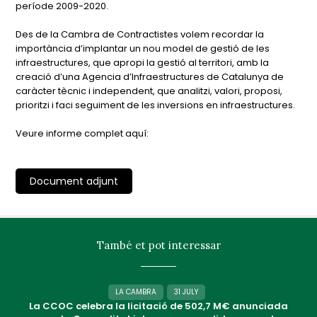
període 2009-2020.
Des de la Cambra de Contractistes volem recordar la
importància d’implantar un nou model de gestió de les
infraestructures, que apropi la gestió al territori, amb la
creació d’una Agencia d’Infraestructures de Catalunya de
caràcter tècnic i independent, que analitzi, valori, proposi,
prioritzi i faci seguiment de les inversions en infraestructures.
Veure informe complet aquí:
Document adjunt
També et pot interessar
LA CAMBRA
31 JULY
La CCOC celebra la licitació de 502,7 M€ anunciada