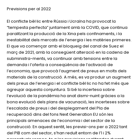
Previsions per al 2022
El conflicte bèl·lic entre Rússia i Ucraïna ha provocat la
“tempesta perfecta” juntament amb la COVID, que continua
paralitzant la producció de la Xina pels confinaments, i la
inestabilitat dels mercats de l’energia i les matèries primeres.
El que va començar amb el bloqueig del canal de Suez el
març de 2021, amb la consegüent alteració en la cadena de
subministra-ments, va continuar amb tensions entre la
demanda i l’oferta a conseqüència de l’activació de
l’economia, que provocà l’augment de preus en molts dels
materials de la construcció. A més, es va produir un augment
dels preus de l’energia i el conflicte bèl·lic no ha fet més que
agreujar aquesta conjuntura. Si bé la incertesa sobre
l’evolució de la pandèmia ha anat dismi-nuint gràcies a la
bona evolució dels plans de vacunació, les incerteses sobre
l’escalada de preus i del desplegament del Pla de
recuperació dins del fons Next Generation EU són les
principals amenaces de l’economia i del sector de la
construcció. En aquest sentit, les previsi-ons per a 2022 tant
del PIB com del sector, s’han reduït entorn de l’1 i 2%