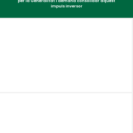
per la Generalitat i demana consolidar aquest
impuls inversor