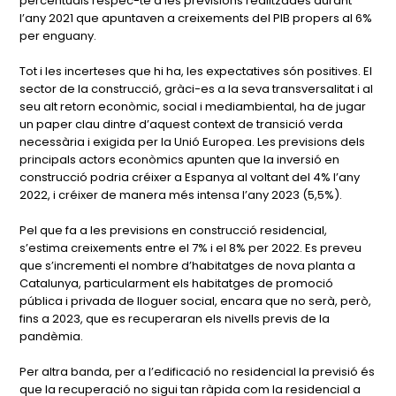
percentuals respec-te a les previsions realitzades durant
l’any 2021 que apuntaven a creixements del PIB propers al 6%
per enguany.
Tot i les incerteses que hi ha, les expectatives són positives. El
sector de la construcció, gràci-es a la seva transversalitat i al
seu alt retorn econòmic, social i mediambiental, ha de jugar
un paper clau dintre d’aquest context de transició verda
necessària i exigida per la Unió Europea. Les previsions dels
principals actors econòmics apunten que la inversió en
construcció podria créixer a Espanya al voltant del 4% l’any
2022, i créixer de manera més intensa l’any 2023 (5,5%).
Pel que fa a les previsions en construcció residencial,
s’estima creixements entre el 7% i el 8% per 2022. Es preveu
que s’incrementi el nombre d’habitatges de nova planta a
Catalunya, particularment els habitatges de promoció
pública i privada de lloguer social, encara que no serà, però,
fins a 2023, que es recuperaran els nivells previs de la
pandèmia.
Per altra banda, per a l’edificació no residencial la previsió és
que la recuperació no sigui tan ràpida com la residencial a