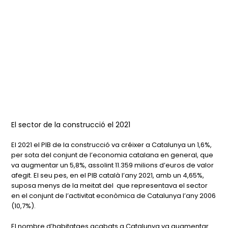
El sector de la construcció el 2021
El 2021 el PIB de la construcció va créixer a Catalunya un 1,6%,
per sota del conjunt de l’economia catalana en general, que
va augmentar un 5,8%, assolint 11.359 milions d’euros de valor
afegit. El seu pes, en el PIB català l’any 2021, amb un 4,65%,
suposa menys de la meitat del que representava el sector
en el conjunt de l’activitat econòmica de Catalunya l’any 2006
(10,7%).
El nombre d’habitatges acabats a Catalunya va augmentar