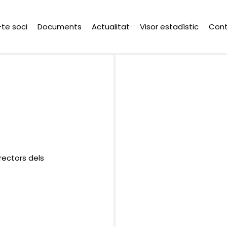
-te soci
Documents
Actualitat
Visor estadístic
Con
ectors dels