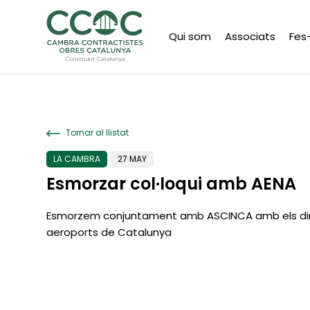
Qui som
Associats
Fes
Tornar al llistat
LA CAMBRA
27 MAY
Esmorzar col·loqui amb AENA
Esmorzem conjuntament amb ASCINCA amb els dir
aeroports de Catalunya