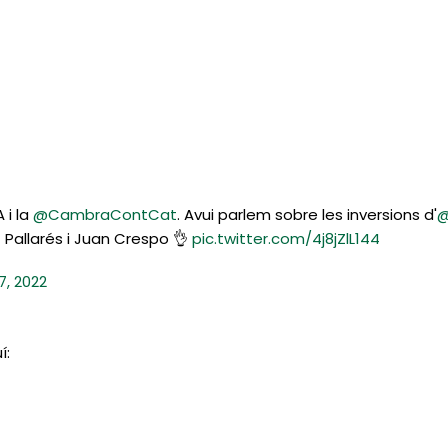
 i la
@CambraContCat
. Avui parlem sobre les inversions d'
@
t Pallarés i Juan Crespo 👌
pic.twitter.com/4j8jZlL144
7, 2022
í: