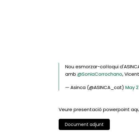
Nou esmorzar-col·loqui d'ASINCA
amb
@SoniaCorrochano
, Vicen
— Asinca (@ASINCA_cat)
May 2
Veure presentació powerpoint aqu
Document adjunt