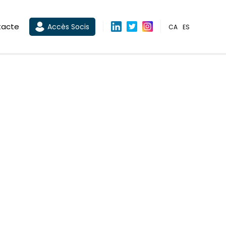
tacte
Accès Socis
CA
ES