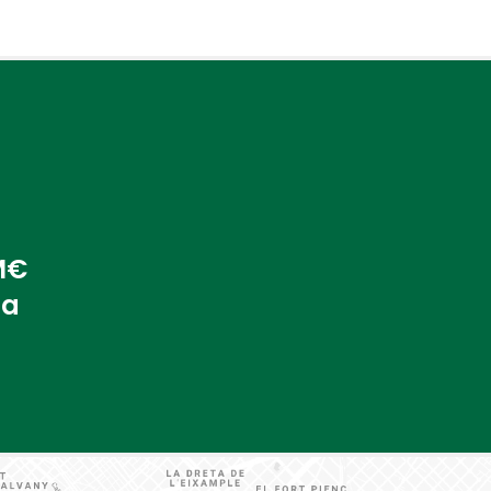
 M€
na