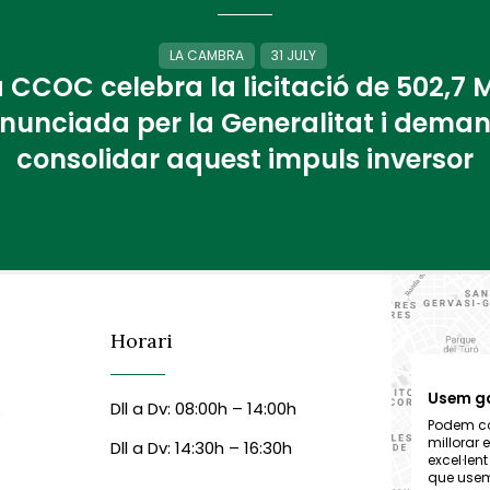
LA CAMBRA
31 JULY
 CCOC celebra la licitació de 502,7
nunciada per la Generalitat i dema
consolidar aquest impuls inversor
Horari
Usem g
Dll a Dv: 08:00h – 14:00h
6
Podem col
millorar 
Dll a Dv: 14:30h – 16:30h
excel·len
que usem,