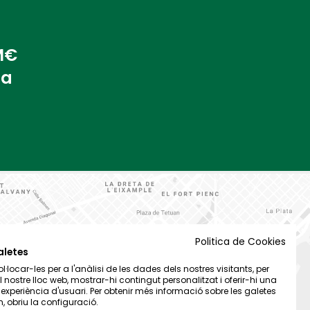
 M€
na
Politica de Cookies
aletes
·locar-les per a l'anàlisi de les dades dels nostres visitants, per
el nostre lloc web, mostrar-hi contingut personalitzat i oferir-hi una
t experiència d'usuari. Per obtenir més informació sobre les galetes
 obriu la configuració.