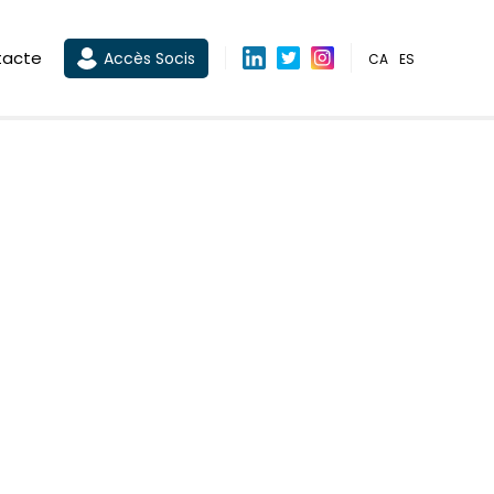
tacte
Accès Socis
CA
ES