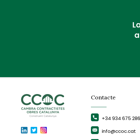
La
a
Contacte
+34 934 675 28
info@ccoc.cat