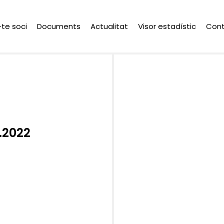
-te soci
Documents
Actualitat
Visor estadístic
Con
.2022