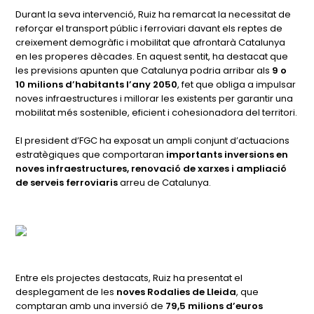
Durant la seva intervenció, Ruiz ha remarcat la necessitat de
reforçar el transport públic i ferroviari davant els reptes de
creixement demogràfic i mobilitat que afrontarà Catalunya
en les properes dècades. En aquest sentit, ha destacat que
les previsions apunten que Catalunya podria arribar als
9 o
10 milions d’habitants l’any 2050
, fet que obliga a impulsar
noves infraestructures i millorar les existents per garantir una
mobilitat més sostenible, eficient i cohesionadora del territori.
El president d’FGC ha exposat un ampli conjunt d’actuacions
estratègiques que comportaran
importants inversions en
noves infraestructures, renovació de xarxes i ampliació
de serveis ferroviaris
arreu de Catalunya.
Entre els projectes destacats, Ruiz ha presentat el
desplegament de les
noves Rodalies de Lleida
, que
comptaran amb una inversió de
79,5 milions d’euros