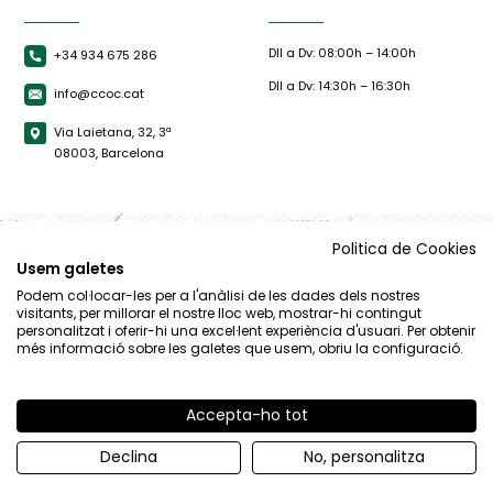
Dll a Dv: 08:00h – 14:00h
+34 934 675 286
Dll a Dv: 14:30h – 16:30h
info@ccoc.cat
Via Laietana, 32, 3ª
08003, Barcelona
Politica de Cookies
Usem galetes
Podem col·locar-les per a l'anàlisi de les dades dels nostres
visitants, per millorar el nostre lloc web, mostrar-hi contingut
personalitzat i oferir-hi una excel·lent experiència d'usuari. Per obtenir
més informació sobre les galetes que usem, obriu la configuració.
Accepta-ho tot
© CCOC |
Avís Legal
|
Política de privacitat
|
Política de cookies
Declina
No, personalitza
By 100x100.net