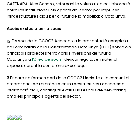
CATENARA, Alex Casero, reforçant la voluntat de col·laboració
entre les institucions i els agents del sector per impulsar
infraestructures clau per al futur de la mobilitat a Catalunya.
Accés exclusiu per a socis
📥 Ets soci de la CCOC? Accedeix a la presentació completa
de Ferrocarrils de la Generalitat de Catalunya (FGC) sobre els
principals projectes ferroviaris i inversions de futur a
Catalunya a
l’àrea de socis
i descarrega tot el material
exposat durant la conferència-col·loqui.
🔒 Encara no formes part de la CCOC? Uneix-te a la comunitat
empresarial de referència en infraestructures i accedeix a
informació clau, continguts exclusius i espais de networking
amb els principals agents del sector.