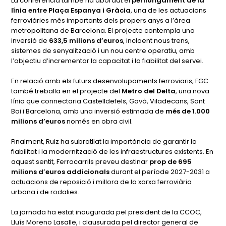
La conferència també ha abordat el
perllongament de la
línia entre Plaça Espanya i Gràcia
, una de les actuacions
ferroviàries més importants dels propers anys a l’àrea
metropolitana de Barcelona. El projecte contempla una
inversió de
633,5 milions d’euros
, incloent nous trens,
sistemes de senyalització i un nou centre operatiu, amb
l’objectiu d’incrementar la capacitat i la fiabilitat del servei.
En relació amb els futurs desenvolupaments ferroviaris, FGC
també treballa en el projecte del
Metro del Delta
, una nova
línia que connectaria Castelldefels, Gavà, Viladecans, Sant
Boi i Barcelona, amb una inversió estimada de
més de 1.000
milions d’euros
només en obra civil.
Finalment, Ruiz ha subratllat la importància de garantir la
fiabilitat i la modernització de les infraestructures existents. En
aquest sentit, Ferrocarrils preveu destinar
prop de 695
milions d’euros addicionals
durant el període 2027-2031 a
actuacions de reposició i millora de la xarxa ferroviària
urbana i de rodalies.
La jornada ha estat inaugurada pel president de la CCOC,
Lluís Moreno Lasalle, i clausurada pel director general de