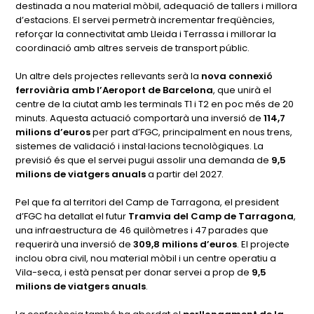
destinada a nou material mòbil, adequació de tallers i millora
d’estacions. El servei permetrà incrementar freqüències,
reforçar la connectivitat amb Lleida i Terrassa i millorar la
coordinació amb altres serveis de transport públic.
Un altre dels projectes rellevants serà la
nova connexió
ferroviària amb l’Aeroport de Barcelona
, que unirà el
centre de la ciutat amb les terminals T1 i T2 en poc més de 20
minuts. Aquesta actuació comportarà una inversió de
114,7
milions d’euros
per part d’FGC, principalment en nous trens,
sistemes de validació i instal·lacions tecnològiques. La
previsió és que el servei pugui assolir una demanda de
9,5
milions de viatgers anuals
a partir del 2027.
Pel que fa al territori del Camp de Tarragona, el president
d’FGC ha detallat el futur
Tramvia del Camp de Tarragona
,
una infraestructura de 46 quilòmetres i 47 parades que
requerirà una inversió de
309,8 milions d’euros
. El projecte
inclou obra civil, nou material mòbil i un centre operatiu a
Vila-seca, i està pensat per donar servei a prop de
9,5
milions de viatgers anuals
.