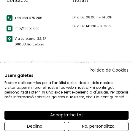
Contacte
Horari
Dll a Dv: 08:00h – 14:00h
+34 934 675 286
Dll a Dv: 14:30h – 16:30h
info@ccoc.cat
Via Laietana, 32, 3ª
08003, Barcelona
Politica de Cookies
Usem galetes
Podem col·locar-les per a l'anàlisi de les dades dels nostres
visitants, per millorar el nostre lloc web, mostrar-hi contingut
personalitzat i oferir-hi una excel·lent experiència d'usuari. Per obtenir
més informació sobre les galetes que usem, obriu la configuració.
Accepta-ho tot
© CCOC |
Avís Legal
|
Política de privacitat
|
Política de cookies
Declina
No, personalitza
By 100x100.net