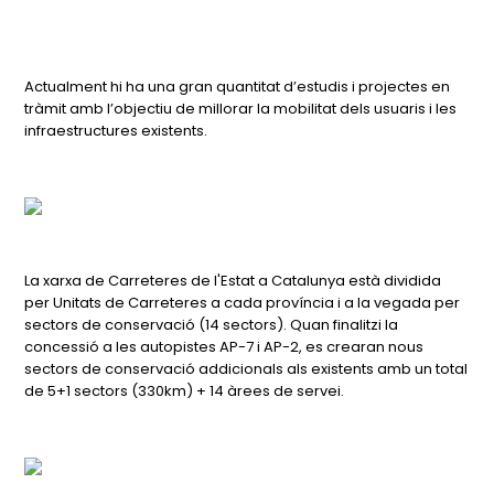
Actualment hi ha una gran quantitat d’estudis i projectes en
tràmit amb l’objectiu de millorar la mobilitat dels usuaris i les
infraestructures existents.
La xarxa de Carreteres de l'Estat a Catalunya està dividida
per Unitats de Carreteres a cada província i a la vegada per
sectors de conservació (14 sectors). Quan finalitzi la
concessió a les autopistes AP-7 i AP-2, es crearan nous
sectors de conservació addicionals als existents amb un total
de 5+1 sectors (330km) + 14 àrees de servei.