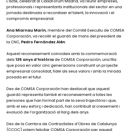
L’acte, celebrat al CaixaForum Madrid, va reunir empreses,
professionals i representants institucionals del sector en una
jornada destinada a reconèixer el talent, la innovació i el
compromís empresarial.
Ana Miarnau Marín
, membre del Comitè Executiu de COMSA
Corporación, va recollir el guardó de mans del president de
la CNC,
Pedro Fernández Alén
.
Aquest reconeixement coincideix amb la commemoració
dels
135 anys d’història
de COMSA Corporación, una fita
que posa en valor cinc generacions construint un projecte
empresarial consolidat, fidel als seus valors i amb la mirada
posada en el futur.
Des de COMSA Corporación han destacat que aquest
guardó representa també el reconeixement a totes les
persones que han format part de la seva trajectòria i que,
amb el seu esforç i dedicació, han contribuït al creixement i
evolució de l’organització al llarg dels anys.
Des de la Cambra de Contractistes d’Obres de Catalunya
(CCOC) volem felicitar COMSA Corporación per aquest