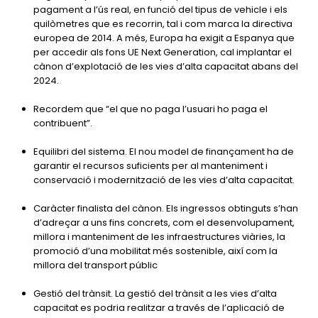
pagament a l’ús real, en funció del tipus de vehicle i els
quilòmetres que es recorrin, tal i com marca la directiva
europea de 2014. A més, Europa ha exigit a Espanya que
per accedir als fons UE Next Generation, cal implantar el
cànon d’explotació de les vies d’alta capacitat abans del
2024.
Recordem que “el que no paga l’usuari ho paga el
contribuent”.
Equilibri del sistema. El nou model de finançament ha de
garantir el recursos suficients per al manteniment i
conservació i modernització de les vies d’alta capacitat.
Caràcter finalista del cànon. Els ingressos obtinguts s’han
d’adreçar a uns fins concrets, com el desenvolupament,
millora i manteniment de les infraestructures viàries, la
promoció d’una mobilitat més sostenible, així com la
millora del transport públic
Gestió del trànsit. La gestió del trànsit a les vies d’alta
capacitat es podria realitzar a través de l’aplicació de