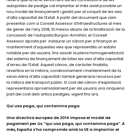
autopistes de peatge cal implantar el més aviat possible un
nou model de finançament i gestió per al conjunt de les vies
d’alta capacitat de l’Estat. A partir del document que vam
presentar com a Consell Assessor d’Infraestructures al mes
de gener de l’any 2018, 10 mesos abans de la finalització de la
concessió de l’autopista Burgos-Armiñón, el Consell
Assessor aposta per instaurar un cànon per a finançar el
manteniment d’aquestes vies que representés un estalvi
notable per als usuaris, fins assolir la plena homogeneïtzació
del sistema de finançament de totes les vies d’alta capacitat
d’arreu de l’Estat. Aquest cànon, de caràcter finalista,
revertiria en la millora, condicionament i manteniment de la
xarxa viària d’alta capacitat i també generaria recursos per
la millora del transport públic. El cost del cànon d’explotació
representaria aproximadament per als usuaris una cinquena
part del cost dels antics peatges, vigent fins ara.
Qui usa paga, qui contamina paga
Una directiva europea de 2014 imposa el model de
pagament per ús: “qui usa paga, qui contamina paga”. A
més, España s’ha compromès amb la UE a implantar el