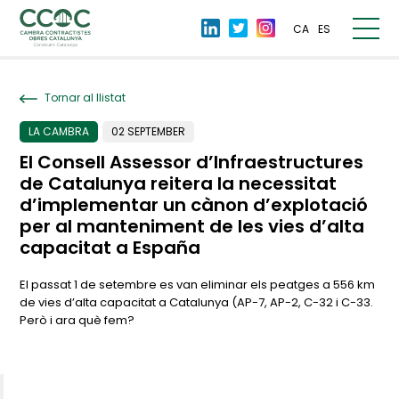
CA
ES
Tornar al llistat
LA CAMBRA
02 SEPTEMBER
El Consell Assessor d’Infraestructures
de Catalunya reitera la necessitat
d’implementar un cànon d’explotació
per al manteniment de les vies d’alta
capacitat a España
El passat 1 de setembre es van eliminar els peatges a 556 km
de vies d’alta capacitat a Catalunya (AP-7, AP-2, C-32 i C-33.
Però i ara què fem?