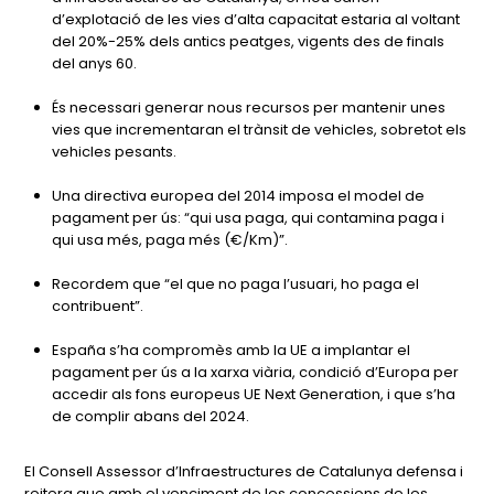
d’explotació de les vies d’alta capacitat estaria al voltant
del 20%-25% dels antics peatges, vigents des de finals
del anys 60.
És necessari generar nous recursos per mantenir unes
vies que incrementaran el trànsit de vehicles, sobretot els
vehicles pesants.
Una directiva europea del 2014 imposa el model de
pagament per ús: “qui usa paga, qui contamina paga i
qui usa més, paga més (€/Km)”.
Recordem que “el que no paga l’usuari, ho paga el
contribuent”.
España s’ha compromès amb la UE a implantar el
pagament per ús a la xarxa viària, condició d’Europa per
accedir als fons europeus UE Next Generation, i que s’ha
de complir abans del 2024.
El Consell Assessor d’Infraestructures de Catalunya defensa i
reitera que amb el venciment de les concessions de les