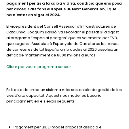
pagament per ús a la xarxa viària, condició que ens posa
per accedir als fons europeus UE Next Generation, i que
ha d’estar en vigor el 2024.
El vicepresident del Consell Assessor d’Infraestructures de
Catalunya, Joaquim Llansó, va recordar el passat 31 d’agost
al programa “especial peatges” que es va emetre per TV3,
que segons l’Associació Espanyola de Carreteres les xarxes
de carreteres de tot España amb dades al 2020 assoleix un
dèficit de manteniment de 8000 milions d’euros.
Clicar per veure programa sencer
Es tracta de crear un sistema més sostenible de gestió de les
vies d’alta capacitat. Aquest nou model es basaria,
principalment, en els eixos següents:
Pagament per ús. El model proposat associa el