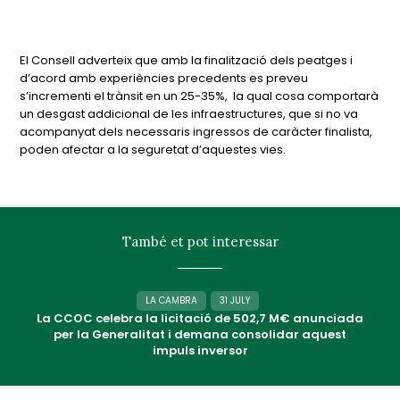
El Consell adverteix que amb la finalització dels peatges i
d’acord amb experiències precedents es preveu
s’incrementi el trànsit en un 25-35%, la qual cosa comportarà
un desgast addicional de les infraestructures, que si no va
acompanyat dels necessaris ingressos de caràcter finalista,
poden afectar a la seguretat d’aquestes vies.
També et pot interessar
LA CAMBRA
31 JULY
La CCOC celebra la licitació de 502,7 M€ anunciada
per la Generalitat i demana consolidar aquest
impuls inversor