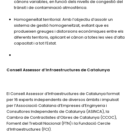
cànons variables, en funció dels nivells de congestió del
trànsit i de contaminació atmosfèrica.
Homogeneïtat territorial. Amb l’objectiu d’assolir un
sistema de gestió homogeneïtzat, evitant que es
produeixen greuges i distorsions econòmiques entre els
diferents territoris, aplicant el cànon a totes les vies d’alta
capacitat i a tot l’Estat.
Consell Assessor d’Infraestructures de Catalunya
El Consell Assessor d’Infraestructures de Catalunya format
per 16 experts independents de diversos àmbits i impulsat
per l’Associació Catalana d’Empreses d’Enginyeria i
Consultores Independents de Catalunya (ASINCA), la
Cambra de Contractistes d’Obres de Catalunya (CCOC),
Foment del Treball Nacional (FTN) i la Fundació Cercle
d’Infraestructures (FCI).