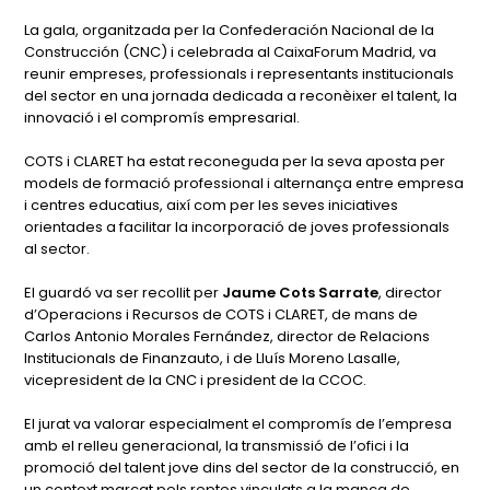
La gala, organitzada per la Confederación Nacional de la
Construcción (CNC) i celebrada al CaixaForum Madrid, va
reunir empreses, professionals i representants institucionals
del sector en una jornada dedicada a reconèixer el talent, la
innovació i el compromís empresarial.
COTS i CLARET ha estat reconeguda per la seva aposta per
models de formació professional i alternança entre empresa
i centres educatius, així com per les seves iniciatives
orientades a facilitar la incorporació de joves professionals
al sector.
El guardó va ser recollit per
Jaume Cots Sarrate
, director
d’Operacions i Recursos de COTS i CLARET, de mans de
Carlos Antonio Morales Fernández, director de Relacions
Institucionals de Finanzauto, i de Lluís Moreno Lasalle,
vicepresident de la CNC i president de la CCOC.
El jurat va valorar especialment el compromís de l’empresa
amb el relleu generacional, la transmissió de l’ofici i la
promoció del talent jove dins del sector de la construcció, en
un context marcat pels reptes vinculats a la manca de