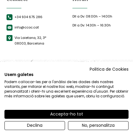
Dll a Dv: 08:00h – 14:00h
+34 934 675 286
Dll a Dv: 14:30h – 16:30h
info@ccoc.cat
Via Laietana, 32, 3ª
08003, Barcelona
Politica de Cookies
Usem galetes
Podem col·locar-les per a l'anàlisi de les dades dels nostres
visitants, per millorar el nostre lloc web, mostrar-hi contingut
personalitzat i oferir-hi una excel·lent experiència d'usuari. Per obtenir
més informació sobre les galetes que usem, obriu la configuració.
Accepta-ho tot
© CCOC |
Avís Legal
|
Política de privacitat
|
Política de cookies
Declina
No, personalitza
By 100x100.net