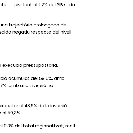
tiu equivalent al 2,2% del PIB seria
 una trajectòria prolongada de
 saldo negatiu respecte del nivell
a execució pressupostària.
cució acumulat del 59,5%, amb
8,7%, amb una inversió no
executar el 48,6% de la inversió
 el 50,3%.
al 9,3% del total regionalitzat, molt