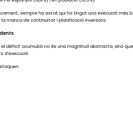
tòricament, sempre ha estat qui ha tingut una execució més b
la manca de continuïtat i planificació inversora.
ndents
l dèficit acumulat no és una magnitud abstracta, sinó que
s d’execució.
estaquen: