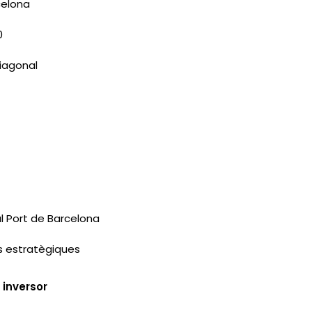
rcelona
0
Diagonal
 al Port de Barcelona
es estratègiques
 inversor