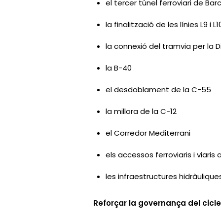
el tercer túnel ferroviari de Ba
la finalització de les línies L9 i L1
la connexió del tramvia per la 
la B-40
el desdoblament de la C-55
la millora de la C-12
el Corredor Mediterrani
els accessos ferroviaris i viaris
les infraestructures hidràuliqu
Reforçar la governança del cicle