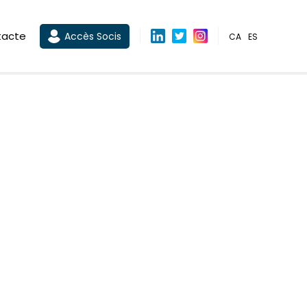
tacte
Accès Socis
CA
ES