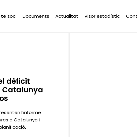
-te soci
Documents
Actualitat
Visor estadístic
Con
 dèficit
 a Catalunya
ros
resenten l’informe
ures a Catalunya i
lanificació,