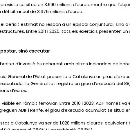
ó prevista se situa en 3.990 milions d’euros, mentre que l’objec
 dèficit anual de 3.375 milions d’euros.
 dèficit estimat no respon a un episodi conjuntural, sinó a
structures. Entre 2011 i 2025, tots els exercicis presenten un
postar, sinó executar
bretxa d’inversió és coherent amb altres indicadors de baix
tració General de l’Estat presenta a Catalunya un grau d’exe
o executada. La Generalitat registra un grau d’execució del 8
ons d’euros.
sible en l’àmbit ferroviari. Entre 2010 i 2023, ADIF només va 
reguen ADIF i Renfe, el grau d’execució acumulat se situa en
’Estat a Catalunya va ser de 1.028 milions d’euros, equivalent 
 PIB espanyol (18,8%) i en població (16,5%).