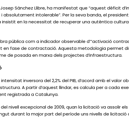
 Josep Sánchez Llibre, ha manifestat que “aquest dèficit d’i
 absolutament intolerable”. Per la seva banda, el presiden
a insistit en la necessitat de recuperar una autèntica cultura
 d’obra pública com a indicador observable d’“activació contrac
t en fase de contractació. Aquesta metodologia permet di
itme de posada en marxa dels projectes d’infraestructura.
ó
intensitat inversora del 2,2% del PIB, d’acord amb el valor o
estructura. A partir d’aquest llindar, es calcula per a cada exer
ent registrada a Catalunya.
el nivell excepcional de 2009, quan la licitació va assolir els
gut durant la major part del període uns nivells de licitació 