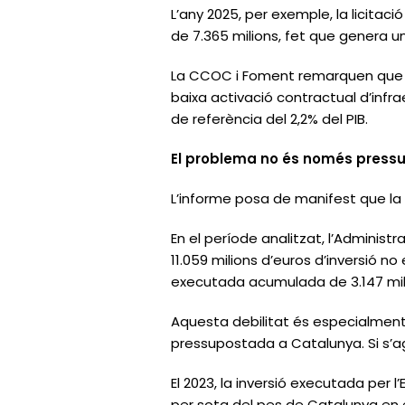
L’any 2025, per exemple, la licitaci
de 7.365 milions, fet que genera un
La CCOC i Foment remarquen que el
baixa activació contractual d’infrae
de referència del 2,2% del PIB.
El problema no és només pressu
L’informe posa de manifest que la 
En el període analitzat, l’Adminis
11.059 milions d’euros d’inversió n
executada acumulada de 3.147 mili
Aquesta debilitat és especialment vi
pressupostada a Catalunya. Si s’ag
El 2023, la inversió executada per l
per sota del pes de Catalunya en el