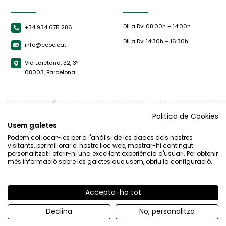
Dll a Dv: 08:00h – 14:00h
+34 934 675 286
Dll a Dv: 14:30h – 16:30h
info@ccoc.cat
Via Laietana, 32, 3ª
08003, Barcelona
Politica de Cookies
Usem galetes
Podem col·locar-les per a l'anàlisi de les dades dels nostres
visitants, per millorar el nostre lloc web, mostrar-hi contingut
personalitzat i oferir-hi una excel·lent experiència d'usuari. Per obtenir
més informació sobre les galetes que usem, obriu la configuració.
Accepta-ho tot
© CCOC |
Avís Legal
|
Política de privacitat
|
Política de cookies
Declina
No, personalitza
By 100x100.net