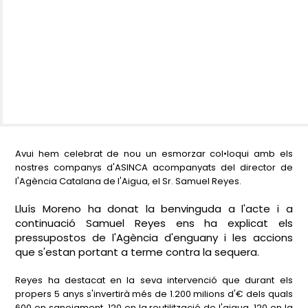
Avui hem celebrat de nou un esmorzar col•loqui amb els
nostres companys d'ASINCA acompanyats del director de
l'Agència Catalana de l'Aigua, el Sr. Samuel Reyes.
Lluís Moreno ha donat la benvinguda a l'acte i a
continuació Samuel Reyes ens ha explicat els
pressupostos de l'Agència d'enguany i les accions
que s'estan portant a terme contra la sequera.
Reyes ha destacat en la seva intervenció que durant els
propers 5 anys s'invertirà més de 1.200 milions d'€ dels quals
600 en sanejament, 120 en la reutilització de l'aigua, 120 en la