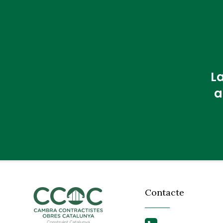
La
a
Contacte