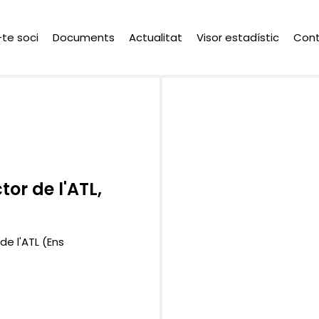
-te soci
Documents
Actualitat
Visor estadístic
Con
tor de l'ATL,
e l'ATL (Ens