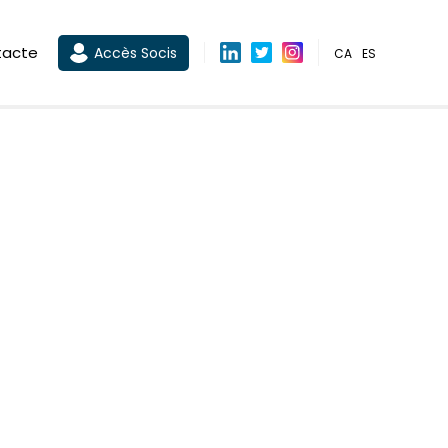
tacte
Accès Socis
CA
ES