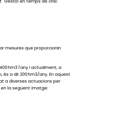
at "Gestió en temps de crisi:
tar mesures que proporcionin
00 hm3 l'any i actualment, a
, és a dir 200 hm3/any. En aquest
nat a diverses actuacions per
 en la
següent
imatge: