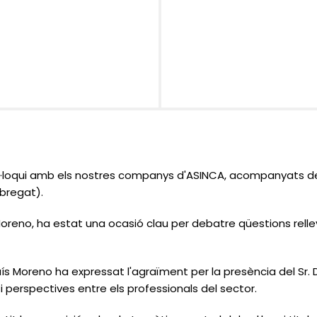
l·loqui amb els nostres companys d'ASINCA,
acompanyats d
bregat).
 Moreno, ha estat una ocasió clau per debatre qüestions rel
uís Moreno ha expressat l'agraïment per la presència del Sr. D
 i perspectives entre els professionals del sector.