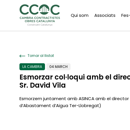
Qui som
Associats
Fes
Tornar al llistat
LA CAMBRA
04 MARCH
Esmorzar col·loqui amb el direc
Sr. David Vila
Esmorzem juntament amb ASINCA amb el director d
d’Abastament d’Aigua Ter-Llobregat)