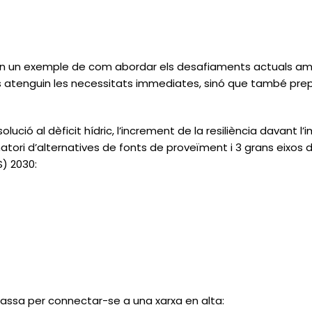
ón un exemple de com abordar els desafiaments actuals amb
 atenguin les necessitats immediates, sinó que també prepa
ció al dèficit hídric, l’increment de la resiliència davant l’i
tori d’alternatives de fonts de proveïment i 3 grans eixos d
) 2030:
passa per connectar-se a una xarxa en alta: