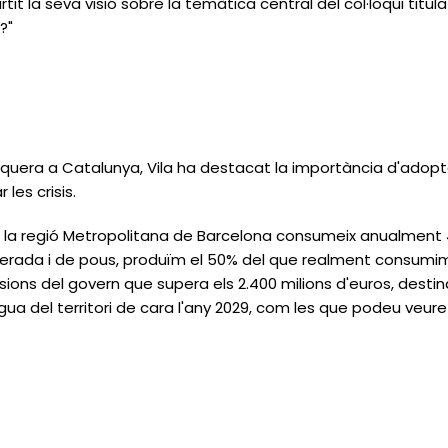
it la seva visió sobre la temàtica central del col·loqui titul
?"
quera a Catalunya, Vila ha destacat la importància d'adop
 les crisis.
la regió Metropolitana de Barcelona consumeix anualment 4
nerada i de pous, produïm el 50% del que realment consumim
rsions del govern que supera els 2.400 milions d'euros, desti
aigua del territori de cara l'any 2029, com les que podeu veure