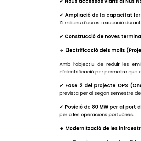
Nous accessos viaris al Nus N
✔
Ampliació de la capacitat fer
✔
12 milions d’euros i execució durant
Construcció de noves terminals
✔
Electrificació dels molls (Pro
🔹
Amb l’objectiu de reduir les em
d’electrificació per permetre que e
Fase 2 del projecte OPS (On
✔
prevista per al segon semestre del
Posició de 80 MW per al port 
✔
per a les operacions portuàries.
Modernització de les infraest
🔹