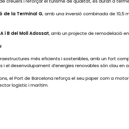
 de creuers i reforçar el turisme de qualitat, es duran a terme
ó de la Terminal G
, amb una inversió combinada de 10,5 mi
A i B del Moll Adossat
, amb un projecte de remodelació en
u
fraestructures més eficients i sostenibles, amb un fort com
olls i el desenvolupament d’energies renovables són clau en 
ons, el Port de Barcelona reforça el seu paper com a moto
ector logístic i marítim.