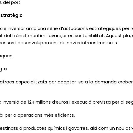
s del port.
estratègic
 cicle inversor amb una sèrie d’actuacions estratègiques per 
 del trànsit marítim i avançar en sostenibilitat. Aquest pla, 
accessos i desenvolupament de noves infraestructures.
taquen:
gia
atracs especialitzats per adaptar-se a la demanda creixen
 inversió de 124 milions d’euros i execució prevista per al se
là, per a operacions més eficients.
destinats a productes químics i gavarres, així com un nou atr