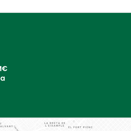
 M€
na