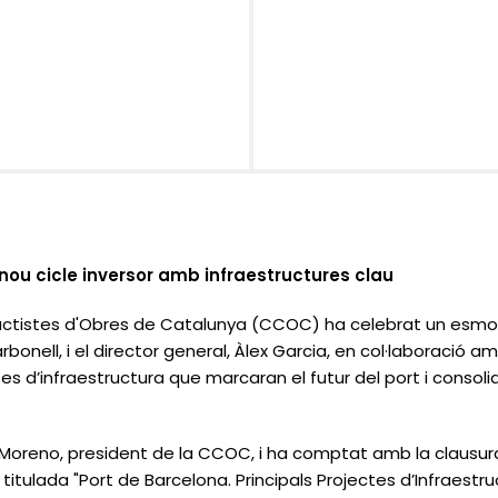
nou cicle inversor amb infraestructures clau
ctistes d'Obres de Catalunya (CCOC) ha celebrat un esmorza
bonell, i el director general, Àlex Garcia, en col·laboració 
ctes d’infraestructura que marcaran el futur del port i conso
s Moreno, president de la CCOC, i ha comptat amb la clausur
itulada "Port de Barcelona. Principals Projectes d’Infraestruc