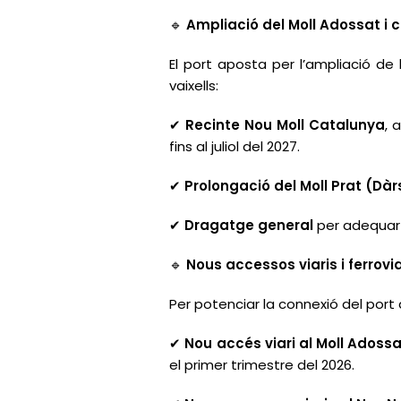
Ampliació del Moll Adossat i 
🔹
El port aposta per l’ampliació de
vaixells:
Recinte
Nou Moll Catalunya
, 
✔
fins al juliol del 2027.
Prolongació del Moll Prat
(Dàr
✔
Dragatge general
per adequar l
✔
Nous accessos viaris i ferrovia
🔹
Per potenciar la connexió del port a
Nou accés viari al Moll Adoss
✔
el primer trimestre del 2026.