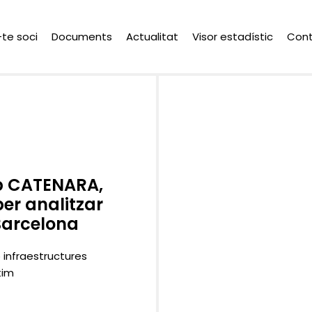
-te soci
Documents
Actualitat
Visor estadístic
Con
b CATENARA,
per analitzar
 Barcelona
b infraestructures
tim