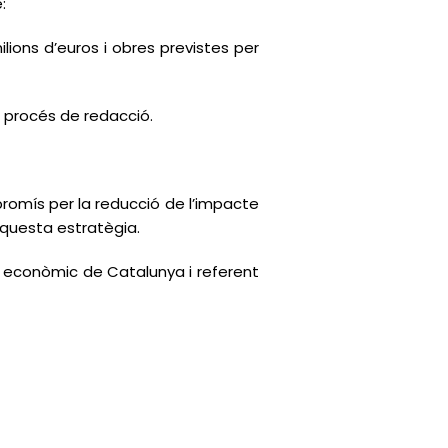
:
lions d’euros i obres previstes per
 procés de redacció.
promís per la reducció de l’impacte
aquesta estratègia.
r econòmic de Catalunya i referent