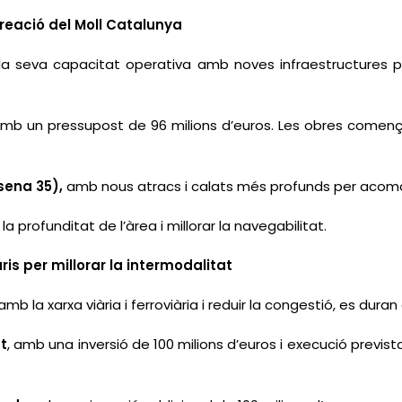
creació del Moll Catalunya
 la seva capacitat operativa amb noves infraestructures pe
amb un pressupost de 96 milions d’euros. Les obres començara
sena 35),
amb nous atracs i calats més profunds per acomod
a profunditat de l’àrea i millorar la navegabilitat.
ris per millorar la intermodalitat
mb la xarxa viària i ferroviària i reduir la congestió, es dur
at
, amb una inversió de 100 milions d’euros i execució prevista