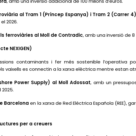
ord
, amb una inversió addicional de 100 milions d’euros.
roviària al Tram 1 (Príncep Espanya) i Tram 2 (Carrer 4)
 el 2026.
 ferroviàries al Moll de Contradic
, amb una inversió de 8 
jecte NEXIGEN)
issions contaminants i fer més sostenible l’operativa po
ls vaixells es connectin a la xarxa elèctrica mentre estan at
shore Power Supply) al Moll Adossat
, amb un pressupost
 2025.
de Barcelona
en la xarxa de Red Eléctrica Española (REE), ga
ructures per a creuers