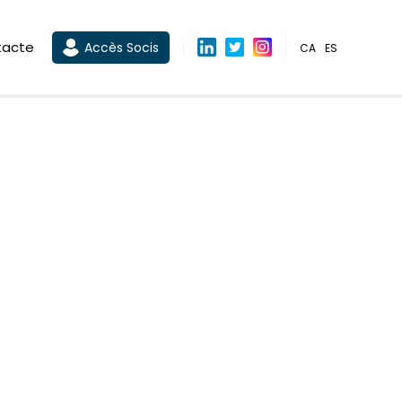
tacte
Accès Socis
CA
ES