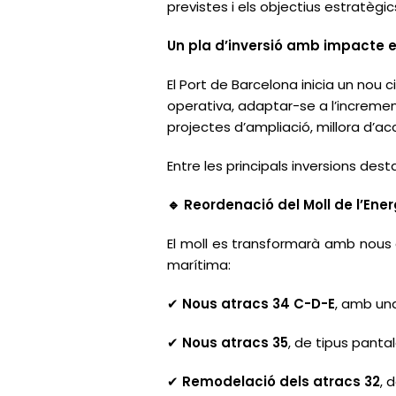
previstes i els objectius estratègic
Un pla d’inversió amb impacte 
El Port de Barcelona inicia un nou
operativa, adaptar-se a l’increment
projectes d’ampliació, millora d’
Entre les principals inversions des
Reordenació del Moll de l’Ener
🔹
El moll es transformarà amb nous 
marítima:
Nous atracs 34 C-D-E
, amb una
✔
Nous atracs 35
, de tipus panta
✔
Remodelació dels atracs 32
, 
✔