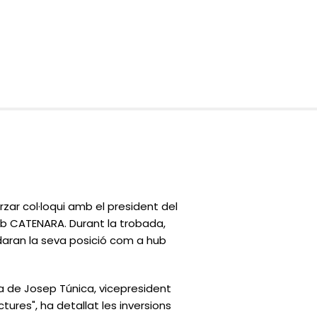
r col·loqui amb el president del
amb CATENARA. Durant la trobada,
lidaran la seva posició com a hub
a de Josep Túnica, vicepresident
tures", ha detallat les inversions