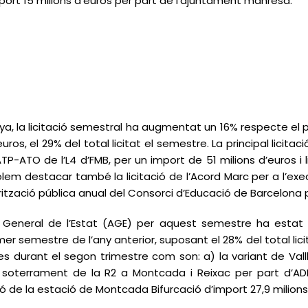
ort 15 milions d’euros per part de l’ajuntament manresà.
ya, la licitació semestral ha augmentat un 16% respecte el 
uros, el 29% del total licitat el semestre. La principal licita
P-ATO de l’L4 d’FMB, per un import de 51 milions d’euros i l
m destacar també la licitació de l’Acord Marc per a l’execu
arització pública anual del Consorci d’Educació de Barcelona 
ació General de l’Estat (AGE) per aquest semestre ha estat
er semestre de l’any anterior, suposant el 28% del total lici
es durant el segon trimestre com son: a) la variant de Vall
 soterrament de la R2 a Montcada i Reixac per part d’AD
ció de la estació de Montcada Bifurcació d’import 27,9 milio