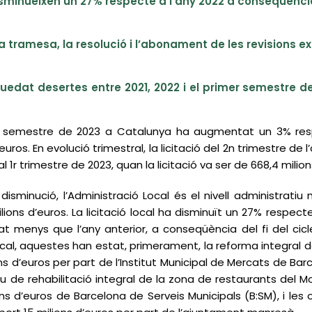
isminueixen un 27% respecte a l’any 2022 a conseqüència d
la tramesa, la resolució i l’abonament de les revisions e
uedat desertes entre 2021, 2022 i el primer semestre de
l 1r semestre de 2023 a Catalunya ha augmentat un 3% res
d’euros. En evolució trimestral, la licitació del 2n trimestre de 
r trimestre de 2023, quan la licitació va ser de 668,4 milion
 disminució, l’Administració Local és el nivell administrat
lions d’euros. La licitació local ha disminuït un 27% respecte
itat menys que l’any anterior, a conseqüència del fi del cicl
al, aquestes han estat, primerament, la reforma integral d
ons d’euros per part de l’Institut Municipal de Mercats de Ba
u de rehabilitació integral de la zona de restaurants del Mo
ns d’euros de Barcelona de Serveis Municipals (B:SM), i les 