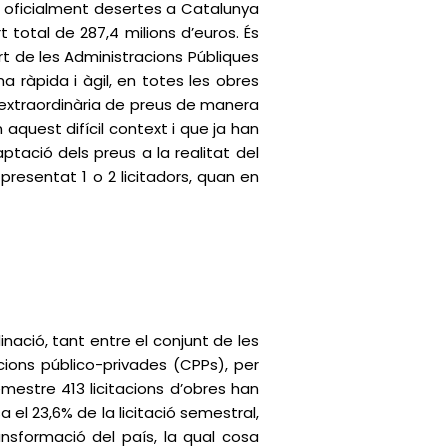
es oficialment desertes a Catalunya
 total de 287,4 milions d’euros. És
rt de les Administracions Públiques
 ràpida i àgil, en totes les obres
sió extraordinària de preus de manera
uest difícil context i que ja han
tació dels preus a la realitat del
presentat 1 o 2 licitadors, quan en
nació, tant entre el conjunt de les
cions público-privades (CPPs), per
mestre 413 licitacions d’obres han
 el 23,6% de la licitació semestral,
ansformació del país, la qual cosa