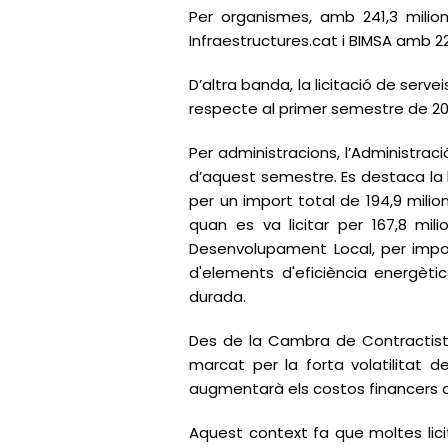
Per organismes, amb 241,3 milio
Infraestructures.cat i BIMSA amb 22
D’altra banda, la licitació de serv
respecte al primer semestre de 2
Per administracions, l’Administració 
d’aquest semestre. Es destaca la l
per un import total de 194,9 milio
quan es va licitar per 167,8 mi
Desenvolupament Local, per impor
d'elements d'eficiència energèti
durada.
Des de la Cambra de Contractiste
marcat per la forta volatilitat d
augmentarà els costos financers de
Aquest context fa que moltes lici