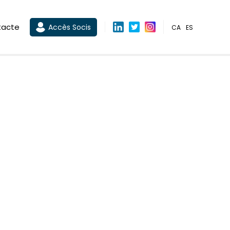
tacte
Accès Socis
CA
ES