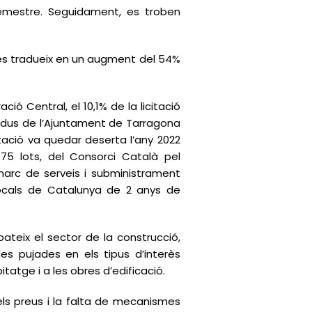
semestre. Seguidament, es troben
xò es tradueix en un augment del 54%
ació Central, el 10,1% de la licitació
esidus de l’Ajuntament de Tarragona
itació va quedar deserta l’any 2022
75 lots, del Consorci Català pel
marc de serveis i subministrament
 locals de Catalunya de 2 anys de
teix el sector de la construcció,
les pujades en els tipus d’interès
atge i a les obres d’edificació.
els preus i la falta de mecanismes