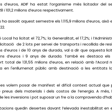
ns d’euros, ADIF ha estat l’organisme més licitador del 
8 i 101,2 milions d’euros respectivament.
eis ha assolit aquest semestre els 1.115,9 milions d’euros, ai
022.
Local ha licitat el 72,7%; la Generalitat, el 17,2%; i l’Administr
icitació de 2 lots per servei de transports i recollida de r
ns d’euros i de 10 anys de durada, val a dir que aquesta lic
lions d’euros i 9 anys de durada. També es destaca els 
t total de 131,55 milions d’euros, en relació amb l’Acord 
ca en l'enllumenat públic amb destinació a les entitats
s volem posar de manifest el difícil context actual que pa
e preus dels materials i dels costos de l’energia. A més, 
 les inversions i pot suposar un fre a la compravenda d’habit
tacions quedin desertes davant l’elevada inestabilitat en 