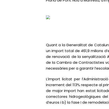
Plana de Pont Nou a Manresa, d’imp
Quant a la Generalitat de Catalun
un import total de 461,9 milions d’e
de renovació de la senyalització AT
de la Cambra de Contractistes vole
necessàries per a garantir l’escol
L’import licitat per l’Administr
increment del 113% respecte al prim
de major import han estat licitad
correctores hidrogeològiques del
d’euros i b) la fase I de remodela