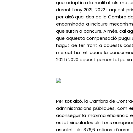
que adaptin a la realitat els mate
durant l’any 2021, 2022 i aquest p
per això que, des de la Cambra de 
encaminada a incloure mecanismes 
que surtin a concurs. A més, cal agi
que aquesta compensació pugui ar
hagut de fer front a aquests cost
mercat ha fet caure la concurrènci
2021 i 2020 aquest percentatge va 
Per tot això, la Cambra de Contrac
administracions públiques, com en
aconseguir la màxima eficiència e
estat vinculades als fons europeus 
assolint els 376,6 milions d’euro