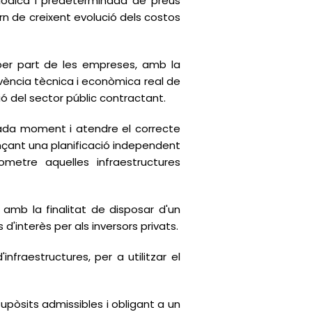
eriòdica i predeterminada de preus
orn de creixent evolució dels costos
 per part de les empreses, amb la
solvència tècnica i econòmica real de
ió del sector públic contractant.
 cada moment i atendre el correcte
nçant una planificació independent
ometre aquelles infraestructures
, amb la finalitat de disposar d'un
'interès per als inversors privats.
nfraestructures, per a utilitzar el
 supòsits admissibles i obligant a un