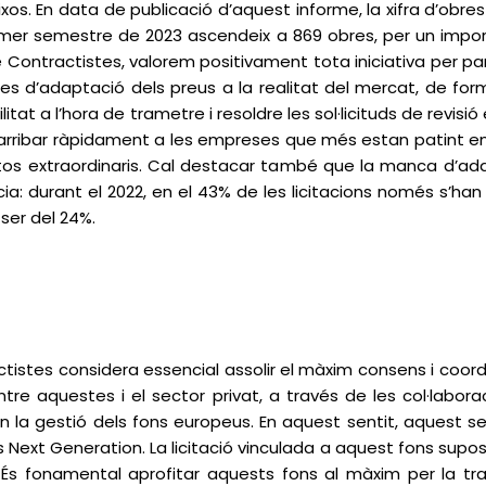
ixos. En data de publicació d’aquest informe, la xifra d’obr
rimer semestre de 2023 ascendeix a 869 obres, per un import
Contractistes, valorem positivament tota iniciativa per pa
d’adaptació dels preus a la realitat del mercat, de forma
litat a l’hora de trametre i resoldre les sol·licituds de revi
ribar ràpidament a les empreses que més estan patint en aq
os extraordinaris. Cal destacar també que la manca d’adap
a: durant el 2022, en el 43% de les licitacions només s’han 
ser del 24%.
tistes considera essencial assolir el màxim consens i coordi
tre aquestes i el sector privat, a través de les col·labora
n la gestió dels fons europeus. En aquest sentit, aquest se
Next Generation. La licitació vinculada a aquest fons suposa
s. És fonamental aprofitar aquests fons al màxim per la tr