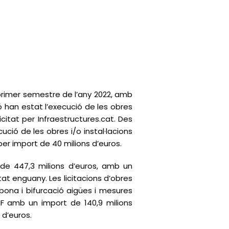
primer semestre de l’any 2022, amb
ció han estat l’execució de les obres
icitat per Infraestructures.cat. Des
ció de les obres i/o instal·lacions
per import de 40 milions d’euros.
 de 447,3 milions d’euros, amb un
tat enguany. Les licitacions d’obres
bona i bifurcació aigües i mesures
IF amb un import de 140,9 milions
ns d’euros.