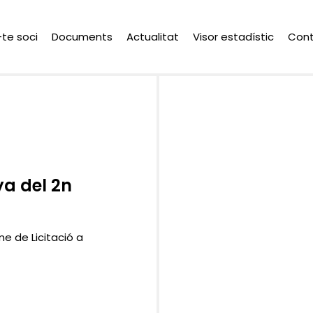
-te soci
Documents
Actualitat
Visor estadístic
Con
ya del 2n
e de Licitació a