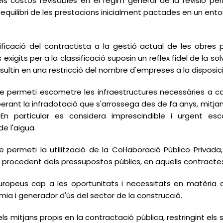
els costos revisables en el règim general de la revisió p
l'equilibri de les prestacions inicialment pactades en un ent
ficació del contractista a la gestió actual de les obres
ons exigits per a la classificació suposin un reflex fidel de la 
sultin en una restricció del nombre d'empreses a la disposic
 que permeti escometre les infraestructures necessàries a
erant la infradotació que s'arrossega des de fa anys, mitja
 En particular es considera imprescindible i urgent esc
de l'aigua.
e permeti la utilització de la Col·laboració Público Privada
procedent dels pressupostos públics, en aquells contractes d
uropeus cap a les oportunitats i necessitats en matèria d'i
ia i generador d'ús del sector de la construcció.
dels mitjans propis en la contractació pública, restringint els