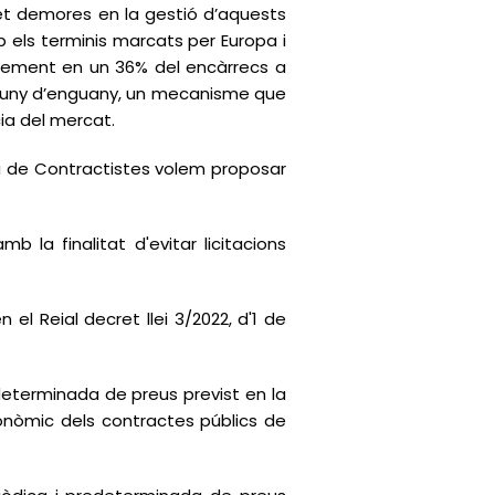
et demores en la gestió d’aquests
 els terminis marcats per Europa i
ixement en un 36% del encàrrecs a
 i juny d’enguany, un mecanisme que
ia del mercat.
bra de Contractistes volem proposar
 la finalitat d'evitar licitacions
 el Reial decret llei 3/2022, d'1 de
edeterminada de preus previst en la
 econòmic dels contractes públics de