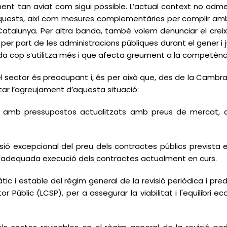
nt tan aviat com sigui possible. L’actual context no adm
aquests, així com mesures complementàries per complir amb
Catalunya. Per altra banda, també volem denunciar el cre
at per part de les administracions públiques durant el gener
ada cop s’utilitza més i que afecta greument a la competènc
 del sector és preocupant i, és per això que, des de la Cam
tar l’agreujament d’aquesta situació:
cs amb pressupostos actualitzats amb preus de mercat, amb
isió excepcional del preu dels contractes públics prevista en
r l'adequada execució dels contractes actualment en curs.
ic i estable del règim general de la revisió periòdica i pr
r Públic (LCSP), per a assegurar la viabilitat i l'equilibri