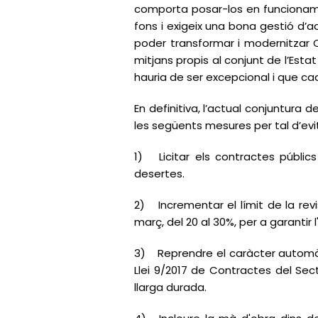
comporta posar-los en funcioname
fons i exigeix una bona gestió d’
poder transformar i modernitzar 
mitjans propis al conjunt de l’Est
hauria de ser excepcional i que c
En definitiva, l’actual conjuntura
les següents mesures per tal d’evi
1)
Licitar els contractes públi
desertes.
2)
Incrementar el límit de la rev
març, del 20 al 30%, per a garanti
3)
Reprendre el caràcter automàt
Llei 9/2017 de Contractes del Secto
llarga durada.