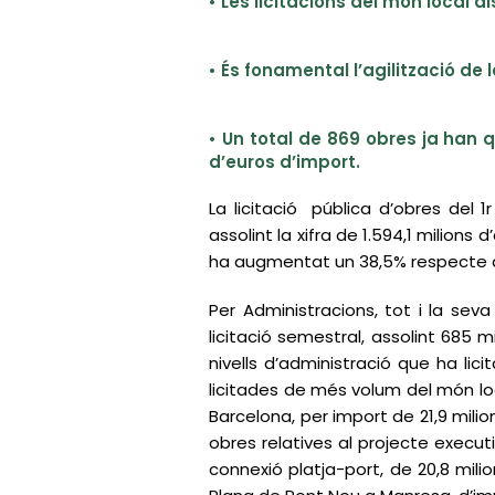
• Les licitacions del món local d
• És fonamental l’agilització de 
• Un total de 869 obres ja han q
d’euros d’import.
La licitació pública d’obres de
assolint la xifra de 1.594,1 milions 
ha augmentat un 38,5% respecte al 1
Per Administracions, tot i la seva
licitació semestral, assolint 685 mi
nivells d’administració que ha lic
licitades de més volum del món loc
Barcelona, per import de 21,9 mili
obres relatives al projecte executi
connexió platja-port, de 20,8 milio