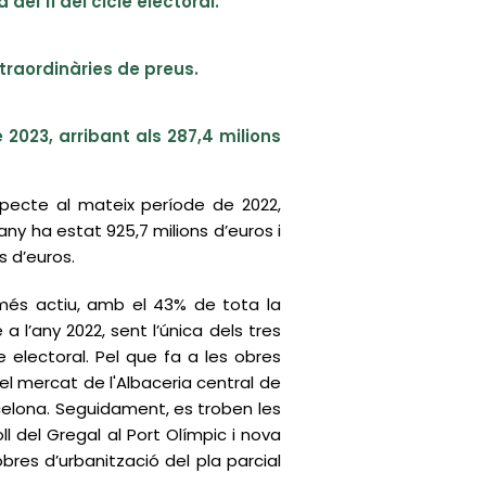
el fi del cicle electoral.
xtraordinàries de preus.
 2023, arribant als 287,4 milions
pecte al mateix període de 2022,
l’any ha estat 925,7 milions d’euros i
s d’euros.
iu més actiu, amb el 43% de tota la
 a l’any 2022, sent l’única dels tres
e electoral. Pel que fa a les obres
el mercat de l'Albaceria central de
rcelona. Seguidament, es troben les
ll del Gregal al Port Olímpic i nova
obres d’urbanització del pla parcial