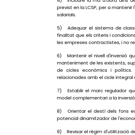
4)
Incloure la mà d'obra dins d
previst en la LCSP, per a mantenir 
salarials.
5)
Adequar el sistema de classi
finalitat que els criteris i condici
les empreses contractistes, i no re
6)
Mantenir el nivell d'inversió
manteniment de les existents, sup
de cicles econòmics i polítics.
relacionades amb el cicle integral 
7)
Establir el marc regulador qu
model complementari a la inversió 
8)
Orientar el destí dels fons e
potencial dinamitzador de l'econom
9)
Revisar el règim d'utilització 