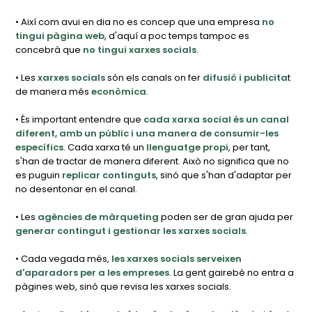
• Així com avui en dia no es concep que una empresa
no
tingui pàgina web
, d'aquí a poc temps tampoc es
concebrà que
no tingui xarxes socials
.
• Les
xarxes socials
són els canals on fer
difusió i publicita
t
de manera més
econòmica
.
• És important entendre que
cada xarxa social és un canal
diferent, amb un públic i una manera de consumir-les
específics
. Cada xarxa té un
llenguatge propi
, per tant,
s'han de tractar de manera diferent. Això no significa que no
es puguin
replicar continguts
, sinó que s'han d'adaptar per
no desentonar en el canal.
• Les
agències de màrqueting
poden ser de gran ajuda per
generar contingut i gestionar les xarxes socials
.
• Cada vegada més,
les xarxes socials serveixen
d'aparadors per a les empreses
. La gent gairebé no entra a
pàgines web, sinó que revisa les xarxes socials.