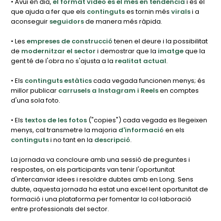
• Avui en dia,
el format vídeo és el més en tendència
i és el
que ajuda a fer que els
continguts
es tornin més
virals
i a
aconseguir
seguidors
de manera més ràpida.
• Les
empreses de construcció
tenen el deure i la possibilitat
de
modernitzar el sector
i demostrar que la
imatge
que la
gent té de l'obra no s'ajusta a la
realitat actual
.
• Els
continguts estàtics
cada vegada funcionen menys; és
millor publicar
carrusels a Instagram i Reels
en comptes
d'una sola foto.
• Els
textos de les fotos
("copies") cada vegada es llegeixen
menys, cal transmetre la majoria
d'informació
en els
continguts
i no tant en la
descripció
.
La jornada va concloure amb una sessió de preguntes i
respostes, on els participants van tenir l'oportunitat
d'intercanviar idees i resoldre dubtes amb en Long. Sens
dubte, aquesta jornada ha estat una excel·lent oportunitat de
formació i una plataforma per fomentar la col·laboració
entre professionals del sector.