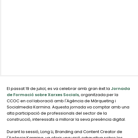
El passat 19 de juliol, es va celebrar amb gran èxit la
Jornada
de Formació sobre Xarxes Socials
, organitzada per la
CCOC en col·laboració amb l'Agència de Màrqueting i
Socialmedia Karmina. Aquesta jornada va comptar amb una
alta participació de professionals del sector de la
construcció, interessats a millorar la seva presència digital.
Durant la sessió, Long Li, Branding and Content Creator de
l'Agència Karmina, va oferir una visió exhaustiva sobre les