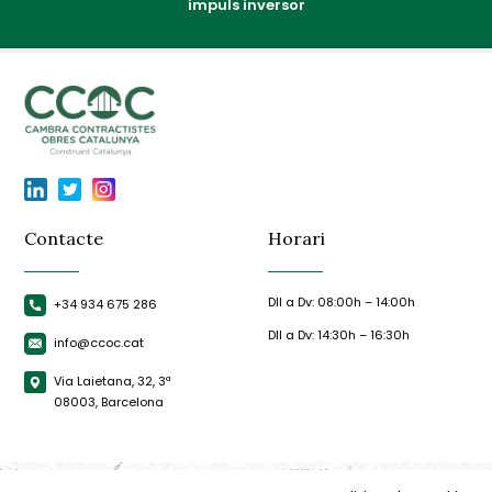
impuls inversor
Contacte
Horari
Dll a Dv: 08:00h – 14:00h
+34 934 675 286
Dll a Dv: 14:30h – 16:30h
info@ccoc.cat
Via Laietana, 32, 3ª
08003, Barcelona