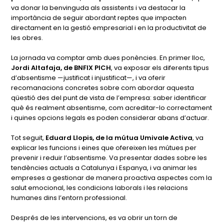
va donar la benvinguda als assistents i va destacar la
importància de seguir abordant reptes que impacten
directament en la gestió empresarial i en la productivitat de
les obres.
La jornada va comptar amb dues ponències. En primer lloc,
Jordi Altafaja, de BNFIX PICH
, va exposar els diferents tipus
d’absentisme —justificat i injustificat—, i va oferir
recomanacions concretes sobre com abordar aquesta
qüestió des del punt de vista de l’empresa: saber identificar
què és realment absentisme, com acreditar-lo correctament
i quines opcions legals es poden considerar abans d’actuar.
Tot seguit,
Eduard Llopis, de la mútua Umivale Activa
, va
explicar les funcions i eines que ofereixen les mútues per
prevenir i reduir l’absentisme. Va presentar dades sobre les
tendències actuals a Catalunya i Espanya, i va animar les
empreses a gestionar de manera proactiva aspectes com la
salut emocional, les condicions laborals i les relacions
humanes dins l’entorn professional.
Després de les intervencions, es va obrir un torn de