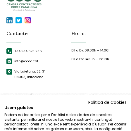
Contacte
Horari
Dll a Dv: 08:00h – 14:00h
+34 934 675 286
Dll a Dv: 14:30h – 16:30h
info@ccoc.cat
Via Laietana, 32, 3ª
08003, Barcelona
Politica de Cookies
Usem galetes
Podem col·locar-les per a l'anàlisi de les dades dels nostres
visitants, per millorar el nostre lloc web, mostrar-hi contingut
personalitzat i oferir-hi una excel·lent experiència d'usuari. Per obtenir
més informació sobre les galetes que usem, obriu la configuració.