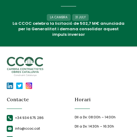
LA CAMBRA
31 JULY
La CCOC celebra la licitació de 502,7 M€ anunciada
per la Generalitat i demana consolidar aquest
impuls inversor
Contacte
Horari
Dll a Dv: 08:00h – 14:00h
+34 934 675 286
Dll a Dv: 14:30h – 16:30h
info@ccoc.cat