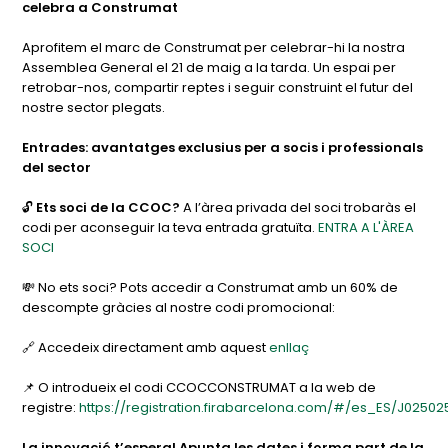
celebra a Construmat
Aprofitem el marc de Construmat per celebrar-hi la nostra
Assemblea General el 21 de maig a la tarda. Un espai per
retrobar-nos, compartir reptes i seguir construint el futur del
nostre sector plegats.
Entrades: avantatges exclusius per a socis i professionals
del sector
🔓
Ets soci de la CCOC?
A l’àrea privada del soci trobaràs el
codi per aconseguir la teva entrada gratuïta.
ENTRA A L'ÀREA
SOCI
💸 No ets soci? Pots accedir a Construmat amb un 60% de
descompte gràcies al nostre codi promocional:
🔗 Accedeix directament amb aquest
enllaç
📌 O introdueix el codi CCOCCONSTRUMAT a la web de
registre:
https://registration.firabarcelona.com/#/es_ES/J0250
La innovació t’espera! Apunta les dates i forma part de la