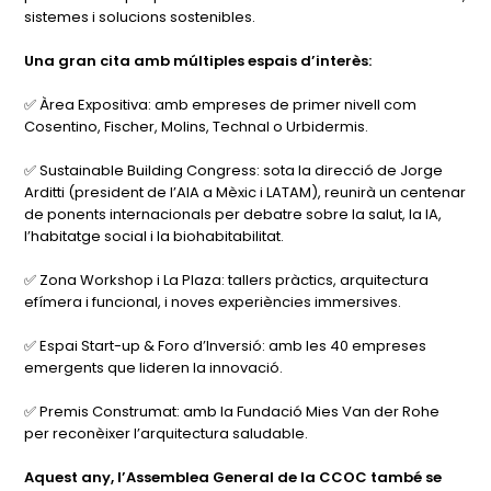
sistemes i solucions sostenibles.
Una gran cita amb múltiples espais d’interès:
✅ Àrea Expositiva: amb empreses de primer nivell com
Cosentino, Fischer, Molins, Technal o Urbidermis.
✅ Sustainable Building Congress: sota la direcció de Jorge
Arditti (president de l’AIA a Mèxic i LATAM), reunirà un centenar
de ponents internacionals per debatre sobre la salut, la IA,
l’habitatge social i la biohabitabilitat.
✅ Zona Workshop i La Plaza: tallers pràctics, arquitectura
efímera i funcional, i noves experiències immersives.
✅ Espai Start-up & Foro d’Inversió: amb les 40 empreses
emergents que lideren la innovació.
✅ Premis Construmat: amb la Fundació Mies Van der Rohe
per reconèixer l’arquitectura saludable.
Aquest any, l’Assemblea General de la CCOC també se