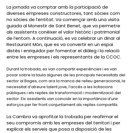
La jornada va comptar amb la participació de
diverses empreses constructores, tant sòcies com
no sòcies de l’entitat. Va començar amb una visita
guiada al Monestir de Sant Benet, que va permetre
als assistents conèixer el valor històric i patrimonial
de l’entorn. A continuació, es va celebrar un dinar al
Restaurant Món, que es va convertir en un espai
distès i enriquidor per fomentar el diàleg i la relació
entre les empreses i els representants de la CCOC.
Durant la trobada, es van compartir experiències i es van
posar sobre la taula algunes de les principals necessitats del
sector al Bages, com ara la manca de relleu generacional, la
necessitat d’atreure talent jove, l’accés a les licitacions
públiques i els reptes de transformació i modernització del
sector. Els assistents van coincidir en la importància d’unir
esforços per fer front conjuntament als reptes compartits.
La Cambra va aprofitar la trobada per reafirmar el
seu compromís amb les empreses del territori i per
explicar els serveis que posa a disposició de les