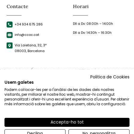
Contacte
Horari
Dll a Dv: 08:00h – 14:00h
+34 934 675 286
Dll a Dv: 14:30h – 16:30h
info@ccoc.cat
Via Laietana, 32, 3ª
08003, Barcelona
Politica de Cookies
Usem galetes
Podem col·locar-les per a l'anàlisi de les dades dels nostres
visitants, per millorar el nostre lloc web, mostrar-hi contingut
personalitzat i oferir-hi una excel·lent experiència d'usuari. Per obtenir
més informació sobre les galetes que usem, obriu la configuració.
Accepta-ho tot
© CCOC |
Avís Legal
|
Política de privacitat
|
Política de cookies
Declina
No, personalitza