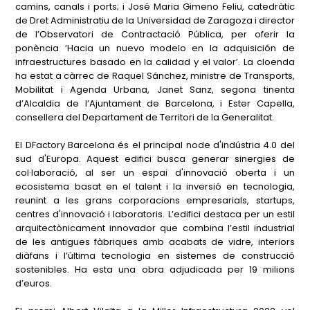
camins, canals i ports; i José Maria Gimeno Feliu, catedràtic
de Dret Administratiu de la Universidad de Zaragoza i director
de l’Observatori de Contractació Pública, per oferir la
ponència ‘Hacia un nuevo modelo en la adquisición de
infraestructures basado en la calidad y el valor’. La cloenda
ha estat a càrrec de Raquel Sánchez, ministre de Transports,
Mobilitat i Agenda Urbana, Janet Sanz, segona tinenta
d’Alcaldia de l’Ajuntament de Barcelona, i Ester Capella,
consellera del Departament de Territori de la Generalitat.
El DFactory Barcelona és el principal node d'indústria 4.0 del
sud d'Europa. Aquest edifici busca generar sinergies de
col·laboració, al ser un espai d'innovació oberta i un
ecosistema basat en el talent i la inversió en tecnologia,
reunint a les grans corporacions empresarials, startups,
centres d'innovació i laboratoris. L’edifici destaca per un estil
arquitectònicament innovador que combina l’estil industrial
de les antigues fàbriques amb acabats de vidre, interiors
diàfans i l’última tecnologia en sistemes de construcció
sostenibles. Ha esta una obra adjudicada per 19 milions
d’euros.