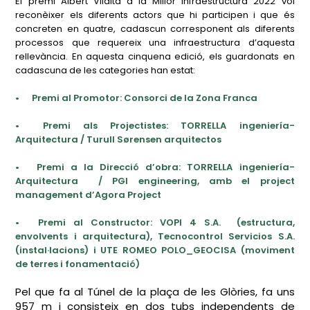
El premi Albert Vilalta a la Millor Infraestructura 2022 vol
reconèixer els diferents actors que hi participen i que és
concreten en quatre, cadascun corresponent als diferents
processos que requereix una infraestructura d’aquesta
rellevància. En aquesta cinquena edició, els guardonats en
cadascuna de les categories han estat:
•
Premi al Promotor: Consorci de la Zona Franca
•
Premi als Projectistes:
TORRELLA ingeniería-
Arquitectura / Turull Sørensen arquitectos
•
Premi a la Direcció d’obra:
TORRELLA ingeniería-
Arquitectura / PGI engineering, amb el project
management d’Agora Project
•
Premi al Constructor: VOPI 4 S.A. (estructura,
envolvents i arquitectura), Tecnocontrol Servicios S.A.
(instal·lacions) i UTE ROMEO POLO_GEOCISA (moviment
de terres i fonamentació)
Pel que fa al Túnel de la plaça de les Glòries, fa uns
957 m i consisteix en dos tubs independents de