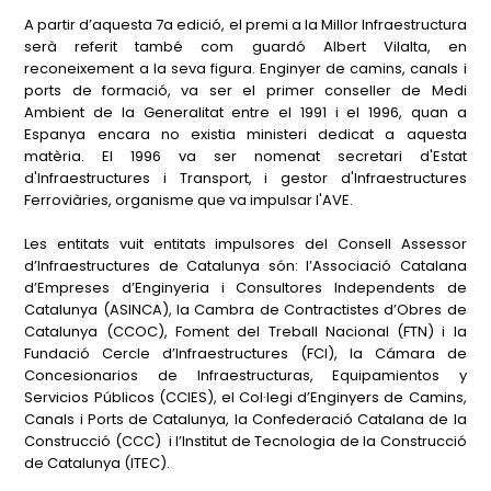
A partir d’aquesta 7a edició, el premi a la Millor Infraestructura
serà referit també com guardó Albert Vilalta, en
reconeixement a la seva figura. Enginyer de camins, canals i
ports de formació, va ser el primer conseller de Medi
Ambient de la Generalitat entre el 1991 i el 1996, quan a
Espanya encara no existia ministeri dedicat a aquesta
matèria. El 1996 va ser nomenat secretari d'Estat
d'Infraestructures i Transport, i gestor d'Infraestructures
Ferroviàries, organisme que va impulsar l'AVE.
Les entitats vuit entitats impulsores del Consell Assessor
d’Infraestructures de Catalunya són: l’Associació Catalana
d’Empreses d’Enginyeria i Consultores Independents de
Catalunya (ASINCA), la Cambra de Contractistes d’Obres de
Catalunya (CCOC), Foment del Treball Nacional (FTN) i la
Fundació Cercle d’Infraestructures (FCI), la Cámara de
Concesionarios de Infraestructuras, Equipamientos y
Servicios Públicos (CCIES), el Col·legi d’Enginyers de Camins,
Canals i Ports de Catalunya, la Confederació Catalana de la
Construcció (CCC) i l’Institut de Tecnologia de la Construcció
de Catalunya (ITEC).