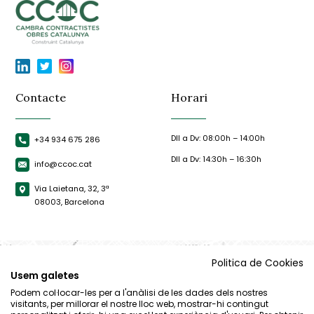
Contacte
Horari
Dll a Dv: 08:00h – 14:00h
+34 934 675 286
Dll a Dv: 14:30h – 16:30h
info@ccoc.cat
Via Laietana, 32, 3ª
08003, Barcelona
Politica de Cookies
Usem galetes
Podem col·locar-les per a l'anàlisi de les dades dels nostres
visitants, per millorar el nostre lloc web, mostrar-hi contingut