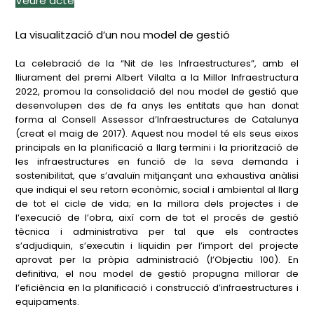
Veure acte
La visualització d’un nou model de gestió
La celebració de la “Nit de les Infraestructures”, amb el
lliurament del premi Albert Vilalta a la Millor Infraestructura
2022, promou la consolidació del nou model de gestió que
desenvolupen des de fa anys les entitats que han donat
forma al Consell Assessor d’Infraestructures de Catalunya
(creat el maig de 2017). Aquest nou model té els seus eixos
principals en la planificació a llarg termini i la priorització de
les infraestructures en funció de la seva demanda i
sostenibilitat, que s’avaluïn mitjançant una exhaustiva anàlisi
que indiqui el seu retorn econòmic, social i ambiental al llarg
de tot el cicle de vida; en la millora dels projectes i de
l’execució de l’obra, així com de tot el procés de gestió
tècnica i administrativa per tal que els contractes
s’adjudiquin, s’executin i liquidin per l’import del projecte
aprovat per la pròpia administració (l’Objectiu 100). En
definitiva, el nou model de gestió propugna millorar de
l’eficiència en la planificació i construcció d’infraestructures i
equipaments.