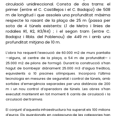
circulació unidireccional. Consta de dos trams: el
primer (entre el C. Castillejos i el C. Badajoz) de 508
m de longitud i que assoleix una profunditat màxima
respecte la rasant de la plaça de 25 m (passa per
sota de 4 túnels existents: L1 de Metro i línies de
rodalies R1, R2, R3/R4) ; i el segon tram (entre C.
Badajoz i Rbla. del Poblenou) de 449 m i amb una
profunditat mitjana de 10 m.
L’obra ha requerit l’execució de 60.000 m2 de murs pantalla
—alguns, al centre de la plaça, a 54 m de profunditat— i
25.000 m2 de pilons de formigó. Durant la construcció s’han
hagut de bombejar diàriament 25.000 m3 d’aigua freàtica,
equivalents a 10 piscines olímpiques. Incorpora l’última
tecnologia en mesures de seguretat i control de túnels, amb
sortides d’emergència separades per una distància de 200
m i un nou control d’operadors de túnels. Les obres s’han
executat mantenint en tot moment 6 carrils de circulació i la
circulació del tramvia.
El conjunt d’aquesta infraestructura ha superat els 100 milions
d’euros. Els guardonats en cadascuna de les categories han