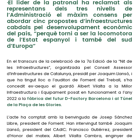
·El líder de la patronal ha reclamat als
representans dels tres nivells de
l’Administració el màxim consens per
abordar cinc propostes d’infraestructures
cabdals pel desenvolupament econòmic
del país, “perquè torni a ser la locomotora
de l’Estat espanyol i també del sud
d’Europa”
En el transcurs de la celebració de la 7a Edició de la “Nit de
les Infraestructures”, organitzada pel Consell Assessor
d’Infraestructures de Catalunya, presidit per Joaquim Llansó, i
que ha tingut lloc a l’auditori de Foment del Treball, s’ha
concedit ex-aequo el guardó Albert Vilalta a la Millor
Infraestructura i Equipament posat en funcionament a l’any
2022 a la
fàbrica del futur D-Factory Barcelona i al Túnel
de la Plaça de les Glories.
L’acte ha comptat amb la benvinguda de Josep Sánchez
Llibre, president de Foment. Han intervingut també Joaquim
Llansó, president del CAdIC; Francisco Gutiérrez, president
d’Honor del mateix; Albert Vilalta Cambra, enginyer de