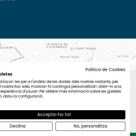
Politica de Cookies
aletes
·locar-les per a l'anàlisi de les dades dels nostres visitants, per
el nostre lloc web, mostrar-hi contingut personalitzat i oferir-hi una
t experiència d'usuari. Per obtenir més informació sobre les galetes
 obriu la configuració.
Accepta-ho tot
Declina
No, personalitza