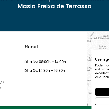
Masia Freixa de Terrassa
Horari
Usem g
Dll a Dv: 08:00h – 14:00h
6
Podem col
millorar 
Dll a Dv: 14:30h – 16:30h
excel·len
que usem,
 3ª
a