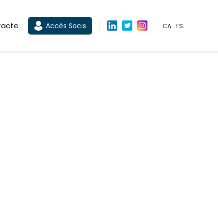
tacte
Accès Socis
CA
ES