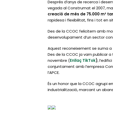
Després d’anys de recerca i dese
vegada al Construmat el 2007, marca
creació de més de 75.000 m² ta
rapidesa i flexibilitat, fins i tot e
Des de la CCOC felicitem amb molt
desenvolupament d’un sector const
Aquest reconeixement se suma a d
Des de la CCOC ja vam publicar a 
novembre (
Enllaç TikTok
)
, l’edif
conjuntament amb l’empresa Const
l’APCE.
És un honor que la CCOC agrupi emp
industrialització, marcant un abans