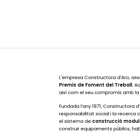
L'empresa Constructora d’Aro, ass
Premis de Foment del Treball
. A
així com el seu compromís amb la so
Fundada l’any 1971, Constructora d
responsabilitat social i la recerc
el sistema de
construcció modula
construir equipaments públics, habi