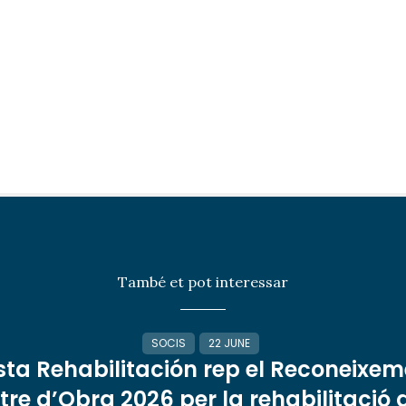
També et pot interessar
SOCIS
22 JUNE
sta Rehabilitación rep el Reconeixem
re d’Obra 2026 per la rehabilitació 