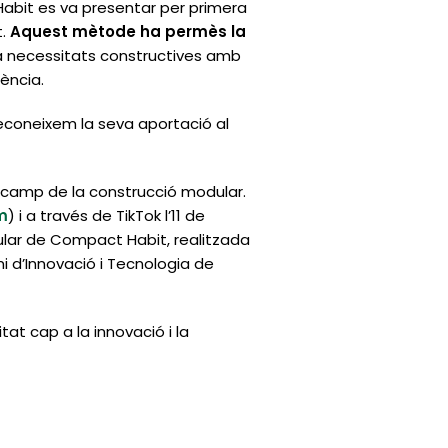
abit es va presentar per primera
t.
Aquest mètode ha permès la
a necessitats constructives amb
gència.
econeixem la seva aportació al
 camp de la construcció modular.
m
) i a través de TikTok l’11 de
dular de Compact Habit, realitzada
d’Innovació i Tecnologia de
at cap a la innovació i la