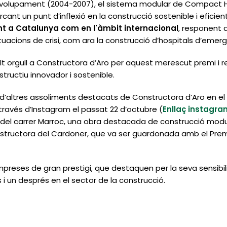
nvolupament (2004-2007), el sistema modular de Compact H
nt un punt d’inflexió en la construcció sostenible i eficien
nt a Catalunya com en l'àmbit internacional
, responent 
n situacions de crisi, com ara la construcció d’hospitals d’emer
 orgull a Constructora d’Aro per aquest merescut premi i r
ructiu innovador i sostenible.
’altres assoliments destacats de Constructora d’Aro en el
través d’Instagram el passat 22 d’octubre (
Enllaç instagra
ici del carrer Marroc, una obra destacada de construcció mo
ructora del Cardoner, que va ser guardonada amb el Premi 
reses de gran prestigi, que destaquen per la seva sensibilit
 i un després en el sector de la construcció.