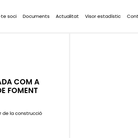
-te soci
Documents
Actualitat
Visor estadístic
Con
ADA COM A
 DE FOMENT
or de la construcció