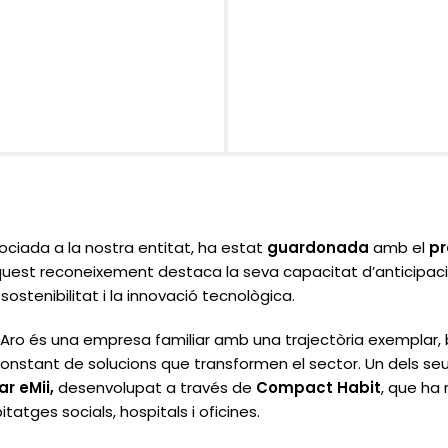
ociada a la nostra entitat, ha estat
guardonada
amb el
pr
quest reconeixement destaca la seva capacitat d’anticipació
stenibilitat i la innovació tecnològica.
’Aro és una empresa familiar amb una trajectòria exemplar, b
a constant de solucions que transformen el sector. Un dels 
r eMii,
desenvolupat a través de
Compact Habit
, que ha
tatges socials, hospitals i oficines.