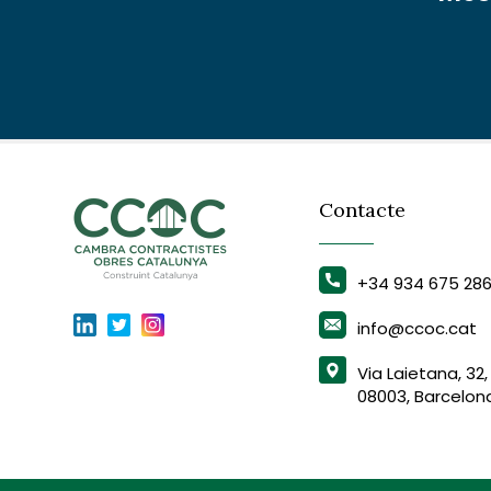
Contacte
+34 934 675 28
info@ccoc.cat
Via Laietana, 32,
08003, Barcelon