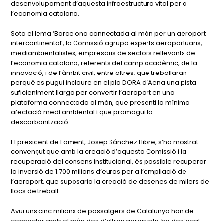
desenvolupament d’aquesta infraestructura vital per a
l’economia catalana.
Sota el lema ‘Barcelona connectada al món per un aeroport
intercontinental’, la Comissió agrupa experts aeroportuaris,
mediambientalistes, empresaris de sectors rellevants de
l’economia catalana, referents del camp acadèmic, de la
innovació, i de l’àmbit civil, entre altres; que treballaran
perquè es pugui incloure en el pla DORA d’Aena una pista
suficientment llarga per convertir l’aeroport en una
plataforma connectada al món, que presenti la mínima
afectació medi ambiental i que promogui la
descarbonització.
El president de Foment, Josep Sánchez Llibre, s’ha mostrat
convençut que amb la creació d’aquesta Comissió i la
recuperació del consens institucional, és possible recuperar
la inversió de 1.700 milions d’euros per a l’ampliació de
l’aeroport, que suposaria la creació de desenes de milers de
llocs de treball.
Avui uns cinc milions de passatgers de Catalunya han de
connectar amb el món des d’altres aeroports, ha destacat