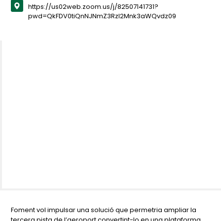
https://us02web.zoom.us/j/82507141731?
pwd=QkFDV0tiQnNJNmZ3Rzl2Mnk3aWQvdz09
Foment vol impulsar una solució que permetria ampliar la
tercera pista de l’aeroport convertint-lo en una plataforma