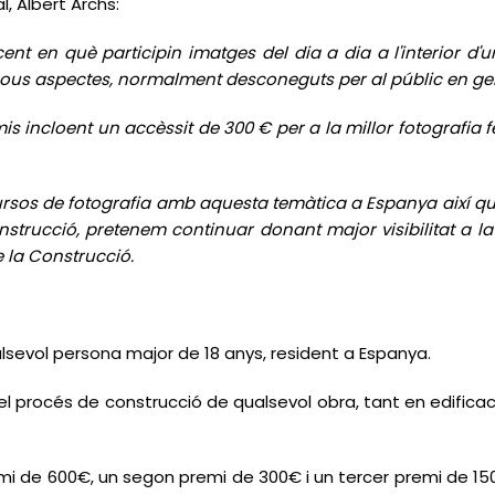
l, Albert Archs:
nt en què participin imatges del dia a dia a l'interior d'u
nous aspectes, normalment desconeguts per al públic en ge
s incloent un accèssit de 300 € per a la millor fotografia f
sos de fotografia amb aquesta temàtica a Espanya així qu
strucció, pretenem continuar donant major visibilitat a la 
e la Construcció.
lsevol persona major de 18 anys, resident a Espanya.
l procés de construcció de qualsevol obra, tant en edificaci
emi de 600€, un segon premi de 300€ i un tercer premi de 150