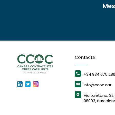
Mest
Contacte
+34 934 675 28
info@ccoc.cat
Via Laietana, 32,
08003, Barcelon