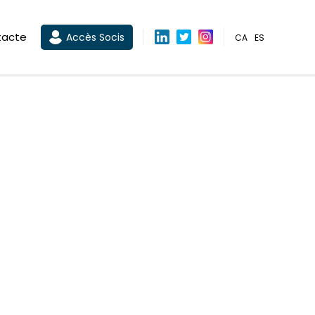
tacte
Accès Socis
CA
ES