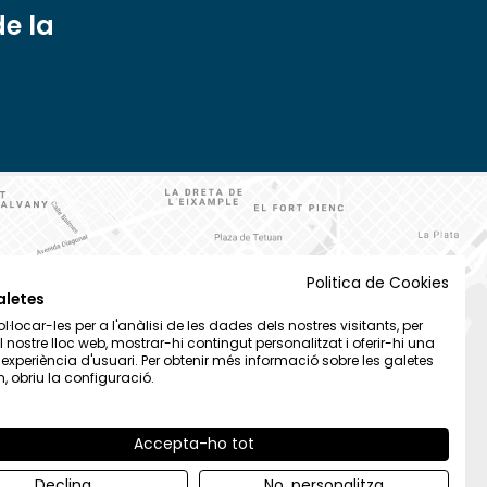
de la
Politica de Cookies
aletes
·locar-les per a l'anàlisi de les dades dels nostres visitants, per
el nostre lloc web, mostrar-hi contingut personalitzat i oferir-hi una
t experiència d'usuari. Per obtenir més informació sobre les galetes
 obriu la configuració.
Accepta-ho tot
Declina
No, personalitza