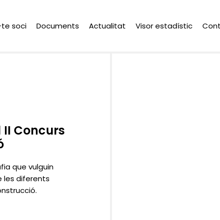
-te soci
Documents
Actualitat
Visor estadístic
Con
 II Concurs
ó
fia que vulguin
 les diferents
nstrucció.