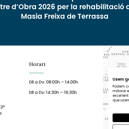
re d’Obra 2026 per la rehabilitació 
Masia Freixa de Terrassa
Horari
Usem g
Dll a Dv: 08:00h – 14:00h
6
Podem col
millorar 
Dll a Dv: 14:30h – 16:30h
excel·len
que usem,
 3ª
a