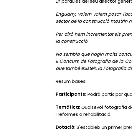
En paraules del seu director genera
Enguany, volem volem posar l'acce
sector de la construcció mostrin 
Per això hem incrementat els premi
la construcció.
No sembla que hagin molts concur
II Concurs de Fotografia de la Con
que també existeix la Fotografia d
Resum bases:
Participants:
Podrà participar qua
Temàtica:
Qualsevol fotografia de
i reformes o rehabilitació.
Dotació:
S'estableix un primer pr