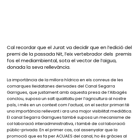
Cal recordar que el Jurat va decidir que en l’edició del
premi de la passada Nit, l’eix vertebrador dels premis
fos el mediambiental, sota el vector de l’aigua,
donada la seva rellevància.
La importància de la millora hídrica en els conreus de les
comarques lleidatanes derivades del Canal Segarra
Garrigues, que justament amb aquesta presa de l’Albagés
conclou, suposa un salt qualitatiu per l’agricultura al nostre
país, i més en un context com l’actual, on el sector primari té
una importància rellevant i ara una major visibilitat mediàtica.
El canal Segarra Garrigues també suposa un mecanisme de
col·laboració interadministrativa, i també de col·laboració
públic-privada. En el primer cas, cal assenyalar que la
promoció que es fa per ACUAES del canal, ho és gràcies al