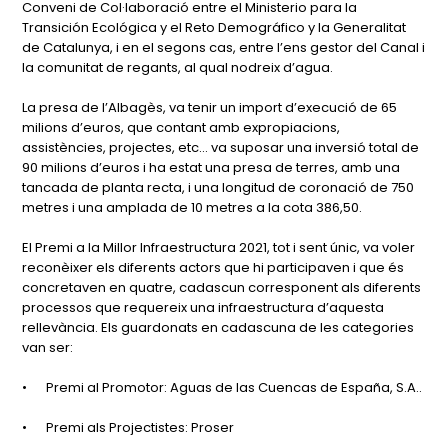
Conveni de Col·laboració entre el Ministerio para la
Transición Ecológica y el Reto Demográfico y la Generalitat
de Catalunya, i en el segons cas, entre l’ens gestor del Canal i
la comunitat de regants, al qual nodreix d’agua.
La presa de l’Albagès, va tenir un import d’execució de 65
milions d’euros, que contant amb expropiacions,
assistències, projectes, etc... va suposar una inversió total de
90 milions d’euros i ha estat una presa de terres, amb una
tancada de planta recta, i una longitud de coronació de 750
metres i una amplada de 10 metres a la cota 386,50.
El Premi a la Millor Infraestructura 2021, tot i sent únic, va voler
reconèixer els diferents actors que hi participaven i que és
concretaven en quatre, cadascun corresponent als diferents
processos que requereix una infraestructura d’aquesta
rellevància. Els guardonats en cadascuna de les categories
van ser:
•
Premi al Promotor: Aguas de las Cuencas de España, S.A..
•
Premi als Projectistes: Proser