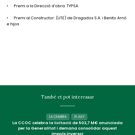
•
Premi a la Direcció d’obra: TYPSA
•
Premi al Constructor: (UTE) de Dragados S.A. i Benito Arnó
e hijos
També et pot interessar
LA CAMBRA
31 JULY
La CCOC celebra la licitació de 502,7 M€ anunciada
per la Generalitat i demana consolidar aquest
impuls inversor