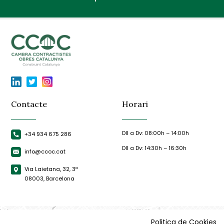
Contacte
Horari
Dll a Dv: 08:00h – 14:00h
+34 934 675 286
Dll a Dv: 14:30h – 16:30h
info@ccoc.cat
Via Laietana, 32, 3ª
08003, Barcelona
Politica de Cookies